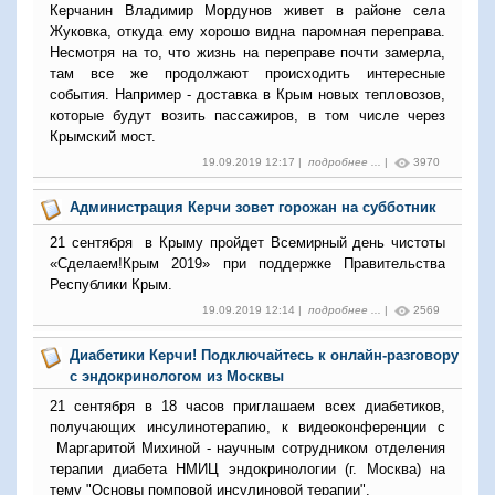
Керчанин Владимир Мордунов живет в районе села
Жуковка, откуда ему хорошо видна паромная переправа.
Несмотря на то, что жизнь на переправе почти замерла,
там все же продолжают происходить интересные
события. Например - доставка в Крым новых тепловозов,
которые будут возить пассажиров, в том числе через
Крымский мост.
19.09.2019 12:17 |
подробнее ...
|
3970
Администрация Керчи зовет горожан на субботник
21 сентября в Крыму пройдет Всемирный день чистоты
«Сделаем!Крым 2019» при поддержке Правительства
Республики Крым.
19.09.2019 12:14 |
подробнее ...
|
2569
Диабетики Керчи! Подключайтесь к онлайн-разговору
с эндокринологом из Москвы
21 сентября в 18 часов приглашаем всех диабетиков,
получающих инсулинотерапию, к видеоконференции с
Маргаритой Михиной - научным сотрудником отделения
терапии диабета НМИЦ эндокринологии (г. Москва) на
тему "Основы помповой инсулиновой терапии".