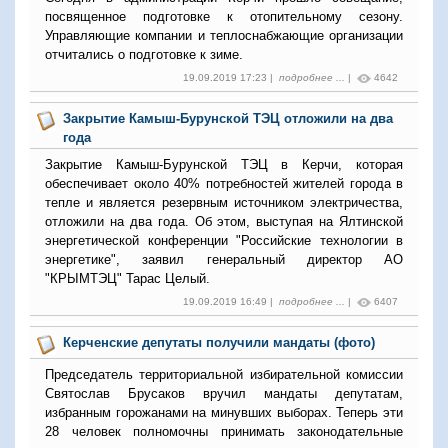
посвященное подготовке к отопительному сезону.
Управляющие компании и теплоснабжающие организации
отчитались о подготовке к зиме.
19.09.2019 17:23 |
подробнее ...
|
4642
Закрытие Камыш-Бурунской ТЭЦ отложили на два
года
Закрытие Камыш-Бурунской ТЭЦ в Керчи, которая
обеспечивает около 40% потребностей жителей города в
тепле и является резервным источником электричества,
отложили на два года. Об этом, выступая на Ялтинской
энергетической конференции "Российские технологии в
энергетике", заявил генеральный директор АО
"КРЫМТЭЦ" Тарас Целый.
19.09.2019 16:49 |
подробнее ...
|
6407
Керченские депутаты получили мандаты (фото)
Председатель территориальной избирательной комиссии
Святослав Брусаков вручил мандаты депутатам,
избранным горожанами на минувших выборах. Теперь эти
28 человек полномочны принимать законодательные