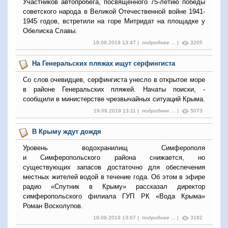
Участников автопробега, посвященного 75-летию победы
советского народа в Великой Отечественной войне 1941-
1945 годов, встретили на горе Митридат на площадке у
Обелиска Славы.
19.09.2019 13:47 |
подробнее ...
|
3205
На Генеральских пляжах ищут серфингиста
Со слов очевидцев, серфингиста унесло в открытое море
в районе Генеральских пляжей. Начаты поиски, -
сообщили в министерстве чрезвычайных ситуаций Крыма.
19.09.2019 13:11 |
подробнее ...
|
5073
В Крыму ждут дождя
Уровень водохранилищ Симферополя
и Симферопольского района снижается, но
существующих запасов достаточно для обеспечения
местных жителей водой в течение года. Об этом в эфире
радио «Спутник в Крыму» рассказал директор
симферопольского филиала ГУП РК «Вода Крыма»
Роман Восколупов.
19.09.2019 13:07 |
подробнее ...
|
3182