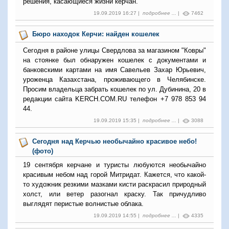
решения, касающиеся жизни керчан.
19.09.2019 16:27 |
подробнее ...
|
7462
Бюро находок Керчи: найден кошелек
Сегодня в районе улицы Свердлова за магазином "Ковры"
на стоянке был обнаружен кошелек с документами и
банковскими картами на имя Савельев Захар Юрьевич,
уроженца Казахстана, проживающего в Челябинске.
Просим владельца забрать кошелек по ул. Дубинина, 20 в
редакции сайта KERCH.COM.RU телефон +7 978 853 94
44.
19.09.2019 15:35 |
подробнее ...
|
3088
Сегодня над Керчью необычайно красивое небо!
(фото)
19 сентября керчане и туристы любуются необычайно
красивым небом над горой Митридат. Кажется, что какой-
то художник резкими мазками кисти раскрасил природный
холст, или ветер разогнал краску. Так причудливо
выглядят перистые волнистые облака.
19.09.2019 14:55 |
подробнее ...
|
4335