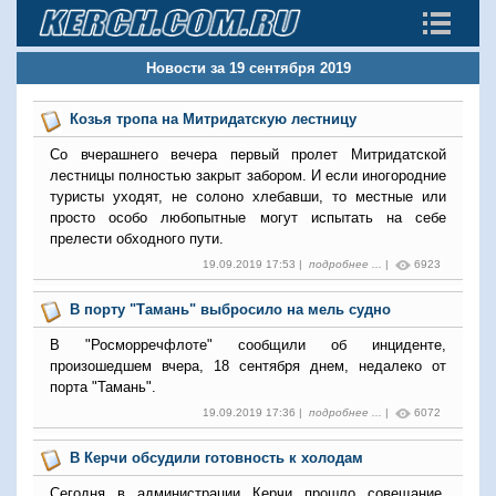
Новости за 19 сентября 2019
Козья тропа на Митридатскую лестницу
Со вчерашнего вечера первый пролет Митридатской
лестницы полностью закрыт забором. И если иногородние
туристы уходят, не солоно хлебавши, то местные или
просто особо любопытные могут испытать на себе
прелести обходного пути.
19.09.2019 17:53 |
подробнее ...
|
6923
В порту "Тамань" выбросило на мель судно
В "Росморречфлоте" сообщили об инциденте,
произошедшем вчера, 18 сентября днем, недалеко от
порта "Тамань".
19.09.2019 17:36 |
подробнее ...
|
6072
В Керчи обсудили готовность к холодам
Сегодня в администрации Керчи прошло совещание,