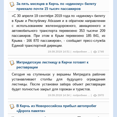
За пять месяцев в Керчь по «единому» билету
приехало почти 15 тысяч пассажиров
«C 30 апреля 19 сентября 2019 года по «единому» билету
в Крым и Республику Абхазия и в обратном направлении
с использованием железнодорожного, авиационного и
автомобильного транспорта перевезено 353 тысячи 209
пассажиров. При этом в Крым перевезено 185 841, из
Крыма - 166 870 пассажиров», - сообщает пресс-служба
Единой транспортной дирекции.
19.09.2019 14:51 |
подробнее ...
|
1746
Митридатскую лестницу в Керчи готовят к
реставрации
Сегодня на ступеньках у вершины Митридата рабочие
устанавливают столбы для будущего ограждения
лестницы. После установки забора объект реставрации
будет полностью закрыт для горожан и туристов.
19.09.2019 14:34 |
подробнее ...
|
2970
В Керчь из Новороссийска прибыл автопробег
«Дорога памяти»