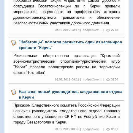
профилактической акции «Пристегни самое дорогое!»
сотрудники Госавтоинспекции по г. Керчи провели
мероприятия, нацеленные на профилактику детского
дорожно-транспортного травматизма и обеспечение
безопасности юных участников дорожного движения.
19.09.2019 10:17 |
подробнее ...
|
2773
"Набатовцы" помогли расчистить один из капониров
крепости "Керчь"
Региональная общественная организация "Крымский
военно-патриотический спортивно-туристический клуб
"Набат" провела волонтерские работы на территории
форта "Тотлебен".
19.09.2019 09:11 |
подробнее ...
|
3150
Назначен новый руководитель следственного отдела
в Керчи
Приказом Следственного комитета Российской Федерации
назначен руководитель следственного отдела главного
следственного управления СК РФ по Республике Крым и
городу Севастополю в Керчи.
19.09.2019 09:03 |
подробнее ...
|
8561