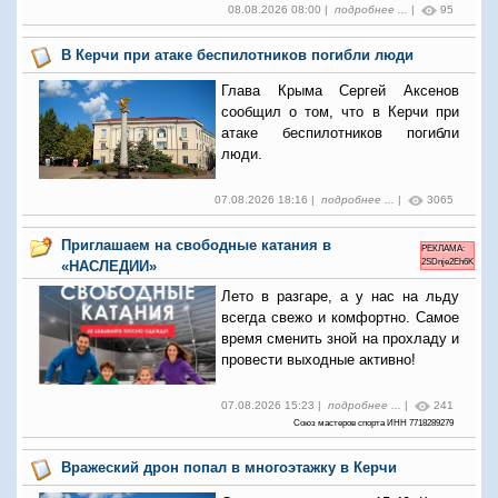
08.08.2026 08:00 |
подробнее ...
|
95
В Керчи при атаке беспилотников погибли люди
Глава Крыма Сергей Аксенов
сообщил о том, что в Керчи при
атаке беспилотников погибли
люди.
07.08.2026 18:16 |
подробнее ...
|
3065
Приглашаем на свободные катания в
РЕКЛАМА:
2SDnje2Eh6K
«НАСЛЕДИИ»
Лето в разгаре, а у нас на льду
всегда свежо и комфортно. Самое
время сменить зной на прохладу и
провести выходные активно!
07.08.2026 15:23 |
подробнее ...
|
241
Союз мастеров спорта ИНН 7718289279
Вражеский дрон попал в многоэтажку в Керчи