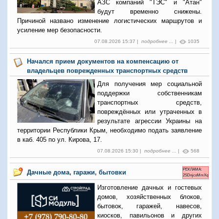
АЗС компаний "ТЭС" и "Атан"
будут временно снижены.
Причиной названо изменение логистических маршрутов и
усиление мер безопасности.
07.08.2026 15:37 |
подробнее ...
|
1035
Начался прием документов на компенсацию от
владельцев поврежденных транспортных средств
Для получения мер социальной
поддержки собственникам
транспортных средств,
повреждённых или утраченных в
результате агрессии Украины на
территории Республики Крым, необходимо подать заявление
в каб. 405 по ул. Кирова, 17.
07.08.2026 15:30 |
подробнее ...
|
568
РЕКЛАМА:
Дачные дома, гаражи, бытовки
2SDnjcoMmXq
Изготовление дачных и гостевых
домов, хозяйственных блоков,
бытовок, гаражей, навесов,
киосков, павильонов и других