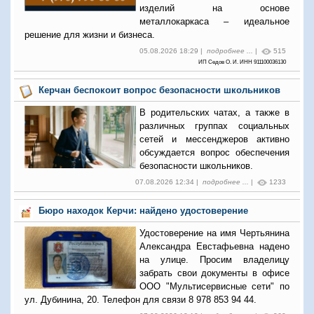
изделий на основе
металлокаркаса – идеальное
решение для жизни и бизнеса.
05.08.2026 18:29 |
подробнее ...
|
515
ИП Седов О. И. ИНН 911100036130
Керчан беспокоит вопрос безопасности школьников
В родительских чатах, а также в
различных группах социальных
сетей и мессенджеров активно
обсуждается вопрос обеспечения
безопасности школьников.
07.08.2026 12:34 |
подробнее ...
|
1233
Бюро находок Керчи: найдено удостоверение
Удостоверение на имя Чертьянина
Александра Евстафьевна надено
на улице. Просим владелицу
забрать свои документы в офисе
ООО "Мультисервисные сети" по
ул. Дубинина, 20. Телефон для связи 8 978 853 94 44.