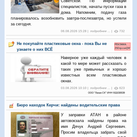
Советской. По информации
специалистов, начаты пуски газа в
дома. Напомним, подачу газа
планировалось возобновить завтра-послезавтра, но успели
за сегодня.
06.08.2026 15:28 |
подробнее ...
|
732
Не покупайте пластиковые окна - пока Вы не
РЕКЛАМА:
2SDnjccooQW
узнаете о них ВСЁ
Наверное уже каждый человек в
какой то мере может рассказать о
таких уже привычных и хорошо
известных всем пластиковых
окнах.
03.08.2026 10:10 |
подробнее ...
|
623
ООО "Линия СК" ИНН 9111030039
Бюро находок Керчи: найдены водительские права
У заправки АТАН в районе
автовокзала найдены права на
имя Дячук Андрей Сергеевич.
Просим владельца забрать свой