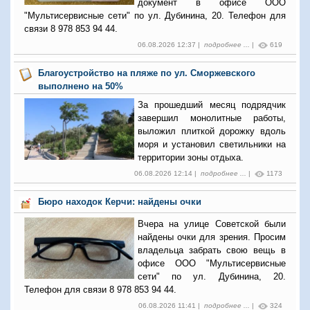
документ в офисе ООО
"Мультисервисные сети" по ул. Дубинина, 20. Телефон для
связи 8 978 853 94 44.
06.08.2026 12:37 |
подробнее ...
|
619
Благоустройство на пляже по ул. Сморжевского
выполнено на 50%
За прошедший месяц подрядчик
завершил монолитные работы,
выложил плиткой дорожку вдоль
моря и установил светильники на
территории зоны отдыха.
06.08.2026 12:14 |
подробнее ...
|
1173
Бюро находок Керчи: найдены очки
Вчера на улице Советской были
найдены очки для зрения. Просим
владельца забрать свою вещь в
офисе ООО "Мультисервисные
сети" по ул. Дубинина, 20.
Телефон для связи 8 978 853 94 44.
06.08.2026 11:41 |
подробнее ...
|
324