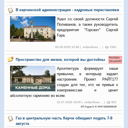
В керченской администрации - кадровые перестановки
Ушел со своей должности Сергей
Поливанов, а также руководитель
предприятия "Горсвет" Сергей
Гора.
06.08.2026 10:48 |
подробнее ...
|
1581
РЕКЛАМА:
Пространство для жизни, которой вы достойны
2SDnjd4Z8iP
Архитектура формирует наши
привычки, а интерьер задает
настроение. Проект РАЙТ177
создан для тех, кто не привык к
компромиссам и ценит
абсолютную гармонию во всем.
31.07.2026 18:00 |
подробнее ...
|
851
ИП Седов О. И. ИНН 911100036130
Газ в центральную часть Керчи обещают подать 7-8
августа