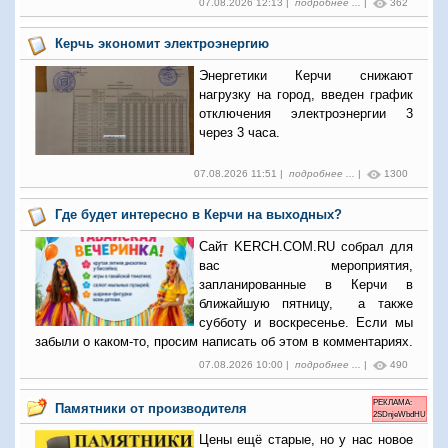
07.08.2026 12:13 |
подробнее ...
|
362
Керчь экономит электроэнергию
Энергетики Керчи снижают
нагрузку на город, введен график
отключения электроэнергии 3
через 3 часа.
07.08.2026 11:51 |
подробнее ...
|
1300
Где будет интересно в Керчи на выходных?
Сайт KERCH.COM.RU собрал для
вас мероприятия,
запланированные в Керчи в
ближайшую пятницу, а также
субботу и воскресенье. Если мы
забыли о каком-то, просим написать об этом в комментариях.
07.08.2026 10:00 |
подробнее ...
|
490
РЕКЛАМА:
Памятники от производителя
2SDnjeWbdHU
Цены ещё старые, но у нас новое