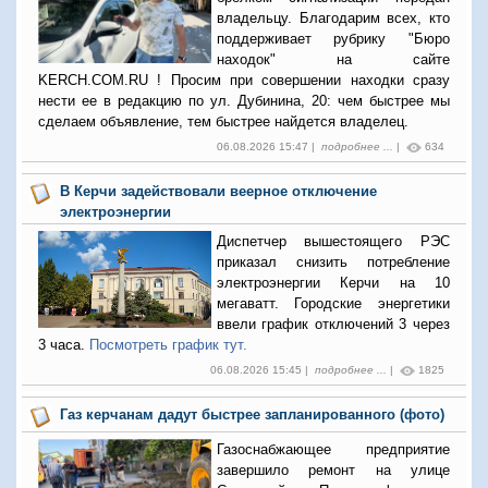
владельцу. Благодарим всех, кто
поддерживает рубрику "Бюро
находок" на сайте
KERCH.COM.RU ! Просим при совершении находки сразу
нести ее в редакцию по ул. Дубинина, 20: чем быстрее мы
сделаем объявление, тем быстрее найдется владелец.
06.08.2026 15:47 |
подробнее ...
|
634
В Керчи задействовали веерное отключение
электроэнергии
Диспетчер вышестоящего РЭС
приказал снизить потребление
электроэнергии Керчи на 10
мегаватт. Городские энергетики
ввели график отключений 3 через
3 часа.
Посмотреть график тут.
06.08.2026 15:45 |
подробнее ...
|
1825
Газ керчанам дадут быстрее запланированного (фото)
Газоснабжающее предприятие
завершило ремонт на улице