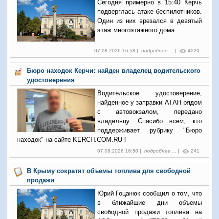
Сегодня примерно в 15:40 Керчь
подверглась атаке беспилотников.
Один из них врезался в девятый
этаж многоэтажного дома.
07.08.2026 16:58 |
подробнее ...
|
4020
Бюро находок Керчи: найден владелец водительского
удостоверения
Водительское удостоверение,
найденное у заправки АТАН рядом
с автовокзалом, передано
владельцу. Спасибо всем, кто
поддерживает рубрику "Бюро
находок" на сайте KERCH.COM.RU !
07.08.2026 16:50 |
подробнее ...
|
241
В Крыму сократят объемы топлива для свободной
продажи
Юрий Гоцанюк сообщил о том, что
в ближайшие дни объемы
свободной продажи топлива на