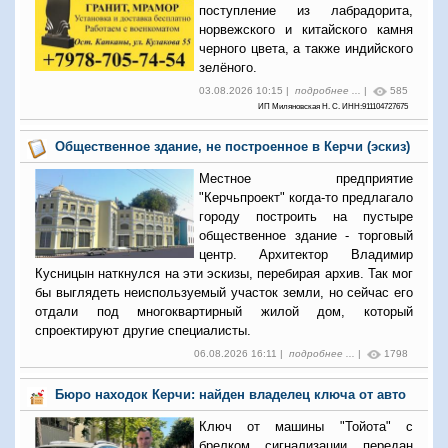
поступление из лабрадорита,
норвежского и китайского камня
черного цвета, а также индийского
зелёного.
03.08.2026 10:15 |
подробнее ...
|
585
ИП Миляновская Н. С. ИНН:911104727675
Общественное здание, не построенное в Керчи (эскиз)
Местное предприятие
"Керчьпроект" когда-то предлагало
городу построить на пустыре
общественное здание - торговый
центр. Архитектор Владимир
Кусницын наткнулся на эти эскизы, перебирая архив. Так мог
бы выглядеть неиспользуемый участок земли, но сейчас его
отдали под многоквартирный жилой дом, который
спроектируют другие специалисты.
06.08.2026 16:11 |
подробнее ...
|
1798
Бюро находок Керчи: найден владелец ключа от авто
Ключ от машины "Тойота" с
брелком сигнализации передан