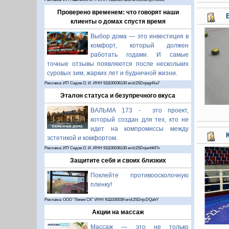
Проверено временем: что говорят наши
клиенты о домах спустя время
Выбор дома — это инвестиция в
комфорт, который должен
работать годами. И самые
точные отзывы появляются после нескольких
суровых зим, жарких лет и будничной жизни.
Реклама: ИП Седов О. И. ИНН 911100036130 erid:2SDnjegnNa7
Эталон статуса и безупречного вкуса
ВАЛЬМА 173 - это проект,
который создан для тех, кто не
идет на компромиссы между
эстетикой и комфортом.
Реклама: ИП Седов О. И. ИНН 911100036130 erid:2SDnjenhKFh
Защитите себя и своих близких
Поклейте противоосколочную
пленку!
Реклама: ООО "Линия СК" ИНН 9111030039 erid:2SDnjcDQahY
Акции на массаж
Массаж — это не только