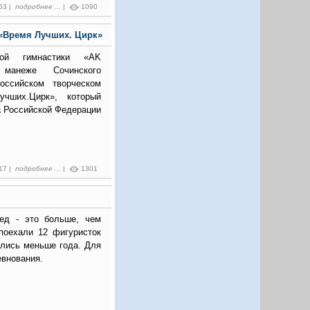
:53 |
подробнее ...
|
1090
 «Время Лучших. Цирк»
ной гимнастики «AK
анеже Сочинского
оссийском творческом
учших.Цирк», который
а Российской Федерации
:17 |
подробнее ...
|
1301
ед - это больше, чем
 поехали 12 фигуристок
ались меньше года. Для
евнования.