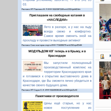
стороны ул.Ленина). ЗВОНИТЕ +7 978 141 05
03.
Реклама: ИП Павленко М. Р. ИНН 911103871108 erid:2SDnjehADdm
Приглашаем на свободные катания в
«НАСЛЕДИИ»
Лето в разгаре, а у нас на льду
всегда свежо и комфортно.
Самое время сменить зной на
прохладу и провести выходные активно!
Реклама: Союз мастеров спорта ИНН 7718289279 erid:2SDnje2Eh6K
МОДУЛЬДОМ ЮГ теперь и в Крыму, и в
Краснодаре
Мы запустили полноценный
производственный комплекс на
территории Краснодарского края
и готовимся к открытию выставочного дома в
Краснодаре, где Вы сможете лично убедиться в
качестве своего будущего дома.
Реклама: ИП Седов О. И. ИНН 911100036130 erid:2SDnjeLEz43
Памятники от производителя
Цены ещё старые, но у нас
новое поступление из