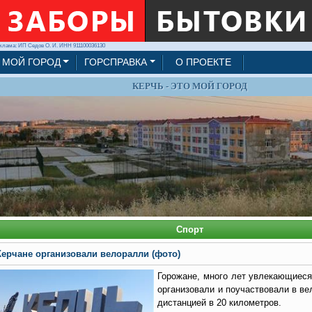
клама: ИП Седов О. И. ИНН 911100036130
МОЙ ГОРОД
ГОРСПРАВКА
О ПРОЕКТЕ
КЕРЧЬ - ЭТО МОЙ ГОРОД
Спорт
Керчане организовали велоралли (фото)
Горожане, много лет увлекающиеся
организовали и поучаствовали в ве
дистанцией в 20 километров.