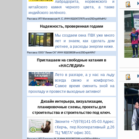
лабрадорита, норвежского и
китайского камня черного цвета, а также
индийского зелёного.
Реклама: ИП Миляновская Н. С. ИНН:911104727675 erid:2SDnjeWbdHU
Надежность, проверенная годами
Мы создаем окна ПВХ уже много
лет и знаем, как сделать дом
уютнее, а расходы энергии ниже.
Реклама: ООО "Линия СК" ИНН 9111030039 erid:2SDnjdvNRt7
Приглашаем на свободные катания в
«НАСЛЕДИИ»
Лето в разгаре, а у нас на льду
всегда свежо и комфортно.
Самое время сменить зной на
прохладу и провести выходные активно!
Дизайн интерьера, визуализации,
планировочные схемы, проекты для
строительства и строительство под ключ.
Звоните +7(978)141-05-03 Адрес:
г.Керчь, пер.Кооперативный д.26
ТЦ "МЕГА" офис 301.
Реклама: ИП Павленко М. Р. ИНН 911103871108 erid:2SDnjcRB4xz