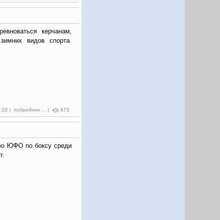
евноваться керчанам,
 зимних видов спорта
1:22 |
подробнее ...
|
873
во ЮФО по боксу среди
т.