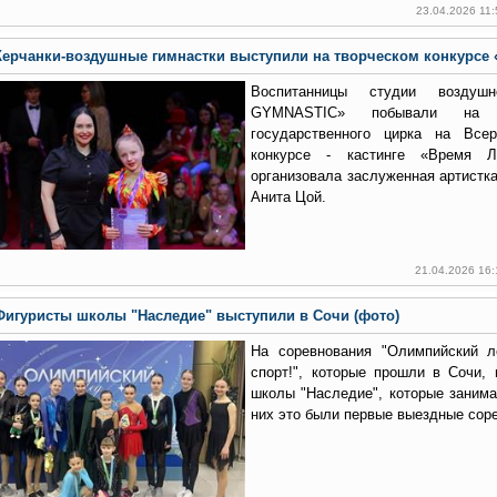
23.04.2026 11
Керчанки-воздушные гимнастки выступили на творческом конкурсе
Воспитанницы студии воздуш
GYMNASTIC» побывали на м
государственного цирка на Всер
конкурсе - кастинге «Время Л
организовала заслуженная артистк
Анита Цой.
21.04.2026 16
Фигуристы школы "Наследие" выступили в Сочи (фото)
На соревнования "Олимпийский л
спорт!", которые прошли в Сочи,
школы "Наследие", которые заним
них это были первые выездные сор