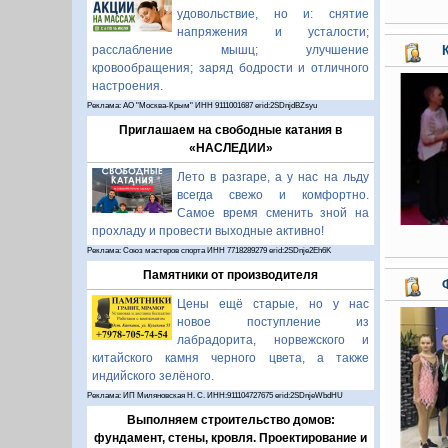
удовольствие, но и: снятие
напряжения и усталости;
расслабление мышц; улучшение
кровообращения; заряд бодрости и отличного
настроения.
Реклама: АО "Москва-Крым" ИНН 9111001687 erid:2SDnjdBZsyu
Приглашаем на свободные катания в
«НАСЛЕДИИ»
Лето в разгаре, а у нас на льду
всегда свежо и комфортно.
Самое время сменить зной на
прохладу и провести выходные активно!
Реклама: Союз мастеров спорта ИНН 7718289279 erid:2SDnje2Eh6K
Памятники от производителя
Цены ещё старые, но у нас
новое поступление из
лабрадорита, норвежского и
китайского камня черного цвета, а также
индийского зелёного.
Реклама: ИП Миляновская Н. С. ИНН:911104727675 erid:2SDnjeWbdHU
Выполняем строительство домов:
фундамент, стены, кровля. Проектирование и