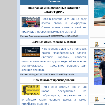
Реклама
Приглашаем на свободные катания в
«НАСЛЕДИИ»
Лето в разгаре, а у нас на льду
всегда свежо и комфортно.
Самое время сменить зной на
прохладу и провести выходные активно!
Реклама: Союз мастеров спорта ИНН 7718289279 erid:2SDnje2Eh6K
Дачные дома, гаражи, бытовки
Изготовление дачных и гостевых
домов, хозяйственных блоков,
бытовок, гаражей, навесов,
киосков, павильонов и других изделий на основе
металлокаркаса – идеальное решение для
жизни и бизнеса.
Реклама: ИП Седов О. И. ИНН 911100036130 erid:2SDnjcoMmXq
Памятники от производителя
Цены ещё старые, но у нас
новое поступление из
лабрадорита, норвежского и
китайского камня черного цвета, а также
индийского зелёного.