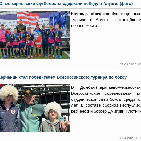
Юные керченские футболисты одержали победу в Алуште (фото)
Команда «Грифон» блестяще выс
турнире в Алуште, посвящённо
первое место.
04.05.2026 1
Керчанин стал победителем Всероссийского турнира по боксу
В п. Домбай (Карачаево-Черкесская
Всероссийские соревнования п
студенческой лиги бокса, среди 
лет. В составе сборной Республи
керченский боксер Дмитрий Плотник
27.04.2026 12