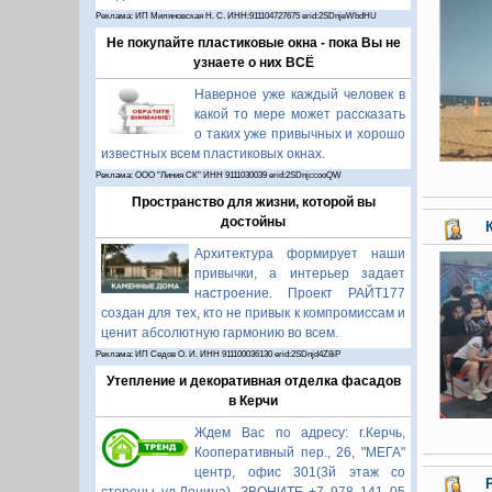
Реклама: ИП Миляновская Н. С. ИНН:911104727675 erid:2SDnjeWbdHU
Не покупайте пластиковые окна - пока Вы не
узнаете о них ВСЁ
Наверное уже каждый человек в
какой то мере может рассказать
о таких уже привычных и хорошо
известных всем пластиковых окнах.
Реклама: ООО "Линия СК" ИНН 9111030039 erid:2SDnjccooQW
Пространство для жизни, которой вы
достойны
Архитектура формирует наши
привычки, а интерьер задает
настроение. Проект РАЙТ177
создан для тех, кто не привык к компромиссам и
ценит абсолютную гармонию во всем.
Реклама: ИП Седов О. И. ИНН 911100036130 erid:2SDnjd4Z8iP
Утепление и декоративная отделка фасадов
в Керчи
Ждем Вас по адресу: г.Керчь,
Кооперативный пер., 26, "МЕГА"
центр, офис 301(3й этаж со