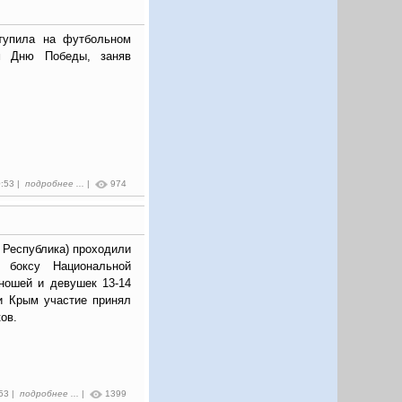
тупила на футбольном
м Дню Победы, заняв
0:53 |
подробнее ...
|
974
 Республика) проходили
о боксу Национальной
юношей и девушек 13-14
ки Крым участие принял
ов.
:53 |
подробнее ...
|
1399