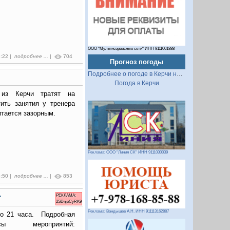
ООО "Мультисервисные сети" ИНН 9111001888
3:22 |
подробнее ...
|
704
Прогноз погоды
Подробнее о погоде в Керчи на 2 недели
Погода в Керчи
 из Керчи тратят на
тить занятия у тренера
итается зазорным.
Реклама: ООО "Линия СК" ИНН 9111030039
6:50 |
подробнее ...
|
853
РЕКЛАМА:
"
2SDnjeCyRK9
Реклама: Вандышев А.Н. ИНН 911113162887
до 21 часа. Подробная
 мероприятий: