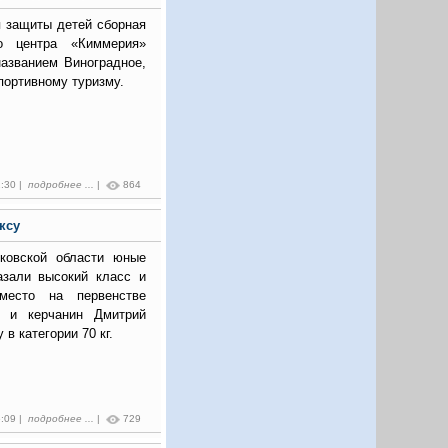
 защиты детей сборная
го центра «Киммерия»
названием Виноградное,
портивному туризму.
1:30 |
подробнее ...
|
864
ксу
ковской области юные
азали высокий класс и
место на первенстве
л и керчанин Дмитрий
в категории 70 кг.
6:09 |
подробнее ...
|
729