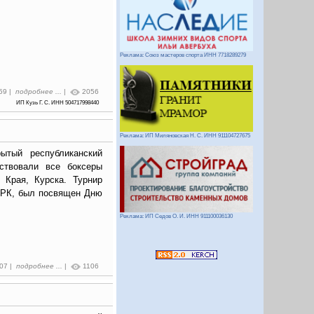
Реклама: Союз мастеров спорта ИНН 7718289279
:59 |
подробнее ...
|
2056
ИП Кузь Г. С. ИНН 504717998440
Реклама: ИП Миляновская Н. С. ИНН 911104727675
ытый республиканский
ствовали все боксеры
 Края, Курска. Турнир
 РК, был посвящен Дню
Реклама: ИП Седов О. И. ИНН 911100036130
:07 |
подробнее ...
|
1106