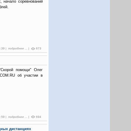
ж, начало соревнований
блей.
0:39 |
подробнее ...
|
673
"Скорой помощи" Олег
.COM.RU об участии в
0:59 |
подробнее ...
|
694
дных дистанциях