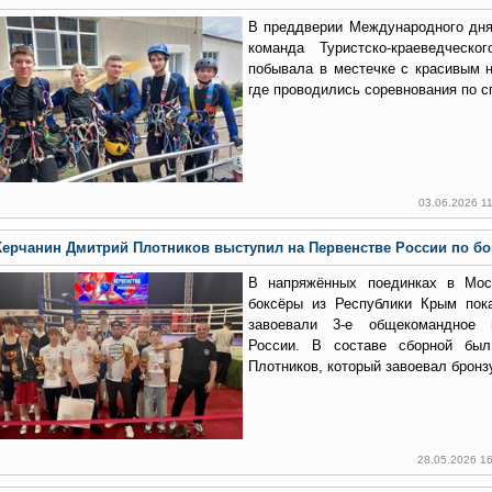
В преддверии Международного дня
команда Туристско-краеведческо
побывала в местечке с красивым 
где проводились соревнования по с
03.06.2026 1
Керчанин Дмитрий Плотников выступил на Первенстве России по бо
В напряжённых поединках в Мос
боксёры из Республики Крым пок
завоевали 3-е общекомандное 
России. В составе сборной бы
Плотников, который завоевал бронзу 
28.05.2026 1