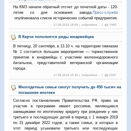
На КМЗ начали обратный отсчет до почетной даты - 120-
летие со дня основания завода.
Пресс-служба
опубликовала список исторических событий предприятия.
17.09.2019 16:05 |
подробнее ...
|
7465
В Керчи пополнятся ряды юнармейцев
В пятницу, 20 сентября, в 13.10 ч. на территории гимназии
№ 1 состоится большое мероприятие — торжественное
принятие в юнармейцы с участием железнодорожного
батальона, представителей ветеранской организации
города.
17.09.2019 15:32 |
подробнее ...
|
2347
Многодетные семьи смогут получить до 450 тысяч на
погашение ипотеки
Согласно постановлению Правительства РФ, право на
участие в программе имеют россияне, являющиеся
заемщиками по ипотечному кредиту при рождении у них
третьего и последующих детей в период с 1 января 2019
по 31 декабря 2022 годов, а также семьи, в которых в
этот период усыновили третьего или последующих