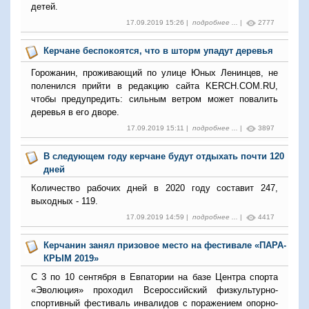
детей.
17.09.2019 15:26 |
подробнее ...
|
2777
Керчане беспокоятся, что в шторм упадут деревья
Горожанин, проживающий по улице Юных Ленинцев, не
поленился прийти в редакцию сайта KERCH.COM.RU,
чтобы предупредить: сильным ветром может повалить
деревья в его дворе.
17.09.2019 15:11 |
подробнее ...
|
3897
В следующем году керчане будут отдыхать почти 120
дней
Количество рабочих дней в 2020 году составит 247,
выходных - 119.
17.09.2019 14:59 |
подробнее ...
|
4417
Керчанин занял призовое место на фестивале «ПАРА-
КРЫМ 2019»
С 3 по 10 сентября в Евпатории на базе Центра спорта
«Эволюция» проходил Всероссийский физкультурно-
спортивный фестиваль инвалидов с поражением опорно-