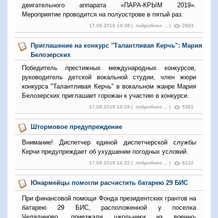
двигательного аппарата «ПАРА-КРЫМ 2019».
Мероприятие проводится на полуострове в пятый раз.
17.09.2019 14:38 |
подробнее ...
|
2683
Приглашение на конкурс "Талантливая Керчь": Мария
Белозерских
Победитель престижных международных конкурсов,
руководитель детской вокальной студии, член жюри
конкурса "Талантливая Керчь" в вокальном жанре Мария
Белозерских приглашает горожан к участию в конкурсе.
17.09.2019 14:28 |
подробнее ...
|
5561
Штормовое предупреждение
Внимание! Диспетчер единой диспетчерской службы
Керчи предупреждает об ухудшении погодных условий.
17.09.2019 14:22 |
подробнее ...
|
6132
Юнармейцы помогли расчистить батарею 29 БИС
При финансовой помощи Фонда президентских грантов на
батарею 29 БИС, расположенной у поселка
Челядиново, приезжали школьники из военно-