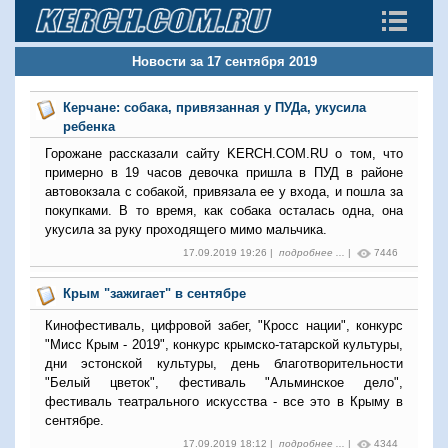
Новости за 17 сентября 2019
Керчане: собака, привязанная у ПУДа, укусила
ребенка
Горожане рассказали сайту KERCH.COM.RU о том, что
примерно в 19 часов девочка пришла в ПУД в районе
автовокзала с собакой, привязала ее у входа, и пошла за
покупками. В то время, как собака осталась одна, она
укусила за руку проходящего мимо мальчика.
17.09.2019 19:26 |
подробнее ...
|
7446
Крым "зажигает" в сентябре
Кинофестиваль, цифровой забег, "Кросс нации", конкурс
"Мисс Крым - 2019", конкурс крымско-татарской культуры,
дни эстонской культуры, день благотворительности
"Белый цветок", фестиваль "Альминское дело",
фестиваль театрального искусства - все это в Крыму в
сентябре.
17.09.2019 18:12 |
подробнее ...
|
4344