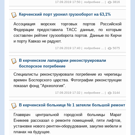
17.09.2019 17:50 |
подробнее ...
|
3816
Керченский порт уронил грузооборот на 63,1%
Ассоциация морских торговых портов Российской
Федерации предоставила ТАСС данные, по которым
составлен рейтинг грузооборота портов. Данные по Керчи
и порту Кавказ не радуют.
17.09.2019 17:40 |
подробнее ...
|
5075
В керченском лапидарии реконструировали
боспорское погребение
Специалисты реконструировали погребение из черепицы
времен Боспорского царства. Фотографии реконструкции
показал фонд "Археология".
17.09.2019 17:32 |
подробнее ...
|
3144
В керченской больнице № 1 затеяли большой ремонт
Главврач центральной городской больницы Марат
Еникеев рассказал о ремонте помещений, пяти лифтов,
установке нового рентген-оборудования, закупке мебели и
планах на будущее.