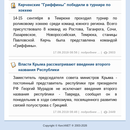
Керченские "Гриффины" победили в турнире по
хоккею
14-15 сентября в Темрюке проходил турнир по
роликовому хоккею среди команд южного региона. Всего
присутствовало 8 команд из Ростова, Таганрога, Сочи,
Лазаревское, Новороссийская, Темрюка, станицы
Павловской. Керчь была представлена командой
«Гриффины».
17.09.2019 08:56 |
подробнее ...
|
2603
Власти Крыма рассматривают введение второго
названия Республики
Заместитель председателя совета министров Крыма -
постоянный представитель республики при президенте
РФ Георгий Мурадов не исключает введения второго
названия республики - Таврида, сообщил он в
понедельник в ходе симпозиума, посвященного развитию
связей полуострова с Грецией.
17.09.2019 08:46 |
подробнее ...
|
2449
Copyright © KerchNET ® 2003-2026