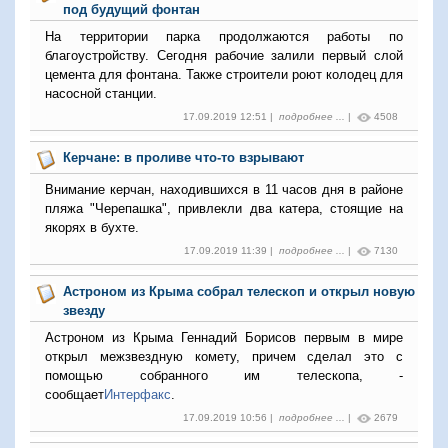
под будущий фонтан
На территории парка продолжаются работы по
благоустройству. Сегодня рабочие залили первый слой
цемента для фонтана. Также строители роют колодец для
насосной станции.
17.09.2019 12:51 |
подробнее ...
|
4508
Керчане: в проливе что-то взрывают
Внимание керчан, находившихся в 11 часов дня в районе
пляжа "Черепашка", привлекли два катера, стоящие на
якорях в бухте.
17.09.2019 11:39 |
подробнее ...
|
7130
Астроном из Крыма собрал телескоп и открыл новую
звезду
Астроном из Крыма Геннадий Борисов первым в мире
открыл межзвездную комету, причем сделал это с
помощью собранного им телескопа, -
сообщает
Интерфакс
.
17.09.2019 10:56 |
подробнее ...
|
2679