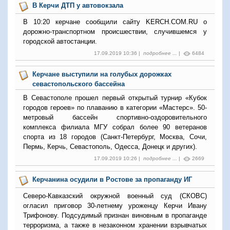
В Керчи ДТП у автовокзала
В 10:20 керчане сообщили сайту KERCH.COM.RU о
дорожно-транспортном происшествии, случившемся у
городской автостанции.
17.09.2019 10:36 |
подробнее ...
|
6484
Керчане выступили на голубых дорожках
севастопольского бассейна
В Севастополе прошел первый открытый турнир «Кубок
городов героев» по плаванию в категории «Мастерс». 50-
метровый бассейн спортивно-оздоровительного
комплекса филиала МГУ собрал более 90 ветеранов
спорта из 18 городов (Санкт-Петербург, Москва, Сочи,
Пермь, Керчь, Севастополь, Одесса, Донецк и других).
17.09.2019 10:26 |
подробнее ...
|
2669
Керчанина осудили в Ростове за пропаганду ИГ
Северо-Кавказский окружной военный суд (СКОВС)
огласил приговор 30-летнему уроженцу Керчи Ивану
Трифонову. Подсудимый признан виновным в пропаганде
терроризма, а также в незаконном хранении взрывчатых