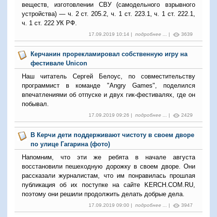
веществ, изготовлении СВУ (самодельного взрывного
устройства) — ч. 2 ст. 205.2, ч. 1 ст. 223.1, ч. 1 ст. 222.1,
ч. 1 ст. 222 УК РФ.
17.09.2019 10:14 |
подробнее ...
|
3639
Керчанин прорекламировал собственную игру на
фестивале Unicon
Наш читатель Сергей Белоус, по совместительству
программист в команде "Angry Games", поделился
впечатлениями об отпуске и двух гик-фестивалях, где он
побывал.
17.09.2019 09:26 |
подробнее ...
|
2429
В Керчи дети поддерживают чистоту в своем дворе
по улице Гагарина (фото)
Напомним, что эти же ребята в начале августа
восстановили пешеходную дорожку в своем дворе. Они
рассказали журналистам, что им понравилась прошлая
публикация об их поступке на сайте KERCH.COM.RU,
поэтому они решили продолжить делать добрые дела.
17.09.2019 09:00 |
подробнее ...
|
3947