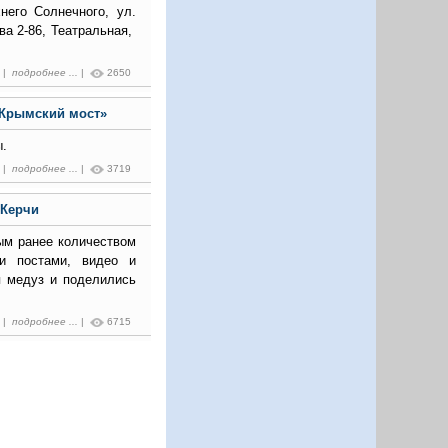
него Солнечного, ул.
ва 2-86, Театральная,
5 |
подробнее ...
|
2650
«Крымский мост»
.
9 |
подробнее ...
|
3719
 Керчи
ным ранее количеством
и постами, видео и
я медуз и поделились
.
9 |
подробнее ...
|
6715