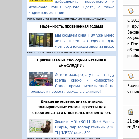
лабрадорита, норвежского и
китайского камня черного цвета, а также
индийского зелёного.
Реклама: ИП Миляновская Н. С. ИНН:911104727675 erid:2SDnjeWbdHU
С 201
и дру
Надежность, проверенная годами
Закон
Мы создаем окна ПВХ уже много
социа
лет и знаем, как сделать дом
и Пос
уютнее, а расходы энергии ниже.
обесп
Реклама: ООО "Линия СК" ИНН 9111030039 erid:2SDnjdvNRt7
реаби
Приглашаем на свободные катания в
«НАСЛЕДИИ»
Лето в разгаре, а у нас на льду
всегда свежо и комфортно.
Керче
Самое время сменить зной на
от по
прохладу и провести выходные активно!
Дизайн интерьера, визуализации,
планировочные схемы, проекты для
строительства и строительство под ключ.
21 се
Звоните +7(978)141-05-03 Адрес:
кг. Д
г.Керчь, пер.Кооперативный д.26
ТЦ "МЕГА" офис 301.
Реклама: ИП Павленко М. Р. ИНН 911103871108 erid:2SDnjcRB4xz