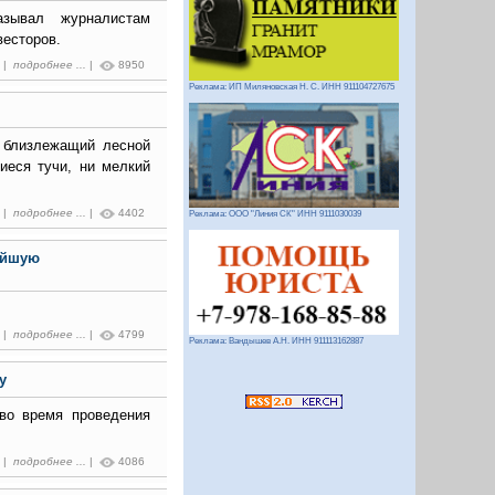
зывал журналистам
весторов.
2 |
подробнее ...
|
8950
Реклама: ИП Миляновская Н. С. ИНН 911104727675
 близлежащий лесной
иеся тучи, ни мелкий
5 |
подробнее ...
|
4402
Реклама: ООО "Линия СК" ИНН 9111030039
ейшую
6 |
подробнее ...
|
4799
Реклама: Вандышев А.Н. ИНН 911113162887
у
во время проведения
5 |
подробнее ...
|
4086