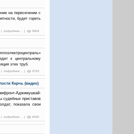
ение на пересечении с
ятности, будет гореть
9 |
подробнее ...
|
3904
лоэлектроцентраль»
едет к центральному
ляция этих труб.
7 |
подробнее ...
|
3703
ости Керчь (видео)
ымфронт-Аджимушкай-
ды судебных приставов
олдат, показала свои
5 |
подробнее ...
|
4026