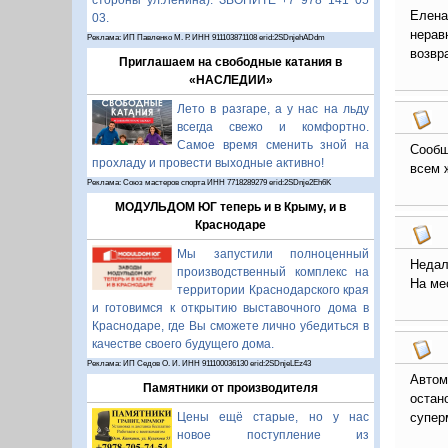
стороны ул.Ленина). ЗВОНИТЕ +7 978 141 05
Елена
03.
нерав
Реклама: ИП Павленко М. Р. ИНН 911103871108 erid:2SDnjehADdm
возвр
Приглашаем на свободные катания в
«НАСЛЕДИИ»
Лето в разгаре, а у нас на льду
всегда свежо и комфортно.
Самое время сменить зной на
Сообщ
прохладу и провести выходные активно!
всем 
Реклама: Союз мастеров спорта ИНН 7718289279 erid:2SDnje2Eh6K
МОДУЛЬДОМ ЮГ теперь и в Крыму, и в
Краснодаре
Мы запустили полноценный
Недал
производственный комплекс на
На ме
территории Краснодарского края
и готовимся к открытию выставочного дома в
Краснодаре, где Вы сможете лично убедиться в
качестве своего будущего дома.
Реклама: ИП Седов О. И. ИНН 911100036130 erid:2SDnjeLEz43
Автом
Памятники от производителя
остан
супер
Цены ещё старые, но у нас
новое поступление из