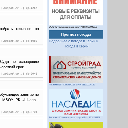
3 |
подробнее ...
|
4265
ООО "Мультисервисные сети" ИНН 9111001888
обрать керчанок на
Прогноз погоды
Подробнее о погоде в Керчи на 2 недели
4 |
подробнее ...
|
5683
Погода в Керчи
 Судя по оснащению
ороткий срок.
3 |
подробнее ...
|
5041
Реклама: ИП Седов О. И. ИНН 911100036130
обучающее занятие по
са МБОУ РК «Школа -
0 |
подробнее ...
|
3704
Реклама: Союз мастеров спорта ИНН 7718289279