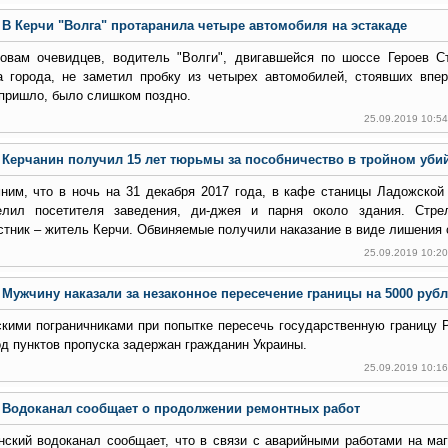
В Керчи "Волга" протаранила четыре автомобиля на эстакаде
овам очевидцев, водитель "Волги", двигавшейся по шоссе Героев С
а города, не заметил пробку из четырех автомобилей, стоявших впер
 пришло, было слишком поздно.
25.09.2019 10:5
Керчанин получил 15 лет тюрьмы за пособничество в тройном уби
ним, что в ночь на 31 декабря 2017 года, в кафе станицы Ладожской
елил посетителя заведения, ди-джея и парня около здания. Стре
стник – житель Керчи. Обвиняемые получили наказание в виде лишения 
25.09.2019 10:2
Мужчину наказали за незаконное пересечение границы на 5000 рубл
кими пограничниками при попытке пересечь государственную границу 
од пунктов пропуска задержан гражданин Украины.
25.09.2019 10:1
Водоканал сообщает о продолжении ремонтных работ
нский водоканал сообщает, что в связи с аварийными работами на ма