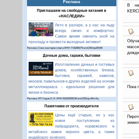
Реклама
В на
Приглашаем на свободные катания в
KERCH
«НАСЛЕДИИ»
Лето в разгаре, а у нас на льду
всегда свежо и комфортно.
Самое время сменить зной на
Обуча
прохладу и провести выходные активно!
масси
Реклама: Союз мастеров спорта ИНН 7718289279 erid:2SDnje2Eh6K
дожди
Дачные дома, гаражи, бытовки
Изготовление дачных и гостевых
домов, хозяйственных блоков,
бытовок, гаражей, навесов,
киосков, павильонов и других изделий на основе
Пока 
металлокаркаса – идеальное решение для
жизни и бизнеса.
Реклама: ИП Седов О. И. ИНН 911100036130 erid:2SDnjcoMmXq
Памятники от производителя
Цены ещё старые, но у нас
Пирот
новое поступление из
земел
лабрадорита, норвежского и
китайского камня черного цвета, а также
индийского зелёного.