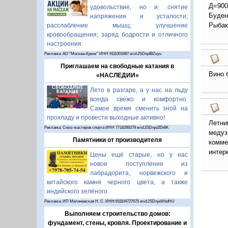
Д=900
удовольствие, но и: снятие
Буден
напряжения и усталости;
Рыбак
расслабление мышц; улучшение
кровообращения; заряд бодрости и отличного
настроения.
Реклама: АО "Москва-Крым" ИНН 9111001687 erid:2SDnjdBZsyu
Приглашаем на свободные катания в
Вино 
«НАСЛЕДИИ»
Лето в разгаре, а у нас на льду
всегда свежо и комфортно.
Самое время сменить зной на
прохладу и провести выходные активно!
Летни
Реклама: Союз мастеров спорта ИНН 7718289279 erid:2SDnje2Eh6K
медуз
Памятники от производителя
комме
интер
Цены ещё старые, но у нас
новое поступление из
лабрадорита, норвежского и
китайского камня черного цвета, а также
индийского зелёного.
Реклама: ИП Миляновская Н. С. ИНН:911104727675 erid:2SDnjeWbdHU
Выполняем строительство домов:
фундамент, стены, кровля. Проектирование и