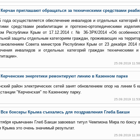
Керчан приглашают обращаться за техническими средствами реаб
5 года осуществляется обеспечение инвалидов и отдельных категорий 
гими средствами реабилитации и протезно-ортопедическими издели
ом Республики Крым от 17.12.2014 г. № 36-ЗРК/2014 «Об особеннос
льной защиты отдельным категориям граждан, проживающих на террито
тановлением Совета министров Республики Крым от 23 декабря 2014
ечения инвалидов и отдельных категорий граждан техническими и
литации».
25.09.2019 11:5
Керченские энергетики ремонтируют линию в Казенном парке
нский район электрических сетей занят обновлением опор на линии 6 
дстанции "Керченская" по Казенному парку.
25.09.2019 11:5
Все боксеры Крыма съехались для поздравления Глеба Бакши
нтября крымчанин Глеб Бакши завоевал титул Чемпиона Мира по боксу в
ля Крыма это очень значимый результат.
25.09.2019 11:3