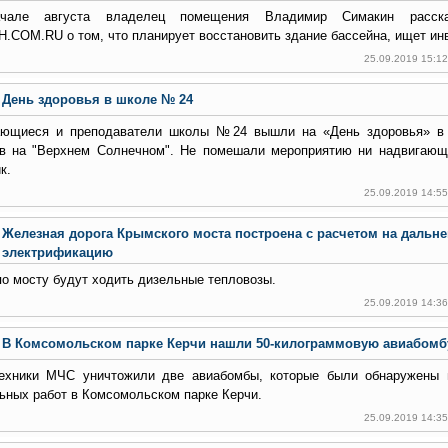
чале августа владелец помещения Владимир Симакин расска
.COM.RU о том, что планирует восстановить здание бассейна, ищет ин
25.09.2019 15:1
День здоровья в школе № 24
ющиеся и преподаватели школы №24 вышли на «День здоровья» в
в на "Верхнем Солнечном". Не помешали мероприятию ни надвигающ
к.
25.09.2019 14:5
Железная дорога Крымского моста построена с расчетом на дальн
электрификацию
по мосту будут ходить дизельные тепловозы.
25.09.2019 14:3
В Комсомольском парке Керчи нашли 50-килограммовую авиабомб
ехники МЧС уничтожили две авиабомбы, которые были обнаружены 
ьных работ в Комсомольском парке Керчи.
25.09.2019 14:3