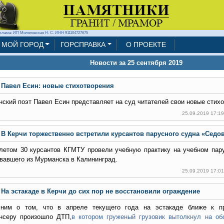
клама: ИП Миляновская Н. С. ИНН 911104727675
МОЙ ГОРОД
ГОРСПРАВКА
О ПРОЕКТЕ
Новости за 25 сентября 2019
Павел Есин: новые стихотворения
нский поэт Павел Есин представляет на суд читателей свои новые стихо
25.09.2019 17:1
В Керчи торжественно встретили курсантов парусного судна «Седо
летом 30 курсантов КГМТУ провели учебную практику на учебном пар
вавшего из Мурманска в Калининград.
25.09.2019 17:0
На эстакаде в Керчи до сих пор не восстановили ограждение
ним о том, что в апреле текущего года на эстакаде ближе к пр
нсеру произошло ДТП,
в котором груженый грузовик вытолкнул на о