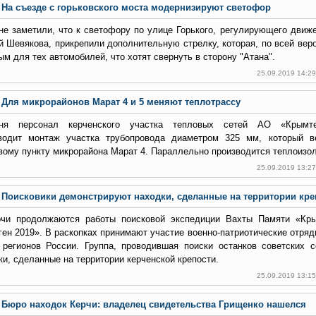
На съезде с горьковского моста модернизируют светофор
не заметили, что к светофору по улице Горького, регулирующего движ
й Шевякова, прикрепили дополнительную стрелку, которая, по всей веро
ым для тех автомобилей, что хотят свернуть в сторону "Атана".
25.09.2019 14:2
Для микрорайонов Марат 4 и 5 меняют теплотрассу
ня персонал керченского участка тепловых сетей АО «Крымтеп
водит монтаж участка трубопровода диаметром 325 мм, который в
вому пункту микрорайона Марат 4. Параллельно производится теплоизо
25.09.2019 13:2
Поисковики демонстрируют находки, сделанные на территории креп
чи продолжаются работы поисковой экспедиции Вахты Памяти «Кр
ген 2019». В раскопках принимают участие военно-патриотические отря
 регионов России. Группа, проводившая поиски останков советских с
ки, сделанные на территории керченской крепости.
25.09.2019 13:1
Бюро находок Керчи: владелец свидетельства Грищенко нашелся