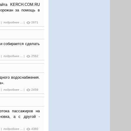
сайта KERCH.COM.RU
горожан за помощь в
7 |
подробнее ...
|
2671
и собирается сделать
4 |
подробнее ...
|
2562
дного водоснабжения.
а».
3 |
подробнее ...
|
2459
отока пассажиров на
новка, а с другой -
5 |
подробнее ...
|
4360