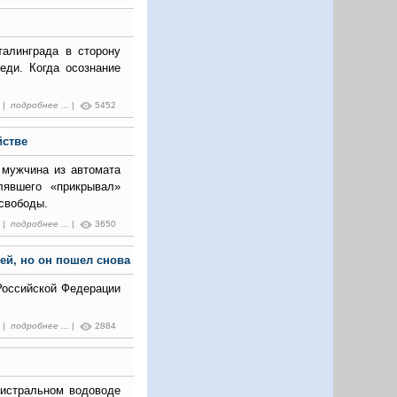
талинграда в сторону
еди. Когда осознание
4 |
подробнее ...
|
5452
йстве
 мужчина из автомата
лявшего «прикрывал»
свободы.
0 |
подробнее ...
|
3650
ей, но он пошел снова
Российской Федерации
6 |
подробнее ...
|
2884
гистральном водоводе