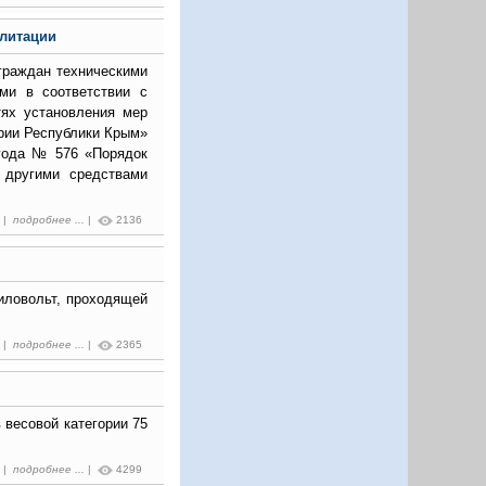
илитации
граждан техническими
ями в соответствии с
тях установления мер
рии Республики Крым»
 года № 576 «Порядок
 другими средствами
8 |
подробнее ...
|
2136
киловольт, проходящей
3 |
подробнее ...
|
2365
 весовой категории 75
0 |
подробнее ...
|
4299