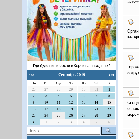
автом
Орган
вечер
Где будет интересно в Керчи на выходных?
Горож
сотру
Сентябрь 2019
авг
окт
Пн
Вт
Ср
Чт
Пт
Сб
Вс
26
27
28
29
30
31
1
2
3
4
5
6
7
8
Специ
9
10
11
12
13
14
15
основ
16
17
18
19
20
21
22
морско
23
24
25
26
27
28
29
30
1
2
3
4
5
6