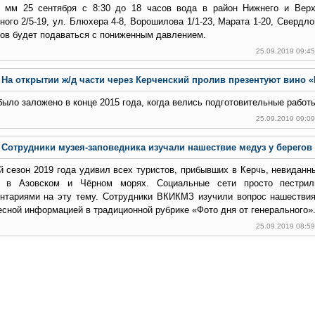
 мм 25 сентября с 8:30 до 18 часов вода в район Нижнего и Верх
ного 2/5-19, ул. Блюхера 4-8, Ворошилова 1/1-23, Марата 1-20, Свердло
ов будет подаваться с пониженным давлением.
25.09.2019 09:4
На открытии ж/д части через Керченский пролив презентуют вино 
было заложено в конце 2015 года, когда велись подготовительные работы
25.09.2019 09:0
Сотрудники музея-заповедника изучали нашествие медуз у берегов
й сезон 2019 года удивил всех туристов, прибывших в Керчь, невидан
 в Азовском и Чёрном морях. Социальные сети просто пестрил
нтариями на эту тему. Сотрудники ВКИКМЗ изучили вопрос нашестви
есной информацией в традиционной рубрике «Фото дня от генерального»
25.09.2019 08:5