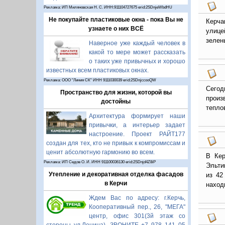
Реклама: ИП Миляновская Н. С. ИНН:911104727675 erid:2SDnjeWbdHU
Не покупайте пластиковые окна - пока Вы не
Керча
узнаете о них ВСЁ
улице
зелен
Наверное уже каждый человек в
какой то мере может рассказать
о таких уже привычных и хорошо
известных всем пластиковых окнах.
Реклама: ООО "Линия СК" ИНН 9111030039 erid:2SDnjccooQW
Сегод
Пространство для жизни, которой вы
произ
достойны
тепло
Архитектура формирует наши
привычки, а интерьер задает
настроение. Проект РАЙТ177
создан для тех, кто не привык к компромиссам и
ценит абсолютную гармонию во всем.
В Кер
Реклама: ИП Седов О. И. ИНН 911100036130 erid:2SDnjd4Z8iP
Эльти
Утепление и декоративная отделка фасадов
из 42
в Керчи
наход
Ждем Вас по адресу: г.Керчь,
Кооперативный пер., 26, "МЕГА"
центр, офис 301(3й этаж со