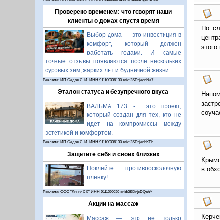
Проверено временем: что говорят наши
клиенты о домах спустя время
По сл
Выбор дома — это инвестиция в
центр
комфорт, который должен
этого
работать годами. И самые
точные отзывы появляются после нескольких
суровых зим, жарких лет и будничной жизни.
Реклама: ИП Седов О. И. ИНН 911100036130 erid:2SDnjegnNa7
Эталон статуса и безупречного вкуса
Напом
застр
ВАЛЬМА 173 - это проект,
соуча
который создан для тех, кто не
идет на компромиссы между
эстетикой и комфортом.
Реклама: ИП Седов О. И. ИНН 911100036130 erid:2SDnjenhKFh
Защитите себя и своих близких
Крымс
Поклейте противоосколочную
в обх
пленку!
Реклама: ООО "Линия СК" ИНН 9111030039 erid:2SDnjcDQahY
Акции на массаж
Керче
Массаж — это не только