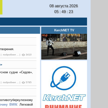
08 августа 2026
05 : 49 : 24
KerchNET TV
творения.
9 |
подробнее ...
|
3410
в»
усном судне «Седов»,
1 |
подробнее ...
|
5785
отивотуберкулезному
бочину BMW
. Легковой