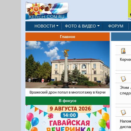
Ре
НОВОСТИ
ФОТО & ВИДЕО
ФОРУМ
Главное
Керче
Этим 
Вражеский дрон попал в многоэтажку в Керчи
следо
В фокусе
Напом
диспа