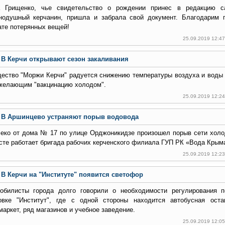
 Грищенко, чье свидетельство о рождении принес в редакцию 
нодушный керчанин, пришла и забрала свой документ. Благодарим 
ате потерянных вещей!
25.09.2019 12:4
В Керчи открывают сезон закаливания
ество "Моржи Керчи" радуется снижению температуры воздуха и воды 
желающим "вакцинацию холодом".
25.09.2019 12:2
В Аршинцево устраняют порыв водовода
еко от дома № 17 по улице Орджоникидзе произошел порыв сети холо
сте работает бригада рабочих керченского филиала ГУП РК «Вода Крым
25.09.2019 12:2
В Керчи на "Институте" появится светофор
обилисты города долго говорили о необходимости регулирования п
овке "Институт", где с одной стороны находится автобусная оста
маркет, ряд магазинов и учебное заведение.
25.09.2019 12:0