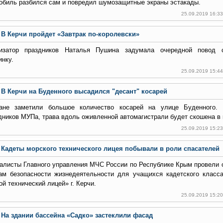
обиль разбился сам и повредил шумозащитные экраны эстакады.
25.09.2019 16:3
В Керчи пройдет «Завтрак по-королевски»
изатор праздников Наталья Пушина задумала очередной повод с
инку.
25.09.2019 15:4
В Керчи на Буденного высадился "десант" косарей
ане заметили большое количество косарей на улице Буденного.
дников МУПа, трава вдоль оживленной автомагистрали будет скошена в к
25.09.2019 15:2
Кадеты морского технического лицея побывали в роли спасателей
алисты Главного управления МЧС России по Республике Крым провели 
ам безопасности жизнедеятельности для учащихся кадетского клас
й технический лицей» г. Керчи.
25.09.2019 15:2
На здании бассейна «Садко» застеклили фасад