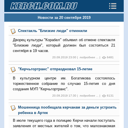
Новости за 20 сентября 2019
Спектакль "Близкие люди" отменили
Дворец культуры "Корабел" объявил об отмене спектакля
"Близкие люди", который должен был состояться 21
сентября в 19 часов.
20.09.2019 23:00 |
подробнее ...
|
6481
"Керчьгортранс" отпраздновал 15-летие
В культурном центре им. Богатикова состоялось
торжественное собрание по случаю 15-летия со дня
создания МУП "Керчьгортранс".
20.09.2019 17:30 |
подробнее ...
|
6131
Мошенница пообещала керчанам за деньги устроить
ребенка в Артек
В июле текущего года в полицию Керчи начали поступать
заявления от местных жителей о том, что малознакомая