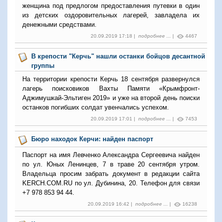
женщина под предлогом предоставления путевки в один
из детских оздоровительных лагерей, завладела их
денежными средствами.
20.09.2019 17:18 |
подробнее ...
|
4467
В крепости "Керчь" нашли останки бойцов десантной
группы
На территории крепости Керчь 18 сентября развернулся
лагерь поисковиков Вахты Памяти «Крымфронт-
Аджимушкай-Эльтиген 2019» и уже на второй день поиски
останков погибших солдат увенчались успехом.
20.09.2019 17:01 |
подробнее ...
|
7453
Бюро находок Керчи: найден паспорт
Паспорт на имя Левченко Александра Сергеевича найден
по ул. Юных Ленинцев, 7 в траве 20 сентября утром.
Владельца просим забрать документ в редакции сайта
KERCH.COM.RU по ул. Дубинина, 20. Телефон для связи
+7 978 853 94 44.
20.09.2019 16:42 |
подробнее ...
|
16238