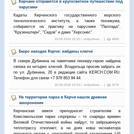
Керчане отправятся в кругосветное путешествие под
парусами
Кадеты Керченского государственного морского
технологического института, а также техникума,
собираются на практику на парусники "Паллада",
"Крузенштерн", "Седов" и даже "Херсонес".
20.09.2019 16:15 |
подробнее ...
|
4995
Бюро находок Керчи: найдены ключи
В сквере Дубинина на памятнике пионеру-герою найдена
связка из четырех ключей. Владельца просим забрать их
по ул. Дубинина, 20 в редакции сайта KERCH.COM.RU.
Телефон для связи +7 978 853 94 44.
20.09.2019 15:53 |
подробнее ...
|
3276
На территории парка в Керчи нашли древнее
захоронение
Керченская земля преподносит строителям в
Комсомольском парке сюрпризы – то снаряды времен
Великой Отечественной войны найдут, то заброшенную
теплотрассу откопают, а на днях ковш экскаватора
прошелся рядом с надгробной плитой захоронения I-III