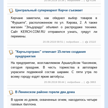
20.09.2019 10:34 |
подробнее ...
|
4198
Центральный супермаркет Керчи съезжает
Керчане заметили, как обеднел выбор товаров в
"Фуршете", расположенном по ул. Кирова, 2. А также
магазин "Эльдорадо" объявил о распродаже техники.
Сайт KERCH.COM.RU отправился узнать, грядут ли
перемены.
20.09.2019 09:51 |
подробнее ...
|
15110
"Керчьгортранс" отмечает 15-летие создания
предприятия
На предприятии, возглавляемом Аршалуйсом Чахояном,
сегодня праздник. В честь торжества в автопарке
украсили подвижной состав шарами. С пяти утра по
всему городу ездят яркие автобусы.
20.09.2019 09:44 |
подробнее ...
|
3863
В Ленинском районе горели два дома
В одном из домов, охваченных огнем, находилось четыре
газовых баллона.