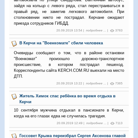
зайдя на кольцо с левого ряда, стал перестраиваться в
правый ряд, не заметив легкового автомобиля. При
столкновении никто не пострадал. Керчане ожидают
приезда сотрудников ГИБДД.
20.09.2019 13:54 |
подробнее ...
|
3763
В Керчи на "Военкомате" сбили человека
Очевидцы сообщают о том, что в районе остановки
"Военкомат" произошло дорожно-транспортное
происшествие, в котором пострадал пешеход.
Корреспонденты сайта KERCH.COM.RU выехали на место
ДТП.
20.09.2019 13:22 |
подробнее ...
|
7365
Житель Химок спас ребёнка во время отдыха в
Керчи
10 сентября мужчина отдыхал в пансионате в Керчи,
когда на его глазах едва не случилась трагедия.
20.09.2019 12:49 |
подробнее ...
|
7113
Госсовет Крыма переизбрал Сергея Аксенова главой