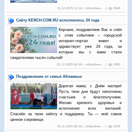
31.12.2025 11:14 |
подробнее ...
|
2648
Сайту KERCH.COM.RU исполнилось 24 года
Керчане, поздравляем Вас и себя
с этим событием – городской
интернет-портал живет и
здравствует уже 24 года, за
которые мы с вами стали
свидетелями тысяч событий!
01.12.2025 09:39 |
подробнее ...
|
2680
Поздравление от семьи Аблаевых
Дорогая мама, с Днём матери!
Пусть твои дни будут наполнены
счастьем и благополучием.
Желаю крепкого здоровья и
исполнения всех желаний.
Спасибо за твою заботу и поддержку. Ты — моё самое
ценное сокровище.
30.11.2025 08:16 |
подробнее ...
|
1539