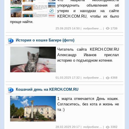
упорядочить объявления об
утерях и находках на сайте
KERCH.COM.RU, чтобы их было
проще найти.
25.09.2025 14:50 |
подробнее ...
|
1739
История о кошке Багире (фото)
Читатель сайта KERCH.COM.RU
Александр Иванов прислал
историю о подъездном котенке.
01.03.2025 17:32 |
подробнее ...
|
4368
Кошачий день на KERCH.COM.RU
1 марта отмечается День кошек.
Согласитесь, без кота и жизнь не
та :)
28.02.2025 20:17 |
подробнее ...
|
3382