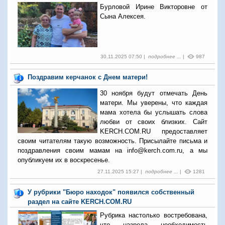
Бурловой Ирине Викторовне от
Сына Алексея.
30.11.2025 07:50 |
подробнее ...
|
987
Поздравим керчанок с Днем матери!
30 ноября будут отмечать День
матери. Мы уверены, что каждая
мама хотела бы услышать слова
любви от своих близких. Сайт
KERCH.COM.RU предоставляет
своим читателям такую возможность. Присылайте письма и
поздравления своим мамам на info@kerch.com.ru, а мы
опубликуем их в воскресенье.
27.11.2025 15:27 |
подробнее ...
|
1281
У рубрики "Бюро находок" появился собственный
раздел на сайте KERCH.COM.RU
Рубрика настолько востребована,
что назрела необходимость