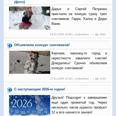
(фото)
Дарья и Сергей Петренко
прислали на конкурс сразу трех
снеговиков: Гарри, Халка и Дядю
Ваню.
19.01.2026 13:48 |
подробнее ...
|
1692
Объявляем конкурс снеговиков!
Керчане, наконец-то город и
окрестности завалило снегом!
Дождались! Срочно объявляем
конкурс снеговиков!
17.01.2026 12:19 |
подробнее ...
|
1433
С наступающим 2026-м годом!
Друзья! Подходит к завершению
еще один прожитый год. Через
несколько часов куранты пробьют
12 и все начнется заново!