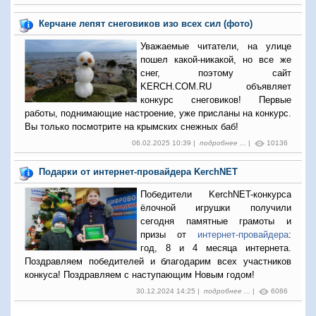
Керчане лепят снеговиков изо всех сил (фото)
Уважаемые читатели, на улице
пошел какой-никакой, но все же
снег, поэтому сайт
KERCH.COM.RU объявляет
конкурс снеговиков! Первые
работы, поднимающие настроение, уже присланы на конкурс.
Вы только посмотрите на крымских снежных баб!
06.02.2025 10:39 |
подробнее ...
|
10136
Подарки от интернет-провайдера KerchNET
Победители KerchNET-конкурса
ёлочной игрушки получили
сегодня памятные грамоты и
призы от
интернет-провайдера
:
год, 8 и 4 месяца интернета.
Поздравляем победителей и благодарим всех участников
конкуса! Поздравляем с наступающим Новым годом!
30.12.2024 14:25 |
подробнее ...
|
6086