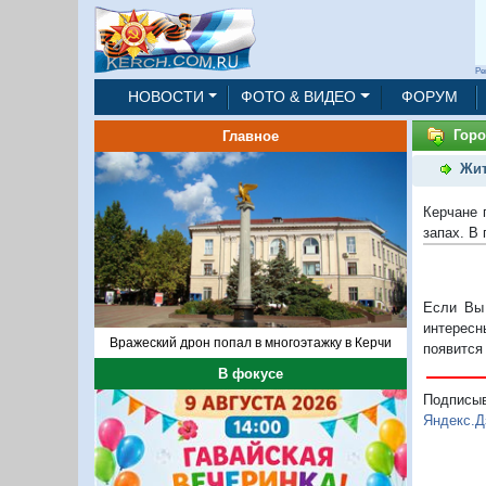
Ре
НОВОСТИ
ФОТО & ВИДЕО
ФОРУМ
Горо
Главное
Жит
Керчане 
запах. В
Если Вы 
интересн
Вражеский дрон попал в многоэтажку в Керчи
появится
В фокусе
Подписы
Яндекс.Д