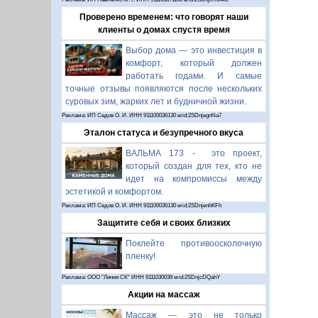
Проверено временем: что говорят наши
клиенты о домах спустя время
Выбор дома — это инвестиция в
комфорт, который должен
работать годами. И самые
точные отзывы появляются после нескольких
суровых зим, жарких лет и будничной жизни.
Реклама: ИП Седов О. И. ИНН 911100036130 erid:2SDnjegnNa7
Эталон статуса и безупречного вкуса
ВАЛЬМА 173 - это проект,
который создан для тех, кто не
идет на компромиссы между
эстетикой и комфортом.
Реклама: ИП Седов О. И. ИНН 911100036130 erid:2SDnjenhKFh
Защитите себя и своих близких
Поклейте противоосколочную
пленку!
Реклама: ООО "Линия СК" ИНН 9111030039 erid:2SDnjcDQahY
Акции на массаж
Массаж — это не только