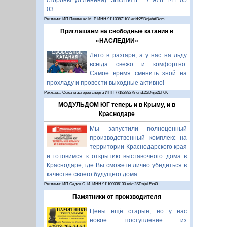
стороны ул.Ленина). ЗВОНИТЕ +7 978 141 05
03.
Реклама: ИП Павленко М. Р. ИНН 911103871108 erid:2SDnjehADdm
Приглашаем на свободные катания в
«НАСЛЕДИИ»
Лето в разгаре, а у нас на льду
всегда свежо и комфортно.
Самое время сменить зной на
прохладу и провести выходные активно!
Реклама: Союз мастеров спорта ИНН 7718289279 erid:2SDnje2Eh6K
МОДУЛЬДОМ ЮГ теперь и в Крыму, и в
Краснодаре
Мы запустили полноценный
производственный комплекс на
территории Краснодарского края
и готовимся к открытию выставочного дома в
Краснодаре, где Вы сможете лично убедиться в
качестве своего будущего дома.
Реклама: ИП Седов О. И. ИНН 911100036130 erid:2SDnjeLEz43
Памятники от производителя
Цены ещё старые, но у нас
новое поступление из