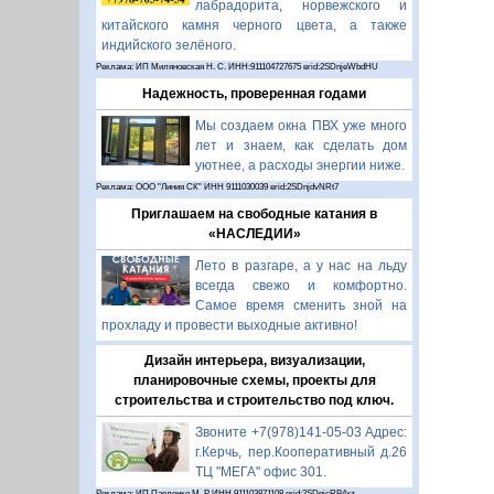
лабрадорита, норвежского и
китайского камня черного цвета, а также
индийского зелёного.
Реклама: ИП Миляновская Н. С. ИНН:911104727675 erid:2SDnjeWbdHU
Надежность, проверенная годами
Мы создаем окна ПВХ уже много
лет и знаем, как сделать дом
уютнее, а расходы энергии ниже.
Реклама: ООО "Линия СК" ИНН 9111030039 erid:2SDnjdvNRt7
Приглашаем на свободные катания в
«НАСЛЕДИИ»
Лето в разгаре, а у нас на льду
всегда свежо и комфортно.
Самое время сменить зной на
прохладу и провести выходные активно!
Дизайн интерьера, визуализации,
планировочные схемы, проекты для
строительства и строительство под ключ.
Звоните +7(978)141-05-03 Адрес:
г.Керчь, пер.Кооперативный д.26
ТЦ "МЕГА" офис 301.
Реклама: ИП Павленко М. Р. ИНН 911103871108 erid:2SDnjcRB4xz