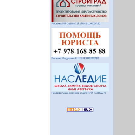
Реклама: ИП Седов О. И. ИНН 911100036130
Реклама: Вандышев А.Н. ИНН 911113162887
Реклама: Союз мастеров спорта ИНН 7718289279