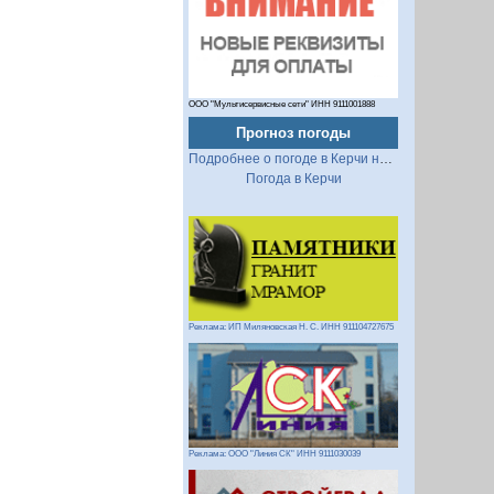
ООО "Мультисервисные сети" ИНН 9111001888
Прогноз погоды
Подробнее о погоде в Керчи на 2 недели
Погода в Керчи
Реклама: ИП Миляновская Н. С. ИНН 911104727675
Реклама: ООО "Линия СК" ИНН 9111030039