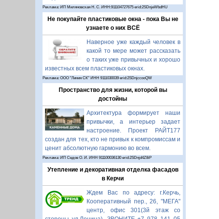
Реклама: ИП Миляновская Н. С. ИНН:911104727675 erid:2SDnjeWbdHU
Не покупайте пластиковые окна - пока Вы не
узнаете о них ВСЁ
Наверное уже каждый человек в
какой то мере может рассказать
о таких уже привычных и хорошо
известных всем пластиковых окнах.
Реклама: ООО "Линия СК" ИНН 9111030039 erid:2SDnjccooQW
Пространство для жизни, которой вы
достойны
Архитектура формирует наши
привычки, а интерьер задает
настроение. Проект РАЙТ177
создан для тех, кто не привык к компромиссам и
ценит абсолютную гармонию во всем.
Реклама: ИП Седов О. И. ИНН 911100036130 erid:2SDnjd4Z8iP
Утепление и декоративная отделка фасадов
в Керчи
Ждем Вас по адресу: г.Керчь,
Кооперативный пер., 26, "МЕГА"
центр, офис 301(3й этаж со