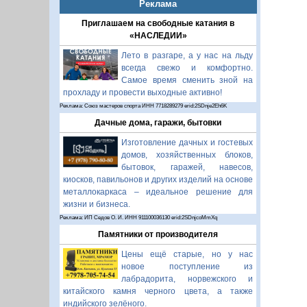
Реклама
Приглашаем на свободные катания в
«НАСЛЕДИИ»
Лето в разгаре, а у нас на льду
всегда свежо и комфортно.
Самое время сменить зной на
прохладу и провести выходные активно!
Реклама: Союз мастеров спорта ИНН 7718289279 erid:2SDnje2Eh6K
Дачные дома, гаражи, бытовки
Изготовление дачных и гостевых
домов, хозяйственных блоков,
бытовок, гаражей, навесов,
киосков, павильонов и других изделий на основе
металлокаркаса – идеальное решение для
жизни и бизнеса.
Реклама: ИП Седов О. И. ИНН 911100036130 erid:2SDnjcoMmXq
Памятники от производителя
Цены ещё старые, но у нас
новое поступление из
лабрадорита, норвежского и
китайского камня черного цвета, а также
индийского зелёного.