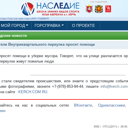
клама: Союз мастеров спорта ИНН 7718289279
МОЙ ГОРОД
ГОРСПРАВКА
О ПРОЕКТЕ
дские новости
ели Внутриквартального переулка просят помощи
просят помощи в уборке мусора. Говорят, что на улице разлагается ор
 переулке живут пожилые люди.
стали свидетелем происшествия, или знаете о предстоящем событии
ыми фотографиями, звоните +7-(978)-853-94-44,
пишите
info@kerch.com
 на сайте
KERCH.COM.RU
.
вайтесь на нас в социальных сетях
ВКонтакте
,
Одноклассники
зен
обсудить
4582
|
|
28.06