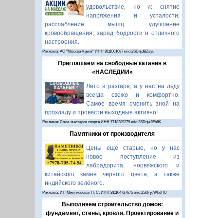
удовольствие, но и: снятие
напряжения и усталости;
расслабление мышц; улучшение
кровообращения; заряд бодрости и отличного
настроения.
Реклама: АО "Москва-Крым" ИНН 9111001687 erid:2SDnjdBZsyu
Приглашаем на свободные катания в
«НАСЛЕДИИ»
Лето в разгаре, а у нас на льду
всегда свежо и комфортно.
Самое время сменить зной на
прохладу и провести выходные активно!
Реклама: Союз мастеров спорта ИНН 7718289279 erid:2SDnje2Eh6K
Памятники от производителя
Цены ещё старые, но у нас
новое поступление из
лабрадорита, норвежского и
китайского камня черного цвета, а также
индийского зелёного.
Реклама: ИП Миляновская Н. С. ИНН:911104727675 erid:2SDnjeWbdHU
Выполняем строительство домов:
фундамент, стены, кровля. Проектирование и