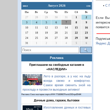
•
С 
Август 2026
июл
сен
Пн
Вт
Ср
Чт
Пт
Сб
Вс
27
28
29
30
31
1
2
Если Вы 
интересн
3
4
5
6
7
8
9
появится
10
11
12
13
14
15
16
17
18
19
20
21
22
23
24
25
26
27
28
29
30
Подписы
31
1
2
3
4
5
6
Яндекс.Д
Реклама
Приглашаем на свободные катания в
«НАСЛЕДИИ»
Лето в разгаре, а у нас на льду
всегда свежо и комфортно.
Самое время сменить зной на
прохладу и провести выходные активно!
Реклама: Союз мастеров спорта ИНН 7718289279 erid:2SDnje2Eh6K
Дачные дома, гаражи, бытовки
Изготовление дачных и гостевых