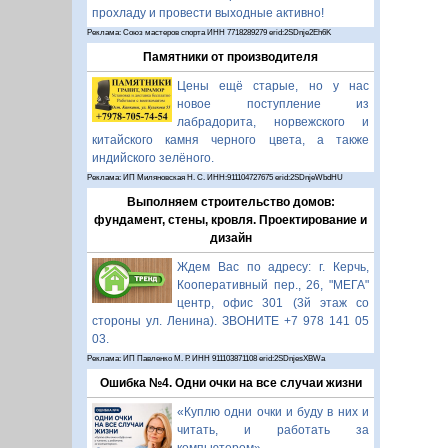
прохладу и провести выходные активно!
Реклама: Союз мастеров спорта ИНН 7718289279 erid:2SDnje2Eh6K
Памятники от производителя
Цены ещё старые, но у нас
новое поступление из
лабрадорита, норвежского и
китайского камня черного цвета, а также
индийского зелёного.
Реклама: ИП Миляновская Н. С. ИНН:911104727675 erid:2SDnjeWbdHU
Выполняем строительство домов:
фундамент, стены, кровля. Проектирование и
дизайн
Ждем Вас по адресу: г. Керчь,
Кооперативный пер., 26, "МЕГА"
центр, офис 301 (3й этаж со
стороны ул. Ленина). ЗВОНИТЕ +7 978 141 05
03.
Реклама: ИП Павленко М. Р. ИНН 911103871108 erid:2SDnjesXBWa
Ошибка №4. Одни очки на все случаи жизни
«Куплю одни очки и буду в них и
читать, и работать за
компьютером».