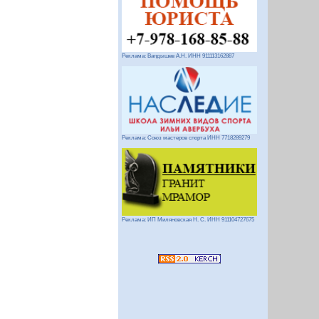
Реклама: Вандышев А.Н. ИНН 911113162887
Реклама: Союз мастеров спорта ИНН 7718289279
Реклама: ИП Миляновская Н. С. ИНН 911104727675