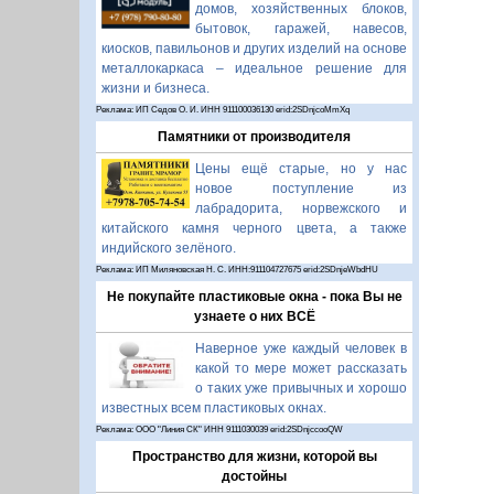
домов, хозяйственных блоков,
бытовок, гаражей, навесов,
киосков, павильонов и других изделий на основе
металлокаркаса – идеальное решение для
жизни и бизнеса.
Реклама: ИП Седов О. И. ИНН 911100036130 erid:2SDnjcoMmXq
Памятники от производителя
Цены ещё старые, но у нас
новое поступление из
лабрадорита, норвежского и
китайского камня черного цвета, а также
индийского зелёного.
Реклама: ИП Миляновская Н. С. ИНН:911104727675 erid:2SDnjeWbdHU
Не покупайте пластиковые окна - пока Вы не
узнаете о них ВСЁ
Наверное уже каждый человек в
какой то мере может рассказать
о таких уже привычных и хорошо
известных всем пластиковых окнах.
Реклама: ООО "Линия СК" ИНН 9111030039 erid:2SDnjccooQW
Пространство для жизни, которой вы
достойны