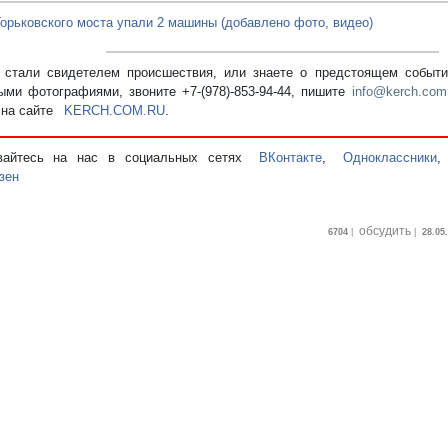
Горьковского моста упали 2 машины (добавлено фото, видео)
стали свидетелем происшествия, или знаете о предстоящем событии
ыми фотографиями, звоните +7-(978)-853-94-44,
пишите
info@kerch.com
 на сайте
KERCH.COM.RU
.
вайтесь на нас в социальных сетях
ВКонтакте
,
Одноклассники
зен
обсудить
6704
|
|
28.05