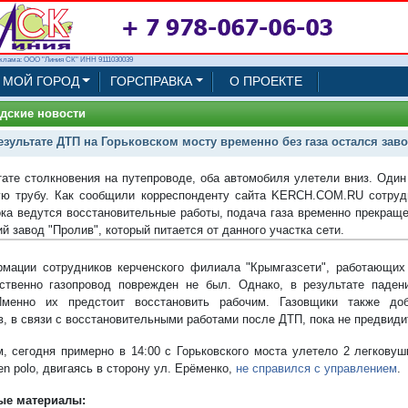
клама: ООО "Линия СК" ИНН 9111030039
МОЙ ГОРОД
ГОРСПРАВКА
О ПРОЕКТЕ
дские новости
езультате ДТП на Горьковском мосту временно без газа остался зав
тате столкновения на путепроводе, оба автомобиля улетели вниз. Один
ую трубу. Как сообщили корреспонденту сайта KERCH.COM.RU сотруд
ока ведутся восстановительные работы, подача газа временно прекращен
й завод "Пролив", который питается от данного участка сети.
мации сотрудников керченского филиала "Крымгазсети", работающих
ственно газопровод поврежден не был. Однако, в результате паден
Именно их предстоит восстановить рабочим. Газовщики также доб
, в связи с восстановительными работами после ДТП, пока не предвидит
, сегодня примерно в 14:00 с Горьковского моста улетело 2 легковуш
n polo, двигаясь в сторону ул. Ерёменко,
не справился с управлением
.
ые материалы: