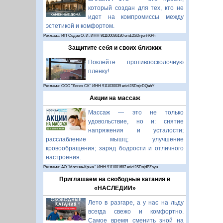
который создан для тех, кто не
идет на компромиссы между
эстетикой и комфортом.
Реклама: ИП Седов О. И. ИНН 911100036130 erid:2SDnjenhKFh
Защитите себя и своих близких
Поклейте противоосколочную
пленку!
Реклама: ООО "Линия СК" ИНН 9111030039 erid:2SDnjcDQahY
Акции на массаж
Массаж — это не только
удовольствие, но и: снятие
напряжения и усталости;
расслабление мышц; улучшение
кровообращения; заряд бодрости и отличного
настроения.
Реклама: АО "Москва-Крым" ИНН 9111001687 erid:2SDnjdBZsyu
Приглашаем на свободные катания в
«НАСЛЕДИИ»
Лето в разгаре, а у нас на льду
всегда свежо и комфортно.
Самое время сменить зной на