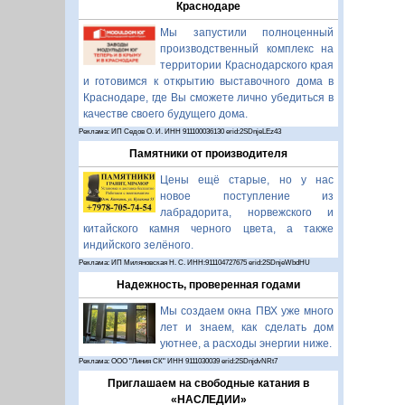
Краснодаре
Мы запустили полноценный
производственный комплекс на
территории Краснодарского края
и готовимся к открытию выставочного дома в
Краснодаре, где Вы сможете лично убедиться в
качестве своего будущего дома.
Реклама: ИП Седов О. И. ИНН 911100036130 erid:2SDnjeLEz43
Памятники от производителя
Цены ещё старые, но у нас
новое поступление из
лабрадорита, норвежского и
китайского камня черного цвета, а также
индийского зелёного.
Реклама: ИП Миляновская Н. С. ИНН:911104727675 erid:2SDnjeWbdHU
Надежность, проверенная годами
Мы создаем окна ПВХ уже много
лет и знаем, как сделать дом
уютнее, а расходы энергии ниже.
Реклама: ООО "Линия СК" ИНН 9111030039 erid:2SDnjdvNRt7
Приглашаем на свободные катания в
«НАСЛЕДИИ»