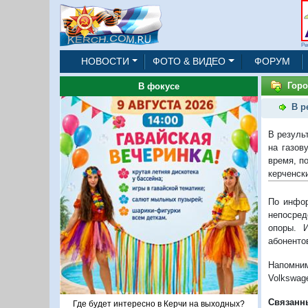
Ре
НОВОСТИ
ФОТО & ВИДЕО
ФОРУМ
Горо
В фокусе
В р
В резуль
на газов
время, п
керченски
По инфор
непосред
опоры. 
абонентов
Напомним
Volkswage
Связанн
Где будет интересно в Керчи на выходных?