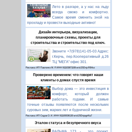
Лето в разгаре, а у нас на льду
всегда свежо и комфортно.
Самое время сменить зной на
прохладу и провести выходные активно!
Дизайн интерьера, визуализации,
планировочные схемы, проекты для
строительства и строительство под ключ.
Звоните +7(978)141-05-03 Адрес:
г.Керчь, пер.Кооперативный д.26
ТЦ "МЕГА" офис 301.
Реклама: ИП Павленко М. Р. ИНН 911103871108 erid:2SDnjcRB4xz
Проверено временем: что говорят наши
клиенты о домах спустя время
Выбор дома — это инвестиция в
комфорт, который должен
работать годами. И самые
точные отзывы появляются после нескольких
суровых зим, жарких лет и будничной жизни.
Реклама: ИП Седов О. И. ИНН 911100036130 erid:2SDnjegnNa7
Эталон статуса и безупречного вкуса
ВАЛЬМА 173 - это проект,