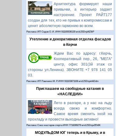
Архитектура формирует наши
привычки, а интерьер задает
настроение. Проект РАЙТ177
создан для тех, кто не привык к компромиссам и
ценит абсолютную гармонию во всем.
Реклама: ИП Седов О. И. ИНН 911100036130 erid:2SDnjd4Z8iP
Утепление и декоративная отделка фасадов
в Керчи
Ждем Вас по адресу: г.Керчь,
Кооперативный пер., 26, "МЕГА"
центр, офис 301(3й этаж со
стороны ул.Ленина). ЗВОНИТЕ +7 978 141 05
03.
Реклама: ИП Павленко М. Р. ИНН 911103871108 erid:2SDnjehADdm
Приглашаем на свободные катания в
«НАСЛЕДИИ»
Лето в разгаре, а у нас на льду
всегда свежо и комфортно.
Самое время сменить зной на
прохладу и провести выходные активно!
Реклама: Союз мастеров спорта ИНН 7718289279 erid:2SDnje2Eh6K
МОДУЛЬДОМ ЮГ теперь и в Крыму, и в