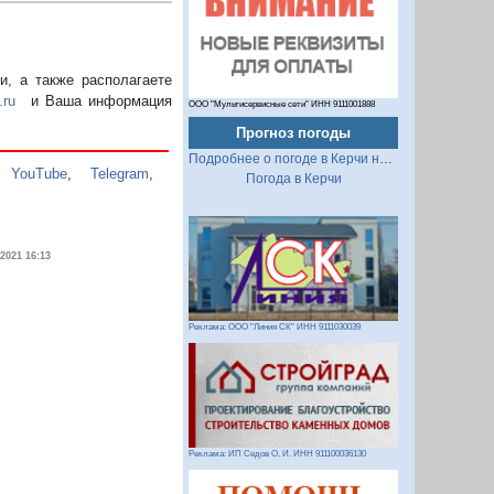
, а также располагаете
.ru
и Ваша информация
ООО "Мультисервисные сети" ИНН 9111001888
Прогноз погоды
Подробнее о погоде в Керчи на 2 недели
,
YouTube
,
Telegram
,
Погода в Керчи
.2021 16:13
Реклама: ООО "Линия СК" ИНН 9111030039
Реклама: ИП Седов О. И. ИНН 911100036130