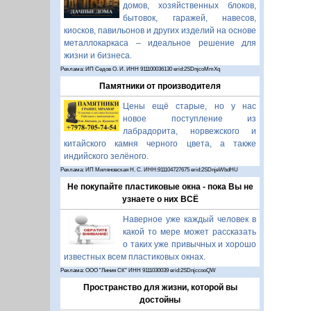
домов, хозяйственных блоков,
бытовок, гаражей, навесов,
киосков, павильонов и других изделий на основе
металлокаркаса – идеальное решение для
жизни и бизнеса.
Реклама: ИП Седов О. И. ИНН 911100036130 erid:2SDnjcoMmXq
Памятники от производителя
Цены ещё старые, но у нас
новое поступление из
лабрадорита, норвежского и
китайского камня черного цвета, а также
индийского зелёного.
Реклама: ИП Миляновская Н. С. ИНН:911104727675 erid:2SDnjeWbdHU
Не покупайте пластиковые окна - пока Вы не
узнаете о них ВСЁ
Наверное уже каждый человек в
какой то мере может рассказать
о таких уже привычных и хорошо
известных всем пластиковых окнах.
Реклама: ООО "Линия СК" ИНН 9111030039 erid:2SDnjccooQW
Пространство для жизни, которой вы
достойны