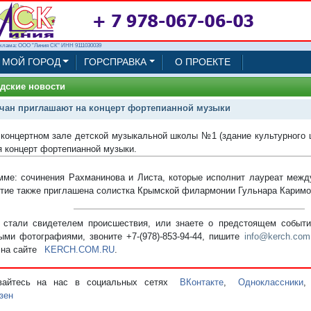
клама: ООО "Линия СК" ИНН 9111030039
МОЙ ГОРОД
ГОРСПРАВКА
О ПРОЕКТЕ
дские новости
чан приглашают на концерт фортепианной музыки
 концертном зале детской музыкальной школы №1 (здание культурного 
я концерт фортепианной музыки.
мме: сочинения Рахманинова и Листа, которые исполнит лауреат межд
тие также приглашена солистка Крымской филармонии Гульнара Каримов
стали свидетелем происшествия, или знаете о предстоящем событии
ыми фотографиями, звоните +7-(978)-853-94-44,
пишите
info@kerch.com
 на сайте
KERCH.COM.RU
.
вайтесь на нас в социальных сетях
ВКонтакте
,
Одноклассники
зен