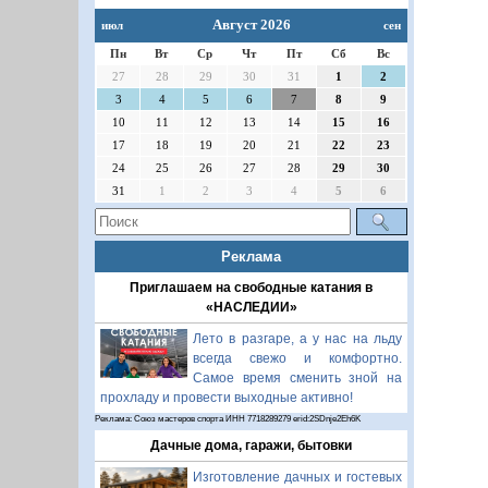
Август 2026
июл
сен
Пн
Вт
Ср
Чт
Пт
Сб
Вс
27
28
29
30
31
1
2
3
4
5
6
7
8
9
10
11
12
13
14
15
16
17
18
19
20
21
22
23
24
25
26
27
28
29
30
31
1
2
3
4
5
6
Реклама
Приглашаем на свободные катания в
«НАСЛЕДИИ»
Лето в разгаре, а у нас на льду
всегда свежо и комфортно.
Самое время сменить зной на
прохладу и провести выходные активно!
Реклама: Союз мастеров спорта ИНН 7718289279 erid:2SDnje2Eh6K
Дачные дома, гаражи, бытовки
Изготовление дачных и гостевых