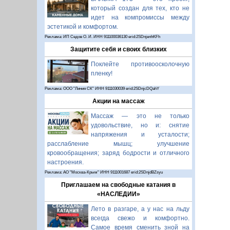
который создан для тех, кто не
идет на компромиссы между
эстетикой и комфортом.
Реклама: ИП Седов О. И. ИНН 911100036130 erid:2SDnjenhKFh
Защитите себя и своих близких
Поклейте противоосколочную
пленку!
Реклама: ООО "Линия СК" ИНН 9111030039 erid:2SDnjcDQahY
Акции на массаж
Массаж — это не только
удовольствие, но и: снятие
напряжения и усталости;
расслабление мышц; улучшение
кровообращения; заряд бодрости и отличного
настроения.
Реклама: АО "Москва-Крым" ИНН 9111001687 erid:2SDnjdBZsyu
Приглашаем на свободные катания в
«НАСЛЕДИИ»
Лето в разгаре, а у нас на льду
всегда свежо и комфортно.
Самое время сменить зной на