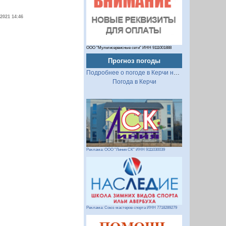
.2021 14:46
ООО "Мультисервисные сети" ИНН 9111001888
Прогноз погоды
Подробнее о погоде в Керчи на 2 недели
Погода в Керчи
Реклама: ООО "Линия СК" ИНН 9111030039
Реклама: Союз мастеров спорта ИНН 7718289279