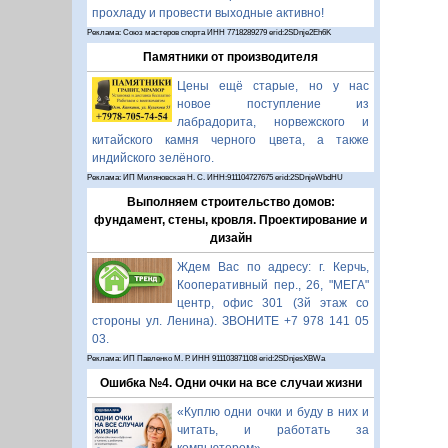
прохладу и провести выходные активно!
Реклама: Союз мастеров спорта ИНН 7718289279 erid:2SDnje2Eh6K
Памятники от производителя
Цены ещё старые, но у нас
новое поступление из
лабрадорита, норвежского и
китайского камня черного цвета, а также
индийского зелёного.
Реклама: ИП Миляновская Н. С. ИНН:911104727675 erid:2SDnjeWbdHU
Выполняем строительство домов:
фундамент, стены, кровля. Проектирование и
дизайн
Ждем Вас по адресу: г. Керчь,
Кооперативный пер., 26, "МЕГА"
центр, офис 301 (3й этаж со
стороны ул. Ленина). ЗВОНИТЕ +7 978 141 05
03.
Реклама: ИП Павленко М. Р. ИНН 911103871108 erid:2SDnjesXBWa
Ошибка №4. Одни очки на все случаи жизни
«Куплю одни очки и буду в них и
читать, и работать за
компьютером».