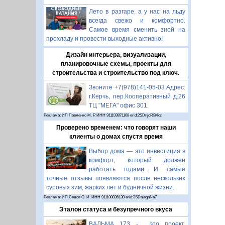
Лето в разгаре, а у нас на льду
всегда свежо и комфортно.
Самое время сменить зной на
прохладу и провести выходные активно!
Дизайн интерьера, визуализации,
планировочные схемы, проекты для
строительства и строительство под ключ.
Звоните +7(978)141-05-03 Адрес:
г.Керчь, пер.Кооперативный д.26
ТЦ "МЕГА" офис 301.
Реклама: ИП Павленко М. Р. ИНН 911103871108 erid:2SDnjcRB4xz
Проверено временем: что говорят наши
клиенты о домах спустя время
Выбор дома — это инвестиция в
комфорт, который должен
работать годами. И самые
точные отзывы появляются после нескольких
суровых зим, жарких лет и будничной жизни.
Реклама: ИП Седов О. И. ИНН 911100036130 erid:2SDnjegnNa7
Эталон статуса и безупречного вкуса
ВАЛЬМА 173 - это проект,