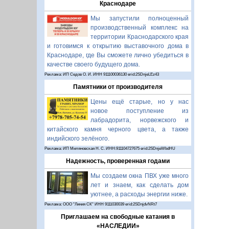
Краснодаре
Мы запустили полноценный
производственный комплекс на
территории Краснодарского края
и готовимся к открытию выставочного дома в
Краснодаре, где Вы сможете лично убедиться в
качестве своего будущего дома.
Реклама: ИП Седов О. И. ИНН 911100036130 erid:2SDnjeLEz43
Памятники от производителя
Цены ещё старые, но у нас
новое поступление из
лабрадорита, норвежского и
китайского камня черного цвета, а также
индийского зелёного.
Реклама: ИП Миляновская Н. С. ИНН:911104727675 erid:2SDnjeWbdHU
Надежность, проверенная годами
Мы создаем окна ПВХ уже много
лет и знаем, как сделать дом
уютнее, а расходы энергии ниже.
Реклама: ООО "Линия СК" ИНН 9111030039 erid:2SDnjdvNRt7
Приглашаем на свободные катания в
«НАСЛЕДИИ»