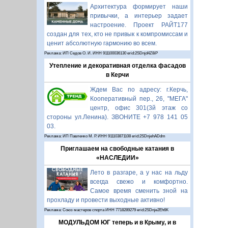
Архитектура формирует наши
привычки, а интерьер задает
настроение. Проект РАЙТ177
создан для тех, кто не привык к компромиссам и
ценит абсолютную гармонию во всем.
Реклама: ИП Седов О. И. ИНН 911100036130 erid:2SDnjd4Z8iP
Утепление и декоративная отделка фасадов
в Керчи
Ждем Вас по адресу: г.Керчь,
Кооперативный пер., 26, "МЕГА"
центр, офис 301(3й этаж со
стороны ул.Ленина). ЗВОНИТЕ +7 978 141 05
03.
Реклама: ИП Павленко М. Р. ИНН 911103871108 erid:2SDnjehADdm
Приглашаем на свободные катания в
«НАСЛЕДИИ»
Лето в разгаре, а у нас на льду
всегда свежо и комфортно.
Самое время сменить зной на
прохладу и провести выходные активно!
Реклама: Союз мастеров спорта ИНН 7718289279 erid:2SDnje2Eh6K
МОДУЛЬДОМ ЮГ теперь и в Крыму, и в