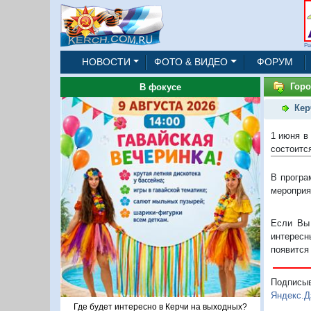
Ре
НОВОСТИ
ФОТО & ВИДЕО
ФОРУМ
Горо
В фокусе
Кер
1 июня в
состоитс
В програ
мероприя
Если Вы 
интересн
появится
Подписы
Яндекс.Д
Где будет интересно в Керчи на выходных?