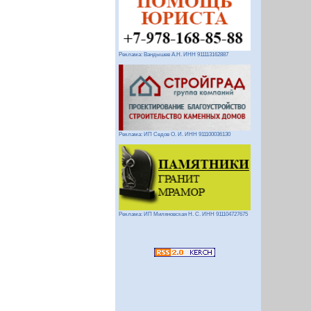
Реклама: Вандышев А.Н. ИНН 911113162887
Реклама: ИП Седов О. И. ИНН 911100036130
Реклама: ИП Миляновская Н. С. ИНН 911104727675