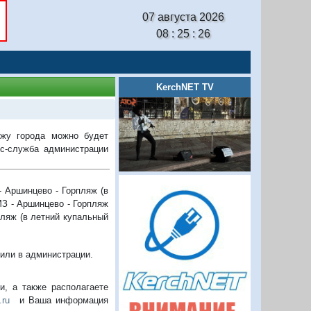
07 августа 2026
08 : 25 : 26
KerchNET TV
яжу города можно будет
с-служба администрации
 Аршинцево - Горпляж (в
З - Аршинцево - Горпляж
пляж (в летний купальный
или в администрации.
, а также располагаете
.ru
и Ваша информация