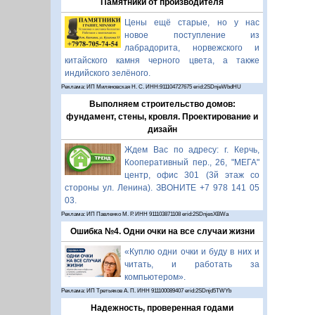
Памятники от производителя
Цены ещё старые, но у нас
новое поступление из
лабрадорита, норвежского и
китайского камня черного цвета, а также
индийского зелёного.
Реклама: ИП Миляновская Н. С. ИНН:911104727675 erid:2SDnjeWbdHU
Выполняем строительство домов:
фундамент, стены, кровля. Проектирование и
дизайн
Ждем Вас по адресу: г. Керчь,
Кооперативный пер., 26, "МЕГА"
центр, офис 301 (3й этаж со
стороны ул. Ленина). ЗВОНИТЕ +7 978 141 05
03.
Реклама: ИП Павленко М. Р. ИНН 911103871108 erid:2SDnjesXBWa
Ошибка №4. Одни очки на все случаи жизни
«Куплю одни очки и буду в них и
читать, и работать за
компьютером».
Реклама: ИП Третьяков А. П. ИНН 911100089407 erid:2SDnjd5TWYb
Надежность, проверенная годами