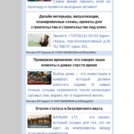
Самое время сменить зной на
прохладу и провести выходные активно!
Дизайн интерьера, визуализации,
планировочные схемы, проекты для
строительства и строительство под ключ.
Звоните +7(978)141-05-03 Адрес:
г.Керчь, пер.Кооперативный д.26
ТЦ "МЕГА" офис 301.
Реклама: ИП Павленко М. Р. ИНН 911103871108 erid:2SDnjcRB4xz
Проверено временем: что говорят наши
клиенты о домах спустя время
Выбор дома — это инвестиция в
комфорт, который должен
работать годами. И самые
точные отзывы появляются после нескольких
суровых зим, жарких лет и будничной жизни.
Реклама: ИП Седов О. И. ИНН 911100036130 erid:2SDnjegnNa7
Эталон статуса и безупречного вкуса
ВАЛЬМА 173 - это проект,
который создан для тех, кто не
идет на компромиссы между
эстетикой и комфортом.