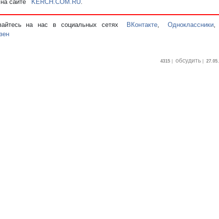
 на сайте
KERCH.COM.RU
.
вайтесь на нас в социальных сетях
ВКонтакте
,
Одноклассники
зен
обсудить
4315
|
|
27.05