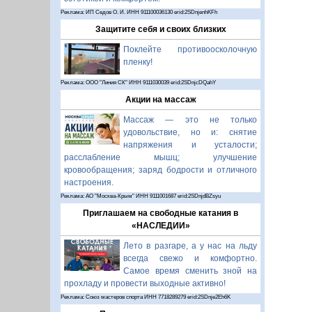
Реклама: ИП Седов О. И. ИНН 911100036130 erid:2SDnjenhKFh
Защитите себя и своих близких
Поклейте противоосколочную
пленку!
Реклама: ООО "Линия СК" ИНН 9111030039 erid:2SDnjcDQahY
Акции на массаж
Массаж — это не только
удовольствие, но и: снятие
напряжения и усталости;
расслабление мышц; улучшение
кровообращения; заряд бодрости и отличного
настроения.
Реклама: АО "Москва-Крым" ИНН 9111001687 erid:2SDnjdBZsyu
Приглашаем на свободные катания в
«НАСЛЕДИИ»
Лето в разгаре, а у нас на льду
всегда свежо и комфортно.
Самое время сменить зной на
прохладу и провести выходные активно!
Реклама: Союз мастеров спорта ИНН 7718289279 erid:2SDnje2Eh6K