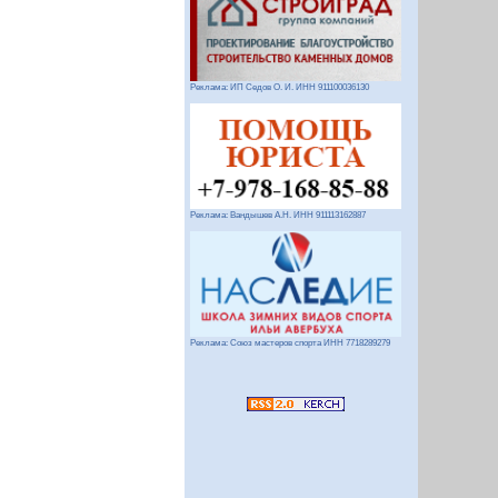
Реклама: ИП Седов О. И. ИНН 911100036130
Реклама: Вандышев А.Н. ИНН 911113162887
Реклама: Союз мастеров спорта ИНН 7718289279