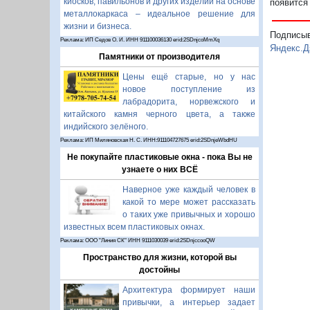
киосков, павильонов и других изделий на основе
появится
металлокаркаса – идеальное решение для
жизни и бизнеса.
Подписы
Реклама: ИП Седов О. И. ИНН 911100036130 erid:2SDnjcoMmXq
Яндекс.Д
Памятники от производителя
Цены ещё старые, но у нас
новое поступление из
лабрадорита, норвежского и
китайского камня черного цвета, а также
индийского зелёного.
Реклама: ИП Миляновская Н. С. ИНН:911104727675 erid:2SDnjeWbdHU
Не покупайте пластиковые окна - пока Вы не
узнаете о них ВСЁ
Наверное уже каждый человек в
какой то мере может рассказать
о таких уже привычных и хорошо
известных всем пластиковых окнах.
Реклама: ООО "Линия СК" ИНН 9111030039 erid:2SDnjccooQW
Пространство для жизни, которой вы
достойны
Архитектура формирует наши
привычки, а интерьер задает