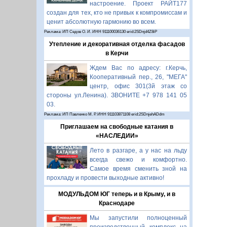
настроение. Проект РАЙТ177
создан для тех, кто не привык к компромиссам и
ценит абсолютную гармонию во всем.
Реклама: ИП Седов О. И. ИНН 911100036130 erid:2SDnjd4Z8iP
Утепление и декоративная отделка фасадов
в Керчи
Ждем Вас по адресу: г.Керчь,
Кооперативный пер., 26, "МЕГА"
центр, офис 301(3й этаж со
стороны ул.Ленина). ЗВОНИТЕ +7 978 141 05
03.
Реклама: ИП Павленко М. Р. ИНН 911103871108 erid:2SDnjehADdm
Приглашаем на свободные катания в
«НАСЛЕДИИ»
Лето в разгаре, а у нас на льду
всегда свежо и комфортно.
Самое время сменить зной на
прохладу и провести выходные активно!
МОДУЛЬДОМ ЮГ теперь и в Крыму, и в
Краснодаре
Мы запустили полноценный