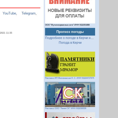
,
YouTube
,
Telegram
,
ООО "Мультисервисные сети" ИНН 9111001888
Прогноз погоды
.2021 11:35
Подробнее о погоде в Керчи на 2 недели
Погода в Керчи
Реклама: ИП Миляновская Н. С. ИНН 911104727675
Реклама: ООО "Линия СК" ИНН 9111030039