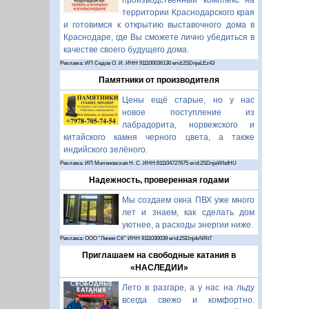
производственный комплекс на
территории Краснодарского края
и готовимся к открытию выставочного дома в
Краснодаре, где Вы сможете лично убедиться в
качестве своего будущего дома.
Реклама: ИП Седов О. И. ИНН 911100036130 erid:2SDnjeLEz43
Памятники от производителя
Цены ещё старые, но у нас
новое поступление из
лабрадорита, норвежского и
китайского камня черного цвета, а также
индийского зелёного.
Реклама: ИП Миляновская Н. С. ИНН:911104727675 erid:2SDnjeWbdHU
Надежность, проверенная годами
Мы создаем окна ПВХ уже много
лет и знаем, как сделать дом
уютнее, а расходы энергии ниже.
Реклама: ООО "Линия СК" ИНН 9111030039 erid:2SDnjdvNRt7
Приглашаем на свободные катания в
«НАСЛЕДИИ»
Лето в разгаре, а у нас на льду
всегда свежо и комфортно.