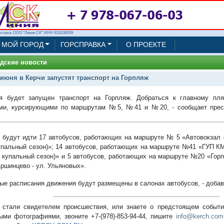
клама: ООО "Линия СК" ИНН 9111030039
МОЙ ГОРОД
ГОРСПРАВКА
О ПРОЕКТЕ
дские новости
 июня в Керчи запустят транспорт на Горпляж
я будет запущен транспорт на Горпляж. Добраться к главному пл
ами, курсирующими по маршрутам №5, №41 и №20, - сообщает прес
 будут идти 17 автобусов,
работающих на маршруте № 5 «Автовокзал -
упальный сезон)»;
14 автобусов, работающих на маршруте №41
«ГУП КМ
й купальный сезон)» и 5 автобусов, работающих на маршруте №20
«Гор
Аршинцево - ул. Ульяновых».
ые расписания движения будут размещены в салонах автобусов, - добав
стали свидетелем происшествия, или знаете о предстоящем событии
ыми фотографиями, звоните +7-(978)-853-94-44,
пишите
info@kerch.com