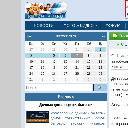
Ре
НОВОСТИ
ФОТО & ВИДЕО
ФОРУМ
Горо
Август 2026
июл
сен
Пн
Вт
Ср
Чт
Пт
Сб
Вс
С 1
27
28
29
30
31
1
2
С 1 июн
3
4
5
6
7
8
9
автобус
10
11
12
13
14
15
16
Керчи.
17
18
19
20
21
22
23
24
25
26
27
28
29
30
До пляжа
31
1
2
3
4
5
6
летний к
(в летни
сезон) - 
Реклама
Актуальн
Дачные дома, гаражи, бытовки
Изготовление дачных и гостевых
Если Вы 
домов, хозяйственных блоков,
интересн
бытовок, гаражей, навесов,