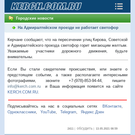
Городские новости
На Адмиралтейском проезде не работает светофор
Керчане сообщают, что на пересечении улиц Кирова, Советской
и Адмиралтейского проезда светофор горит мигающим желтым.
Уважаемые участники дорожного движения, будьте
внимательны.
Если Вы стали свидетелем происшествия, или знаете о
предстоящем событии, а также располагаете интересными
фотографиями, звоните +7-(978)-853-94-44,
пишите
info@kerch.com.ru
и Ваша информация появится на сайте
KERCH.COM.RU
.
Подписывайтесь на нас в социальных сетях
ВКонтакте
,
Одноклассники
,
YouTube
,
Telegram
,
Яндекс.Дзен
обсудить
2411
|
|
13.05.2021 08:59