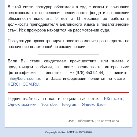
В этой связи прокурор обратился в суд с иском о признании
незаконным такого решения пенсионного фонда и возложении
обязанности включить 9 лет и 11 месяцев ее работы в
должности преподавателя английского языка в педагогический
стаж. Иск прокурора находится на рассмотрении суда.
Прокуратура проконтролирует восстановление прав педагога на
назначение положенной по закону пенсии.
Если Вы стали свидетелем происшествия, или знаете о
предстоящем событии, а также располагаете интересными
фотографиями, звоните +7-(978)-853-94-44,
пишите
info@kerch.com.ru
и Ваша информация появится на сайте
KERCH.COM.RU
.
Подписывайтесь на нас в социальных сетях
ВКонтакте
,
Одноклассники
,
YouTube
,
Telegram
,
Яндекс.Дзен
обсудить
4561
|
|
13.05.2021 08:52
Copyright © KerchNET ® 2003-2026