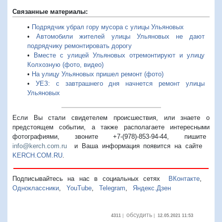
Связанные материалы:
•
Подрядчик убрал гору мусора с улицы Ульяновых
•
Автомобили жителей улицы Ульяновых не дают
подрядчику ремонтировать дорогу
•
Вместе с улицей Ульяновых отремонтируют и улицу
Колхозную (фото, видео)
•
На улицу Ульяновых пришел ремонт (фото)
•
УЕЗ: с завтрашнего дня начнется ремонт улицы
Ульяновых
Если Вы стали свидетелем происшествия, или знаете о
предстоящем событии, а также располагаете интересными
фотографиями, звоните +7-(978)-853-94-44,
пишите
info@kerch.com.ru
и Ваша информация появится на сайте
KERCH.COM.RU
.
Подписывайтесь на нас в социальных сетях
ВКонтакте
,
Одноклассники
,
YouTube
,
Telegram
,
Яндекс.Дзен
обсудить
4311
|
|
12.05.2021 11:53