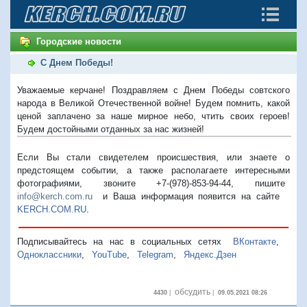
Городские новости
С Днем Победы!
Уважаемые керчане! Поздравляем с Днем Победы совтского
народа в Великой Отечественной войне! Будем помнить, какой
ценой заплачено за наше мирное небо, чтить своих героев!
Будем достойными отданных за нас жизней!
Если Вы стали свидетелем происшествия, или знаете о
предстоящем событии, а также располагаете интересными
фотографиями, звоните +7-(978)-853-94-44,
пишите
info@kerch.com.ru
и Ваша информация появится на сайте
KERCH.COM.RU
.
Подписывайтесь на нас в социальных сетях
ВКонтакте
,
Одноклассники
,
YouTube
,
Telegram
,
Яндекс.Дзен
обсудить
4430
|
|
09.05.2021 08:26