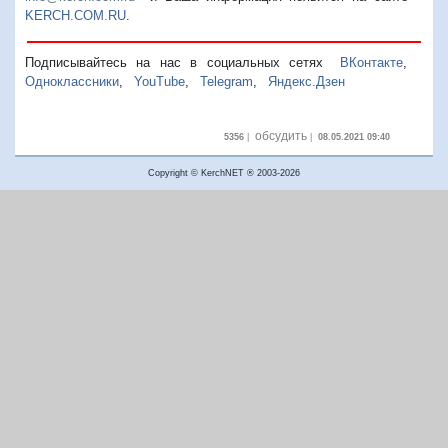
KERCH.COM.RU
.
Подписывайтесь на нас в социальных сетях
ВКонтакте
,
Одноклассники
,
YouTube
,
Telegram
,
Яндекс.Дзен
обсудить
5356
|
|
08.05.2021 09:40
Copyright © KerchNET ® 2003-2026