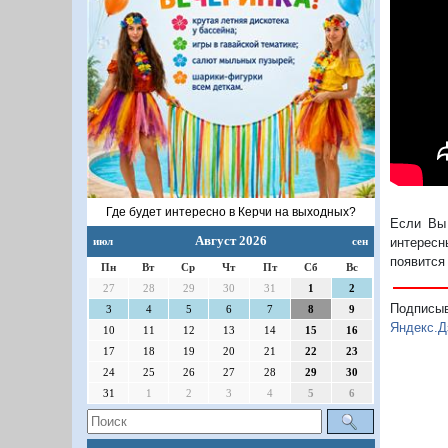
Где будет интересно в Керчи на выходных?
Если Вы 
Август 2026
июл
сен
интересн
появится
Пн
Вт
Ср
Чт
Пт
Сб
Вс
27
28
29
30
31
1
2
Подписы
3
4
5
6
7
8
9
Яндекс.Д
10
11
12
13
14
15
16
17
18
19
20
21
22
23
24
25
26
27
28
29
30
31
1
2
3
4
5
6