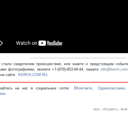
стали свидетелем происшествия, или знаете о предстоящем событии
ыми фотографиями, звоните +7-(978)-853-94-44,
пишите
info@kerch.com
 на сайте
KERCH.COM.RU
.
вайтесь на нас в социальных сетях
ВКонтакте
,
Одноклассники
зен
обсудить
8131
|
|
05.05