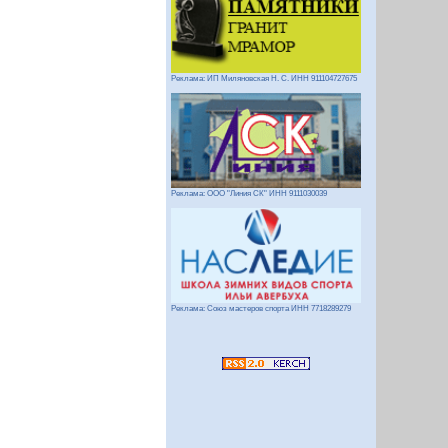
Реклама: ИП Миляновская Н. С. ИНН 911104727675
Реклама: ООО "Линия СК" ИНН 9111030039
Реклама: Союз мастеров спорта ИНН 7718289279