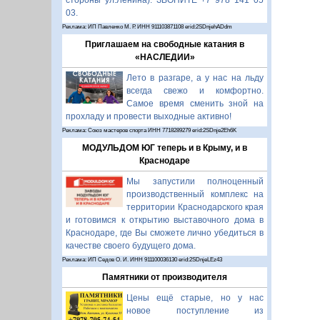
стороны ул.Ленина). ЗВОНИТЕ +7 978 141 05
03.
Реклама: ИП Павленко М. Р. ИНН 911103871108 erid:2SDnjehADdm
Приглашаем на свободные катания в
«НАСЛЕДИИ»
Лето в разгаре, а у нас на льду
всегда свежо и комфортно.
Самое время сменить зной на
прохладу и провести выходные активно!
Реклама: Союз мастеров спорта ИНН 7718289279 erid:2SDnje2Eh6K
МОДУЛЬДОМ ЮГ теперь и в Крыму, и в
Краснодаре
Мы запустили полноценный
производственный комплекс на
территории Краснодарского края
и готовимся к открытию выставочного дома в
Краснодаре, где Вы сможете лично убедиться в
качестве своего будущего дома.
Реклама: ИП Седов О. И. ИНН 911100036130 erid:2SDnjeLEz43
Памятники от производителя
Цены ещё старые, но у нас
новое поступление из