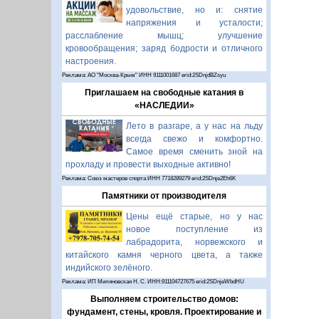
удовольствие, но и: снятие
напряжения и усталости;
расслабление мышц; улучшение
кровообращения; заряд бодрости и отличного
настроения.
Реклама: АО "Москва-Крым" ИНН 9111001687 erid:2SDnjdBZsyu
Приглашаем на свободные катания в
«НАСЛЕДИИ»
Лето в разгаре, а у нас на льду
всегда свежо и комфортно.
Самое время сменить зной на
прохладу и провести выходные активно!
Реклама: Союз мастеров спорта ИНН 7718289279 erid:2SDnje2Eh6K
Памятники от производителя
Цены ещё старые, но у нас
новое поступление из
лабрадорита, норвежского и
китайского камня черного цвета, а также
индийского зелёного.
Реклама: ИП Миляновская Н. С. ИНН:911104727675 erid:2SDnjeWbdHU
Выполняем строительство домов:
фундамент, стены, кровля. Проектирование и