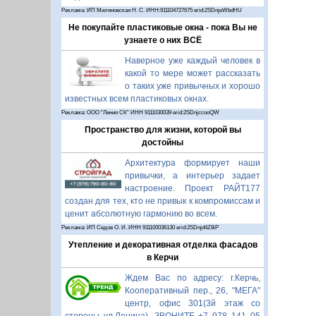
Реклама: ИП Миляновская Н. С. ИНН:911104727675 erid:2SDnjeWbdHU
Не покупайте пластиковые окна - пока Вы не
узнаете о них ВСЁ
Наверное уже каждый человек в
какой то мере может рассказать
о таких уже привычных и хорошо
известных всем пластиковых окнах.
Реклама: ООО "Линия СК" ИНН 9111030039 erid:2SDnjccooQW
Пространство для жизни, которой вы
достойны
Архитектура формирует наши
привычки, а интерьер задает
настроение. Проект РАЙТ177
создан для тех, кто не привык к компромиссам и
ценит абсолютную гармонию во всем.
Реклама: ИП Седов О. И. ИНН 911100036130 erid:2SDnjd4Z8iP
Утепление и декоративная отделка фасадов
в Керчи
Ждем Вас по адресу: г.Керчь,
Кооперативный пер., 26, "МЕГА"
центр, офис 301(3й этаж со