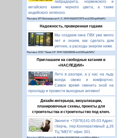
лабрадорита, норвежского и
китайского камня черного цвета, а также
индийского зелёного.
Реклама: ИП Миляновская Н. С. ИНН:911104727675 erid:2SDnjeWbdHU
Надежность, проверенная годами
Мы создаем окна ПВХ уже много
лет и знаем, как сделать дом
уютнее, а расходы энергии ниже.
Реклама: ООО "Линия СК" ИНН 9111030039 erid:2SDnjdvNRt7
Приглашаем на свободные катания в
«НАСЛЕДИИ»
Лето в разгаре, а у нас на льду
всегда свежо и комфортно.
Самое время сменить зной на
прохладу и провести выходные активно!
Дизайн интерьера, визуализации,
планировочные схемы, проекты для
строительства и строительство под ключ.
Звоните +7(978)141-05-03 Адрес:
г.Керчь, пер.Кооперативный д.26
ТЦ "МЕГА" офис 301.
Реклама: ИП Павленко М. Р. ИНН 911103871108 erid:2SDnjcRB4xz