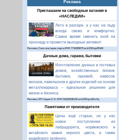
Реклама
Приглашаем на свободные катания в
«НАСЛЕДИИ»
Лето в разгаре, а у нас на льду
всегда свежо и комфортно.
Самое время сменить зной на
прохладу и провести выходные активно!
Реклама: Союз мастеров спорта ИНН 7718289279 erid:2SDnje2Eh6K
Дачные дома, гаражи, бытовки
Изготовление дачных и гостевых
домов, хозяйственных блоков,
бытовок, гаражей, навесов,
киосков, павильонов и других изделий на основе
металлокаркаса – идеальное решение для
жизни и бизнеса.
Реклама: ИП Седов О. И. ИНН 911100036130 erid:2SDnjcoMmXq
Памятники от производителя
Цены ещё старые, но у нас
новое поступление из
лабрадорита, норвежского и
китайского камня черного цвета, а также
индийского зелёного.