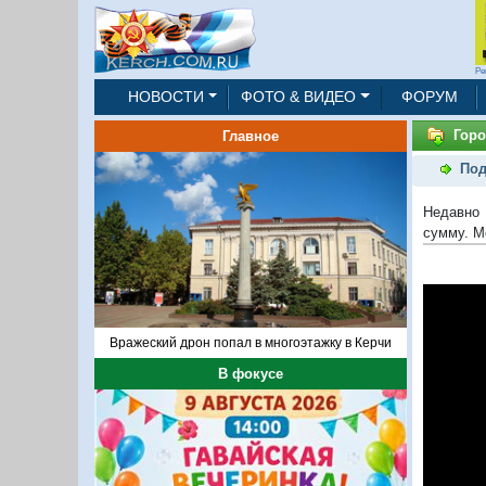
Ре
НОВОСТИ
ФОТО & ВИДЕО
ФОРУМ
Горо
Главное
Под
Недавно 
сумму. М
Вражеский дрон попал в многоэтажку в Керчи
В фокусе