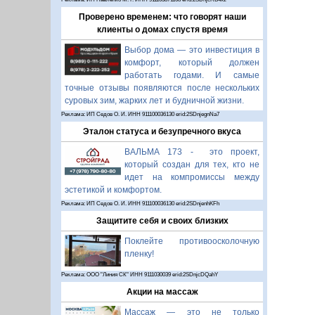
Проверено временем: что говорят наши
клиенты о домах спустя время
Выбор дома — это инвестиция в
комфорт, который должен
работать годами. И самые
точные отзывы появляются после нескольких
суровых зим, жарких лет и будничной жизни.
Реклама: ИП Седов О. И. ИНН 911100036130 erid:2SDnjegnNa7
Эталон статуса и безупречного вкуса
ВАЛЬМА 173 - это проект,
который создан для тех, кто не
идет на компромиссы между
эстетикой и комфортом.
Реклама: ИП Седов О. И. ИНН 911100036130 erid:2SDnjenhKFh
Защитите себя и своих близких
Поклейте противоосколочную
пленку!
Реклама: ООО "Линия СК" ИНН 9111030039 erid:2SDnjcDQahY
Акции на массаж
Массаж — это не только