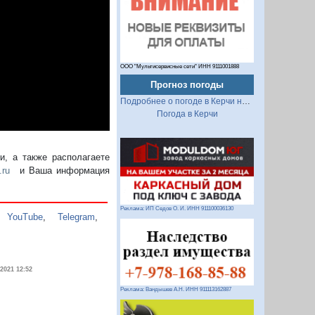
ООО "Мультисервисные сети" ИНН 9111001888
Прогноз погоды
Подробнее о погоде в Керчи на 2 недели
Погода в Керчи
, а также располагаете
.ru
и Ваша информация
Реклама: ИП Седов О. И. ИНН 911100036130
,
YouTube
,
Telegram
,
.2021 12:52
Реклама: Вандышев А.Н. ИНН 911113162887