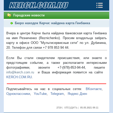
Городские новости
Бюро находок Керчи: найдена карта Генбанка
Вчера в центре Керчи была найдена банковская карта Генбанка
на имя Резниченко (Reznichenko). Просим владельца забрать
карту в офисе ООО "Мультисервисные сети" по ул. Дубинина,
20. Телефон для связи +7 978 853 94 44.
Если Вы стали свидетелем происшествия, или знаете о
предстоящем событии, а также располагаете интересными
фотографиями, звоните +7-(978)-853-94-44,
пишите
info@kerch.com.ru
и Ваша информация появится на сайте
KERCH.COM.RU
.
Подписывайтесь на нас в социальных сетях
ВКонтакте
,
Одноклассники
,
YouTube
,
Telegram
,
Яндекс.Дзен
обсудить
2719
|
|
05.05.2021 09:11