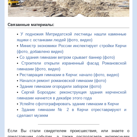
Связанные материалы:
•
У подножия Митридатской лестницы нашли каменные
ящики с останками людей (фото, видео)
•
Министр экономики России инспектирует стройки Керчи
(фото, добавлено видео)
•
Со здания гимназии ветром срывает баннер (фото)
•
Строители открыли израненный фасад Романовской
гимназии (фото, видео)
•
Реставрация гимназии в Керчи: начало (фото, видео)
•
Начался ремонт романовской гимназии (фото)
•
Здание гимназии огородили забором (фото)
•
Сергей Бороздин: реконструкция здания керченской
гимназии начнется в декабре этого года
•
Успейте сфотографировать здание гимназии в Керчи
•
Здание гимназии № 2 в Керчи отреставрируют и
сделают музеем
Если Вы стали свидетелем происшествия, или знаете о
предстоящем событии, а также располагаете интересными