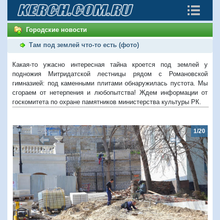
Городские новости
Там под землей что-то есть (фото)
Какая-то ужасно интересная тайна кроется под землей у
подножия Митридатской лестницы рядом с Романовской
гимназией: под каменными плитами обнаружилась пустота. Мы
сгораем от нетерпения и любопытства! Ждем информации от
госкомитета по охране памятников министерства культуры РК.
1/20
Предыдущий
Следую