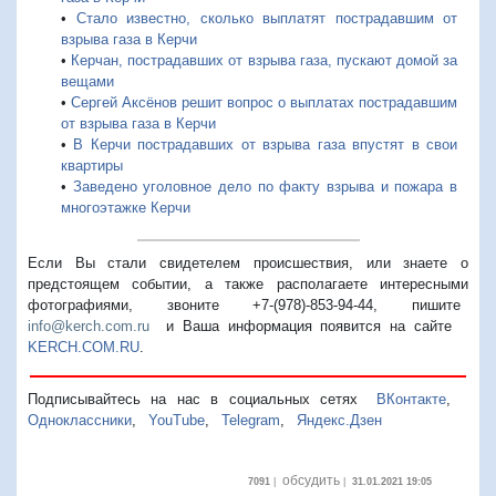
•
Стало известно, сколько выплатят пострадавшим от
взрыва газа в Керчи
•
Керчан, пострадавших от взрыва газа, пускают домой за
вещами
•
Сергей Аксёнов решит вопрос о выплатах пострадавшим
от взрыва газа в Керчи
•
В Керчи пострадавших от взрыва газа впустят в свои
квартиры
•
Заведено уголовное дело по факту взрыва и пожара в
многоэтажке Керчи
Если Вы стали свидетелем происшествия, или знаете о
предстоящем событии, а также располагаете интересными
фотографиями, звоните +7-(978)-853-94-44,
пишите
info@kerch.com.ru
и Ваша информация появится на сайте
KERCH.COM.RU
.
Подписывайтесь на нас в социальных сетях
ВКонтакте
,
Одноклассники
,
YouTube
,
Telegram
,
Яндекс.Дзен
обсудить
7091
|
|
31.01.2021 19:05