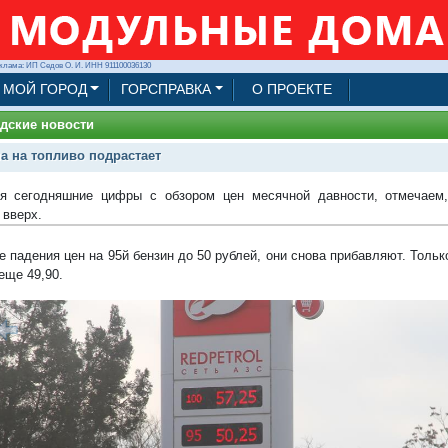
клама: ИП Седов О. И. ИНН 911100036130
МОЙ ГОРОД
ГОРСПРАВКА
О ПРОЕКТЕ
дские новости
а на топливо подрастает
я сегодняшние цифры с обзором цен месячной давности, отмечаем,
 вверх.
ле падения цен на 95й бензин до 50 рублей, они снова прибавляют. Толь
 еще 49,90.
1/7