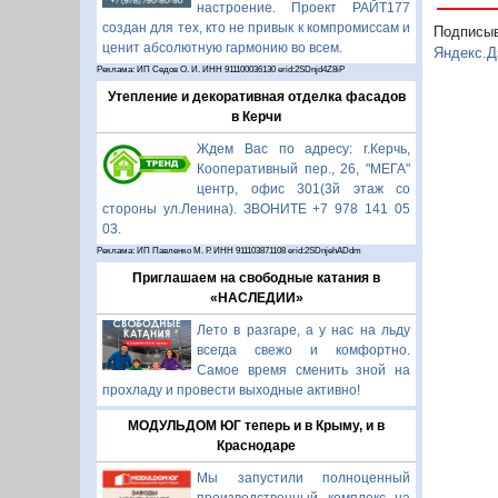
настроение. Проект РАЙТ177
создан для тех, кто не привык к компромиссам и
Подписы
ценит абсолютную гармонию во всем.
Яндекс.Д
Реклама: ИП Седов О. И. ИНН 911100036130 erid:2SDnjd4Z8iP
Утепление и декоративная отделка фасадов
в Керчи
Ждем Вас по адресу: г.Керчь,
Кооперативный пер., 26, "МЕГА"
центр, офис 301(3й этаж со
стороны ул.Ленина). ЗВОНИТЕ +7 978 141 05
03.
Реклама: ИП Павленко М. Р. ИНН 911103871108 erid:2SDnjehADdm
Приглашаем на свободные катания в
«НАСЛЕДИИ»
Лето в разгаре, а у нас на льду
всегда свежо и комфортно.
Самое время сменить зной на
прохладу и провести выходные активно!
МОДУЛЬДОМ ЮГ теперь и в Крыму, и в
Краснодаре
Мы запустили полноценный