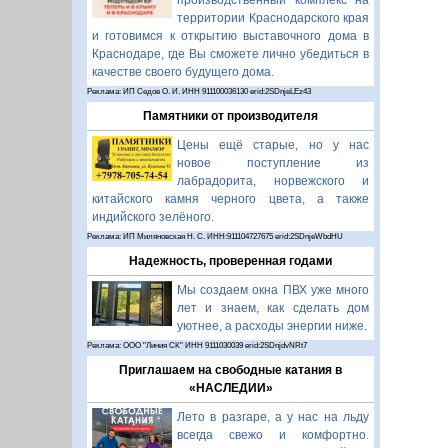
производственный комплекс на
территории Краснодарского края
и готовимся к открытию выставочного дома в
Краснодаре, где Вы сможете лично убедиться в
качестве своего будущего дома.
Реклама: ИП Седов О. И. ИНН 911100036130 erid:2SDnjeLEz43
Памятники от производителя
Цены ещё старые, но у нас
новое поступление из
лабрадорита, норвежского и
китайского камня черного цвета, а также
индийского зелёного.
Реклама: ИП Миляновская Н. С. ИНН:911104727675 erid:2SDnjeWbdHU
Надежность, проверенная годами
Мы создаем окна ПВХ уже много
лет и знаем, как сделать дом
уютнее, а расходы энергии ниже.
Реклама: ООО "Линия СК" ИНН 9111030039 erid:2SDnjdvNRt7
Приглашаем на свободные катания в
«НАСЛЕДИИ»
Лето в разгаре, а у нас на льду
всегда свежо и комфортно.