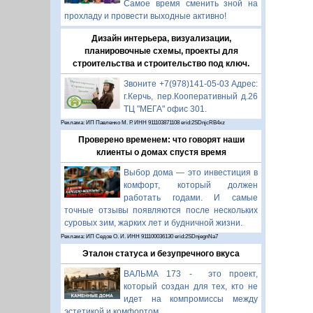
Самое время сменить зной на
прохладу и провести выходные активно!
Дизайн интерьера, визуализации,
планировочные схемы, проекты для
строительства и строительство под ключ.
Звоните +7(978)141-05-03 Адрес:
г.Керчь, пер.Кооперативный д.26
ТЦ "МЕГА" офис 301.
Реклама: ИП Павленко М. Р. ИНН 911103871108 erid:2SDnjcRB4xz
Проверено временем: что говорят наши
клиенты о домах спустя время
Выбор дома — это инвестиция в
комфорт, который должен
работать годами. И самые
точные отзывы появляются после нескольких
суровых зим, жарких лет и будничной жизни.
Реклама: ИП Седов О. И. ИНН 911100036130 erid:2SDnjegnNa7
Эталон статуса и безупречного вкуса
ВАЛЬМА 173 - это проект,
который создан для тех, кто не
идет на компромиссы между
эстетикой и комфортом.