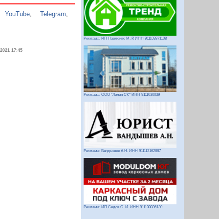
,
YouTube
,
Telegram
,
Реклама: ИП Павленко М. Р. ИНН 911103871108
.2021 17:45
Реклама: ООО "Линия СК" ИНН 9111030039
Реклама: Вандышев А.Н. ИНН 911113162887
Реклама: ИП Седов О. И. ИНН 911100036130