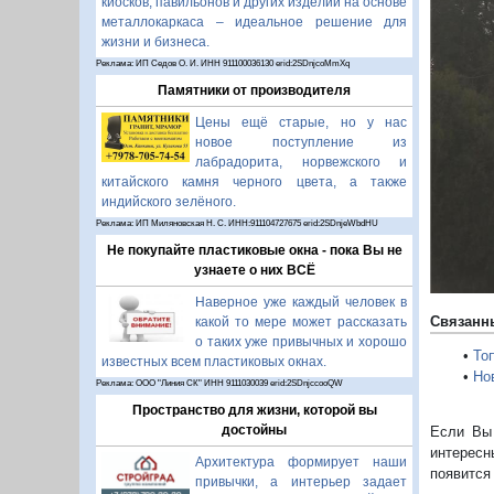
киосков, павильонов и других изделий на основе
металлокаркаса – идеальное решение для
жизни и бизнеса.
Реклама: ИП Седов О. И. ИНН 911100036130 erid:2SDnjcoMmXq
П
Памятники от производителя
Цены ещё старые, но у нас
новое поступление из
лабрадорита, норвежского и
китайского камня черного цвета, а также
индийского зелёного.
Реклама: ИП Миляновская Н. С. ИНН:911104727675 erid:2SDnjeWbdHU
Не покупайте пластиковые окна - пока Вы не
узнаете о них ВСЁ
Наверное уже каждый человек в
Связанн
какой то мере может рассказать
о таких уже привычных и хорошо
•
То
известных всем пластиковых окнах.
•
Но
Реклама: ООО "Линия СК" ИНН 9111030039 erid:2SDnjccooQW
Пространство для жизни, которой вы
достойны
Если Вы 
интересн
Архитектура формирует наши
появится
привычки, а интерьер задает