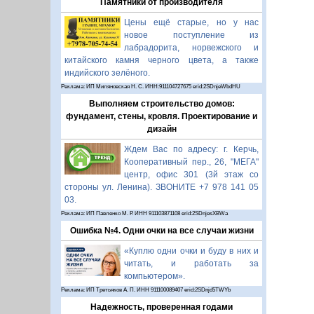
Памятники от производителя
Цены ещё старые, но у нас
новое поступление из
лабрадорита, норвежского и
китайского камня черного цвета, а также
индийского зелёного.
Реклама: ИП Миляновская Н. С. ИНН:911104727675 erid:2SDnjeWbdHU
Выполняем строительство домов:
фундамент, стены, кровля. Проектирование и
дизайн
Ждем Вас по адресу: г. Керчь,
Кооперативный пер., 26, "МЕГА"
центр, офис 301 (3й этаж со
стороны ул. Ленина). ЗВОНИТЕ +7 978 141 05
03.
Реклама: ИП Павленко М. Р. ИНН 911103871108 erid:2SDnjesXBWa
Ошибка №4. Одни очки на все случаи жизни
«Куплю одни очки и буду в них и
читать, и работать за
компьютером».
Реклама: ИП Третьяков А. П. ИНН 911100089407 erid:2SDnjd5TWYb
Надежность, проверенная годами