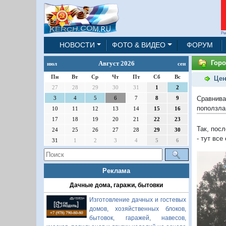
Ре
НОВОСТИ
ФОТО & ВИДЕО
ФОРУМ
Горо
Август 2026
июл
сен
Пн
Вт
Ср
Чт
Пт
Сб
Вс
Цен
27
28
29
30
31
1
2
Сравнива
3
4
5
6
7
8
9
поползла
10
11
12
13
14
15
16
17
18
19
20
21
22
23
Так, пос
24
25
26
27
28
29
30
- тут все
31
1
2
3
4
5
6
Реклама
Дачные дома, гаражи, бытовки
Изготовление дачных и гостевых
домов, хозяйственных блоков,
бытовок, гаражей, навесов,