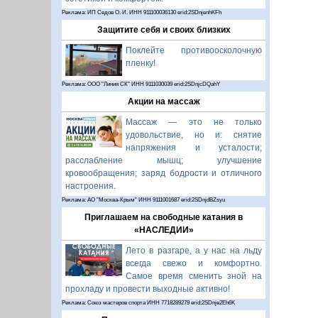
Реклама: ИП Седов О. И. ИНН 911100036130 erid:2SDnjenhKFh
Защитите себя и своих близких
Поклейте противоосколочную
пленку!
Реклама: ООО "Линия СК" ИНН 9111030039 erid:2SDnjcDQahY
Акции на массаж
Массаж — это не только
удовольствие, но и: снятие
напряжения и усталости;
расслабление мышц; улучшение
кровообращения; заряд бодрости и отличного
настроения.
Реклама: АО "Москва-Крым" ИНН 9111001687 erid:2SDnjdBZsyu
Приглашаем на свободные катания в
«НАСЛЕДИИ»
Лето в разгаре, а у нас на льду
всегда свежо и комфортно.
Самое время сменить зной на
прохладу и провести выходные активно!
Реклама: Союз мастеров спорта ИНН 7718289279 erid:2SDnje2Eh6K