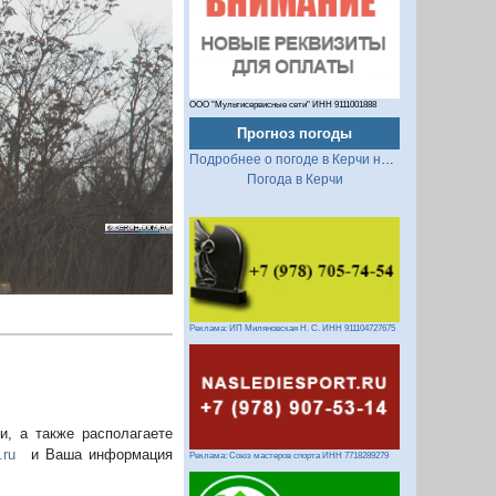
Следующий
ООО "Мультисервисные сети" ИНН 9111001888
Прогноз погоды
Подробнее о погоде в Керчи на 2 недели
Погода в Керчи
Реклама: ИП Миляновская Н. С. ИНН 911104727675
, а также располагаете
.ru
и Ваша информация
Реклама: Союз мастеров спорта ИНН 7718289279