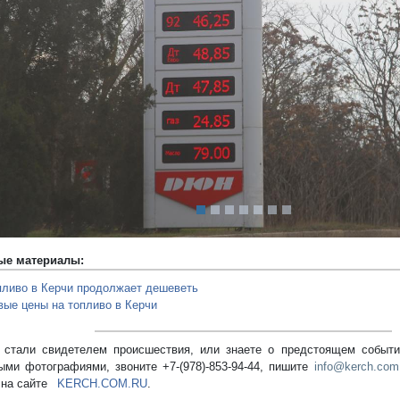
редыдущий
ые материалы:
пливо в Керчи продолжает дешеветь
вые цены на топливо в Керчи
стали свидетелем происшествия, или знаете о предстоящем событии
ыми фотографиями, звоните +7-(978)-853-94-44,
пишите
info@kerch.com
 на сайте
KERCH.COM.RU
.