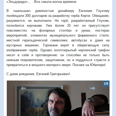
«Эльдорадо»… . Все смыла волна времени.
В «шальные» девяностые дизайнеру Евгению Глухому
пообещали 300 долларов за разработку герба Керчи. Обещание,
разумеется, не выполнили. Но герб, разработанный Глухим,
полюбился керчанам. Уже более 25 лет он присутствует
повсеместно: на фонарных столбах и урнах, постерах
мероприятий, элементах муниципального фирменного стиля,
местной геральдической символике, автобусах и даже на
мусорных машинах. Горожане верят в оберегающую силу
изображения герба. Однако золотокрылый керченский грифон
несет в себе и противоречие: он способен не только быть
нежным покровителем, защитником, но и поддаться страсти и
превратиться в мощного матерого зверя. Похоже на Юбиляра!
С днем рождения, Евгений Григорьевич!
1/9
Предыдущий
Следую