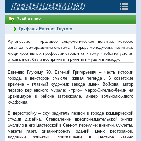
Знай наших
Грифоны Евгения Глухого
Аутопоэсис – красивое социологическое понятие, которое
означает саморазвитие системы. Творцы, менеджеры, политики,
люди креативных профессий стремятся к тому, чтобы их усилия
отозвались, были восприняты, приняты и «ушли в народ».
Евгению Глухому 70. Евгений Григорьевич – часть истории
города, в некотором смысле «живая легенда». В советские
времена – главный художник завода имени Войкова, автор
первого керченского мурала: «трио» Маркс-Энгельс-Ленин на
брандмауре в районе автовокзала, лидер вольнолюбивого
худфонда.
В перестройку – соучредитель первой в городе коммерческой
студии дизайна. Становление предпринимательской жилки
бурлило в его мастерской в Сенном переулке: визитки, буклеты,
макеты газет, дизайн-проекты зданий, меню ресторанов,
водочные этикетки, приглашение в местное казино