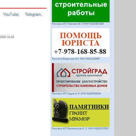
,
YouTube
,
Telegram
,
Реклама: ИП Павленко М. Р. ИНН 911103871108
.2020 16:32
Реклама: Вандышев А.Н. ИНН 911113162887
Реклама: ИП Седов О. И. ИНН 911100036130
Реклама: ИП Миляновская Н. С. ИНН 911104727675