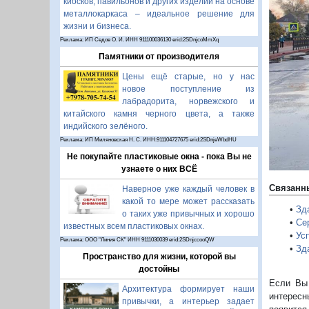
киосков, павильонов и других изделий на основе
металлокаркаса – идеальное решение для
жизни и бизнеса.
П
Реклама: ИП Седов О. И. ИНН 911100036130 erid:2SDnjcoMmXq
Памятники от производителя
Цены ещё старые, но у нас
новое поступление из
лабрадорита, норвежского и
китайского камня черного цвета, а также
индийского зелёного.
Реклама: ИП Миляновская Н. С. ИНН:911104727675 erid:2SDnjeWbdHU
Не покупайте пластиковые окна - пока Вы не
узнаете о них ВСЁ
Связанн
Наверное уже каждый человек в
какой то мере может рассказать
•
Зд
о таких уже привычных и хорошо
•
Се
известных всем пластиковых окнах.
•
Ус
Реклама: ООО "Линия СК" ИНН 9111030039 erid:2SDnjccooQW
•
Зд
Пространство для жизни, которой вы
достойны
Если Вы 
Архитектура формирует наши
интересн
привычки, а интерьер задает