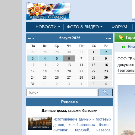
Ре
НОВОСТИ
ФОТО & ВИДЕО
ФОРУМ
Горо
Август 2026
июл
сен
Пн
Вт
Ср
Чт
Пт
Сб
Вс
Нач
27
28
29
30
31
1
2
ООО "Бав
3
4
5
6
7
8
9
документ
10
11
12
13
14
15
16
Театраль
17
18
19
20
21
22
23
24
25
26
27
28
29
30
31
1
2
3
4
5
6
Реклама
Дачные дома, гаражи, бытовки
Изготовление дачных и гостевых
домов, хозяйственных блоков,
бытовок, гаражей, навесов,