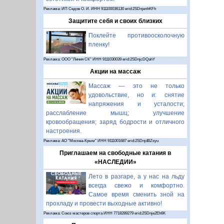
Реклама: ИП Седов О. И. ИНН 911100036130 erid:2SDnjenhKFh
Защитите себя и своих близких
Поклейте противоосколочную
пленку!
Реклама: ООО "Линия СК" ИНН 9111030039 erid:2SDnjcDQahY
Акции на массаж
Массаж — это не только
удовольствие, но и: снятие
напряжения и усталости;
расслабление мышц; улучшение
кровообращения; заряд бодрости и отличного
настроения.
Реклама: АО "Москва-Крым" ИНН 9111001687 erid:2SDnjdBZsyu
Приглашаем на свободные катания в
«НАСЛЕДИИ»
Лето в разгаре, а у нас на льду
всегда свежо и комфортно.
Самое время сменить зной на
прохладу и провести выходные активно!
Реклама: Союз мастеров спорта ИНН 7718289279 erid:2SDnje2Eh6K