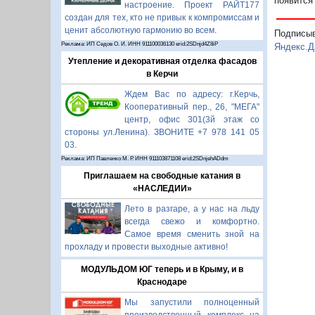
появится
настроение. Проект РАЙТ177
создан для тех, кто не привык к компромиссам и
ценит абсолютную гармонию во всем.
Подписы
Реклама: ИП Седов О. И. ИНН 911100036130 erid:2SDnjd4Z8iP
Яндекс.Д
Утепление и декоративная отделка фасадов
в Керчи
Ждем Вас по адресу: г.Керчь,
Кооперативный пер., 26, "МЕГА"
центр, офис 301(3й этаж со
стороны ул.Ленина). ЗВОНИТЕ +7 978 141 05
03.
Реклама: ИП Павленко М. Р. ИНН 911103871108 erid:2SDnjehADdm
Приглашаем на свободные катания в
«НАСЛЕДИИ»
Лето в разгаре, а у нас на льду
всегда свежо и комфортно.
Самое время сменить зной на
прохладу и провести выходные активно!
МОДУЛЬДОМ ЮГ теперь и в Крыму, и в
Краснодаре
Мы запустили полноценный