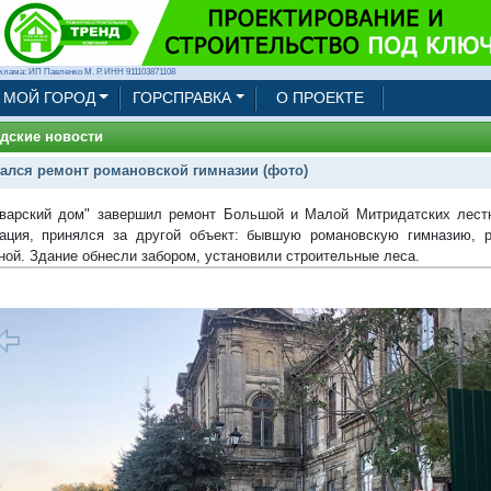
клама: ИП Павленко М. Р. ИНН 911103871108
МОЙ ГОРОД
ГОРСПРАВКА
О ПРОЕКТЕ
дские новости
ался ремонт романовской гимназии (фото)
арский дом" завершил ремонт Большой и Малой Митридатских лестн
ация, принялся за другой объект: бывшую романовскую гимназию, 
ной. Здание обнесли забором, установили строительные леса.
1/5