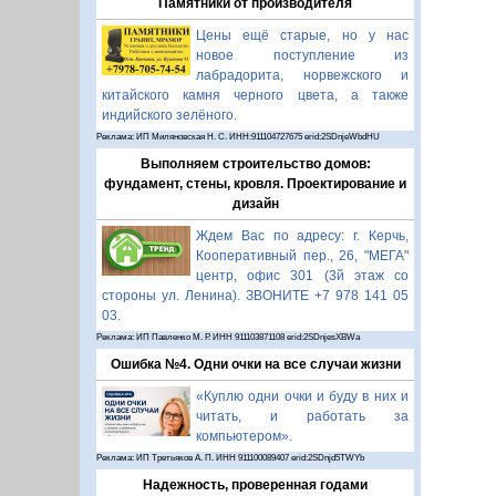
Памятники от производителя
Цены ещё старые, но у нас
новое поступление из
лабрадорита, норвежского и
китайского камня черного цвета, а также
индийского зелёного.
Реклама: ИП Миляновская Н. С. ИНН:911104727675 erid:2SDnjeWbdHU
Выполняем строительство домов:
фундамент, стены, кровля. Проектирование и
дизайн
Ждем Вас по адресу: г. Керчь,
Кооперативный пер., 26, "МЕГА"
центр, офис 301 (3й этаж со
стороны ул. Ленина). ЗВОНИТЕ +7 978 141 05
03.
Реклама: ИП Павленко М. Р. ИНН 911103871108 erid:2SDnjesXBWa
Ошибка №4. Одни очки на все случаи жизни
«Куплю одни очки и буду в них и
читать, и работать за
компьютером».
Реклама: ИП Третьяков А. П. ИНН 911100089407 erid:2SDnjd5TWYb
Надежность, проверенная годами