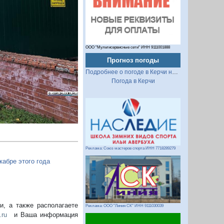
Следующий
ООО "Мультисервисные сети" ИНН 9111001888
Прогноз погоды
Подробнее о погоде в Керчи на 2 недели
Погода в Керчи
Реклама: Союз мастеров спорта ИНН 7718289279
кабре этого года
, а также располагаете
Реклама: ООО "Линия СК" ИНН 9111030039
.ru
и Ваша информация