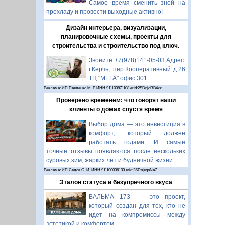
Самое время сменить зной на
прохладу и провести выходные активно!
Дизайн интерьера, визуализации,
планировочные схемы, проекты для
строительства и строительство под ключ.
Звоните +7(978)141-05-03 Адрес:
г.Керчь, пер.Кооперативный д.26
ТЦ "МЕГА" офис 301.
Реклама: ИП Павленко М. Р. ИНН 911103871108 erid:2SDnjcRB4xz
Проверено временем: что говорят наши
клиенты о домах спустя время
Выбор дома — это инвестиция в
комфорт, который должен
работать годами. И самые
точные отзывы появляются после нескольких
суровых зим, жарких лет и будничной жизни.
Реклама: ИП Седов О. И. ИНН 911100036130 erid:2SDnjegnNa7
Эталон статуса и безупречного вкуса
ВАЛЬМА 173 - это проект,
который создан для тех, кто не
идет на компромиссы между
эстетикой и комфортом.