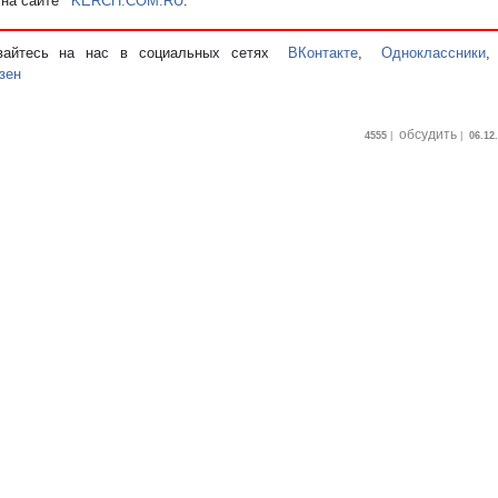
 на сайте
KERCH.COM.RU
.
вайтесь на нас в социальных сетях
ВКонтакте
,
Одноклассники
зен
обсудить
4555
|
|
06.12