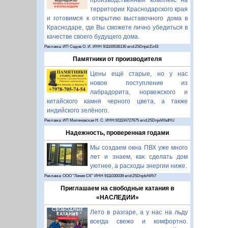
производственный комплекс на
территории Краснодарского края
и готовимся к открытию выставочного дома в
Краснодаре, где Вы сможете лично убедиться в
качестве своего будущего дома.
Реклама: ИП Седов О. И. ИНН 911100036130 erid:2SDnjeLEz43
Памятники от производителя
Цены ещё старые, но у нас
новое поступление из
лабрадорита, норвежского и
китайского камня черного цвета, а также
индийского зелёного.
Реклама: ИП Миляновская Н. С. ИНН:911104727675 erid:2SDnjeWbdHU
Надежность, проверенная годами
Мы создаем окна ПВХ уже много
лет и знаем, как сделать дом
уютнее, а расходы энергии ниже.
Реклама: ООО "Линия СК" ИНН 9111030039 erid:2SDnjdvNRt7
Приглашаем на свободные катания в
«НАСЛЕДИИ»
Лето в разгаре, а у нас на льду
всегда свежо и комфортно.