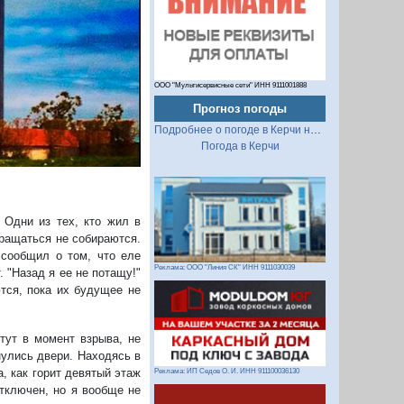
ООО "Мультисервисные сети" ИНН 9111001888
Прогноз погоды
Подробнее о погоде в Керчи на 2 недели
Погода в Керчи
Одни из тех, кто жил в
вращаться не собираются.
сообщил о том, что еле
Реклама: ООО "Линия СК" ИНН 9111030039
 "Назад я ее не потащу!"
ются, пока их будущее не
тут в момент взрыва, не
нулись двери. Находясь в
, как горит девятый этаж
Реклама: ИП Седов О. И. ИНН 911100036130
отключен, но я вообще не