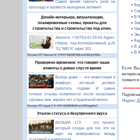
Самое время сменить зной на
•
Ке
прохладу и провести выходные активно!
•
Се
•
В 
Дизайн интерьера, визуализации,
•
За
планировочные схемы, проекты для
•
Чр
строительства и строительство под ключ.
•
Эк
Звоните +7(978)141-05-03 Адрес:
•
Ке
г.Керчь, пер.Кооперативный д.26
•
В 
ТЦ "МЕГА" офис 301.
•
В К
Реклама: ИП Павленко М. Р. ИНН 911103871108 erid:2SDnjcRB4xz
Проверено временем: что говорят наши
Если Вы 
клиенты о домах спустя время
интересн
Выбор дома — это инвестиция в
появится
комфорт, который должен
работать годами. И самые
точные отзывы появляются после нескольких
Подписы
суровых зим, жарких лет и будничной жизни.
Яндекс.Д
Реклама: ИП Седов О. И. ИНН 911100036130 erid:2SDnjegnNa7
Эталон статуса и безупречного вкуса
ВАЛЬМА 173 - это проект,
который создан для тех, кто не
идет на компромиссы между
эстетикой и комфортом.