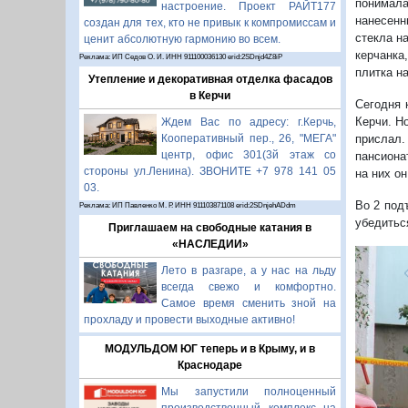
понимала
настроение. Проект РАЙТ177
нанесенн
создан для тех, кто не привык к компромиссам и
стекла на
ценит абсолютную гармонию во всем.
керчанка
Реклама: ИП Седов О. И. ИНН 911100036130 erid:2SDnjd4Z8iP
плитка на
Утепление и декоративная отделка фасадов
в Керчи
Сегодня 
Керчи. Н
Ждем Вас по адресу: г.Керчь,
прислал.
Кооперативный пер., 26, "МЕГА"
центр, офис 301(3й этаж со
пансиона
стороны ул.Ленина). ЗВОНИТЕ +7 978 141 05
на них он
03.
Во 2 под
Реклама: ИП Павленко М. Р. ИНН 911103871108 erid:2SDnjehADdm
убедиться
Приглашаем на свободные катания в
«НАСЛЕДИИ»
1/32
Лето в разгаре, а у нас на льду
всегда свежо и комфортно.
Самое время сменить зной на
прохладу и провести выходные активно!
МОДУЛЬДОМ ЮГ теперь и в Крыму, и в
Краснодаре
Мы запустили полноценный