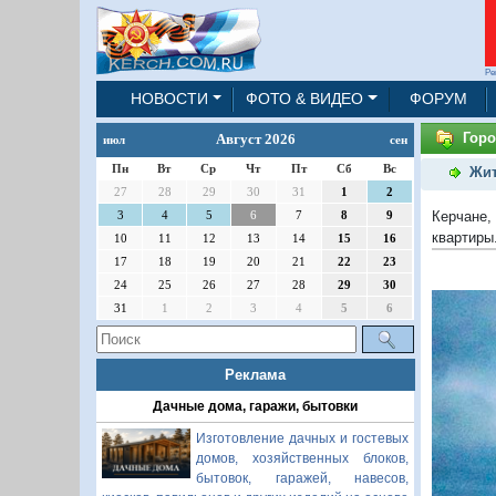
Ре
НОВОСТИ
ФОТО & ВИДЕО
ФОРУМ
Горо
Август 2026
июл
сен
Пн
Вт
Ср
Чт
Пт
Сб
Вс
Жит
27
28
29
30
31
1
2
Керчане,
3
4
5
6
7
8
9
квартиры
10
11
12
13
14
15
16
17
18
19
20
21
22
23
24
25
26
27
28
29
30
31
1
2
3
4
5
6
Реклама
Дачные дома, гаражи, бытовки
Изготовление дачных и гостевых
домов, хозяйственных блоков,
бытовок, гаражей, навесов,