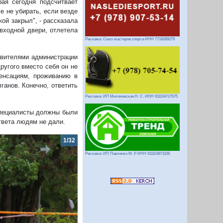
рая сегодня подсчитвает
е не убирать, если везде
кой закрыл", - рассказала
 входной двери, отлетела
Реклама: Союз мастеров спорта ИНН 7718289279
авителями администрации
другого вместо себя он не
енсациям, проживанию в
ганов. Конечно, ответить
Реклама: ИП Миляновская Н. С. ИНН 911104727675
 специалисты должны были
ответа людям не дали.
2/32
Реклама: ИП Павленко М. Р. ИНН 911103871108