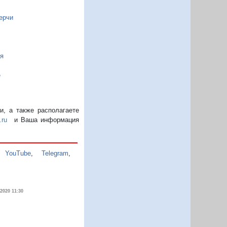
ерчи
я
е
, а также располагаете
.ru
и Ваша информация
,
YouTube
,
Telegram
,
.2020 11:30