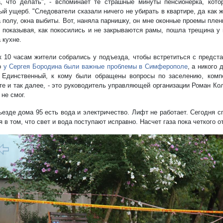
, что делать", - вспоминает те страшные минуты пенсионерка, кото
ый ущерб. "Следователи сказали ничего не убирать в квартире, да как ж
 полу, окна выбиты. Вот, наняла парнишку, он мне оконные проемы плен
, показывая, как покосились и не закрываются рамы, пошла трещина у
 кухне.
к 10 часам жители собрались у подъезда, чтобы встретиться с предст
о
у Сергея Бородина были важные проблемы в Симферополе
, а никого 
 Единственный, к кому были обращены вопросы по заселению, комп
те и так далее, - это руководитель управляющей организации Роман Кол
 не смог.
ъезде дома 95 есть вода и электричество. Лифт не работает. Сегодня
 в том, что свет и вода поступают исправно. Насчет газа пока четкого 