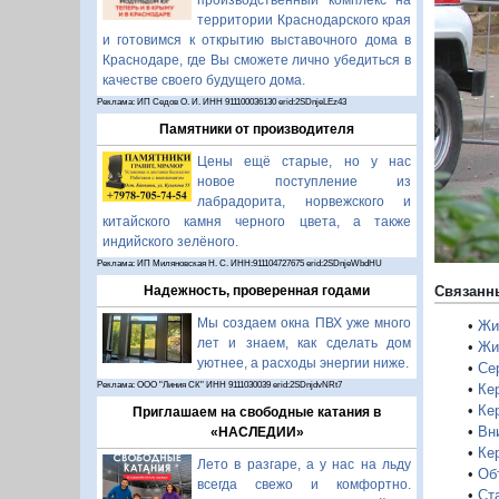
производственный комплекс на
территории Краснодарского края
и готовимся к открытию выставочного дома в
П
Краснодаре, где Вы сможете лично убедиться в
качестве своего будущего дома.
Реклама: ИП Седов О. И. ИНН 911100036130 erid:2SDnjeLEz43
Памятники от производителя
Цены ещё старые, но у нас
новое поступление из
лабрадорита, норвежского и
китайского камня черного цвета, а также
индийского зелёного.
Реклама: ИП Миляновская Н. С. ИНН:911104727675 erid:2SDnjeWbdHU
Связанн
Надежность, проверенная годами
Мы создаем окна ПВХ уже много
•
Жи
лет и знаем, как сделать дом
•
Жи
уютнее, а расходы энергии ниже.
•
Сер
Реклама: ООО "Линия СК" ИНН 9111030039 erid:2SDnjdvNRt7
•
Кер
•
Ке
Приглашаем на свободные катания в
•
Вн
«НАСЛЕДИИ»
•
Ке
Лето в разгаре, а у нас на льду
•
Об
всегда свежо и комфортно.
•
Ст