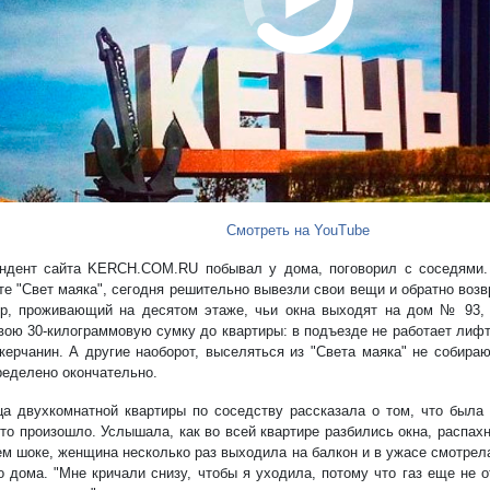
Смотреть на YouTube
ндент сайта KERCH.COM.RU побывал у дома, поговорил с соседями. 
те "Свет маяка", сегодня решительно вывезли свои вещи и обратно воз
р, проживающий на десятом этаже, чьи окна выходят на дом № 93, 
вою 30-килограммовую сумку до квартиры: в подъезде не работает лифт.
 керчанин. А другие наоборот, выселяться из "Света маяка" не собира
ределено окончательно.
а двухкомнатной квартиры по соседству рассказала о том, что была 
что произошло. Услышала, как во всей квартире разбились окна, распах
м шоке, женщина несколько раз выходила на балкон и в ужасе смотрела
о дома. "Мне кричали снизу, чтобы я уходила, потому что газ еще не 