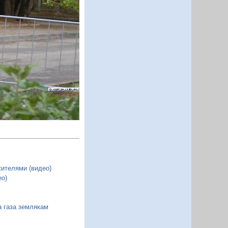
Следующий
жителями (видео)
ео)
а газа землякам