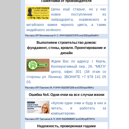
Памятники от производителя
Цены ещё старые, но у нас
новое поступление из
лабрадорита, норвежского и
китайского камня черного цвета, а также
индийского зелёного.
Реклама: ИП Миляновская Н. С. ИНН:911104727675 erid:2SDnjeWbdHU
Выполняем строительство домов:
фундамент, стены, кровля. Проектирование и
дизайн
Ждем Вас по адресу: г. Керчь,
Кооперативный пер., 26, "МЕГА"
центр, офис 301 (3й этаж со
стороны ул. Ленина). ЗВОНИТЕ +7 978 141 05
03.
Реклама: ИП Павленко М. Р. ИНН 911103871108 erid:2SDnjesXBWa
Ошибка №4. Одни очки на все случаи жизни
«Куплю одни очки и буду в них и
читать, и работать за
компьютером».
Реклама: ИП Третьяков А. П. ИНН 911100089407 erid:2SDnjd5TWYb
Надежность, проверенная годами