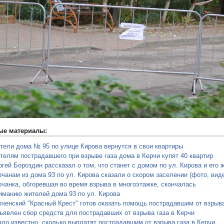
редыдущий
ые материалы:
тели дома № 95 по улице Кирова вернутся в свои квартиры
телям пострадавшего при взрыве газа дома в Керчи купят 40 квартир
гей Бороздин рассказал о том, что станет с домом по ул. Кирова и его 
чанам из дома 93 по ул. Кирова сказали о скором заселении (фото, вид
рчанка, обгоревшая во время взрыва в многоэтажке, скончалась
иманию жителей дома 93 по ул. Кирова
рченский "Красный Крест" готов оказать помощь пострадавшим от взрыв
ъявлен сбор средств для пострадавших от взрыва газа в Керчи
ало известно, сколько выплатят пострадавшим от взрыва газа в Керчи