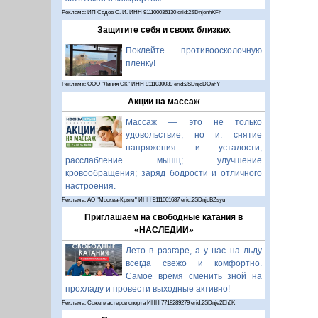
Реклама: ИП Седов О. И. ИНН 911100036130 erid:2SDnjenhKFh
Защитите себя и своих близких
Поклейте противоосколочную
пленку!
Реклама: ООО "Линия СК" ИНН 9111030039 erid:2SDnjcDQahY
Акции на массаж
Массаж — это не только
удовольствие, но и: снятие
напряжения и усталости;
расслабление мышц; улучшение
кровообращения; заряд бодрости и отличного
настроения.
Реклама: АО "Москва-Крым" ИНН 9111001687 erid:2SDnjdBZsyu
Приглашаем на свободные катания в
«НАСЛЕДИИ»
Лето в разгаре, а у нас на льду
всегда свежо и комфортно.
Самое время сменить зной на
прохладу и провести выходные активно!
Реклама: Союз мастеров спорта ИНН 7718289279 erid:2SDnje2Eh6K