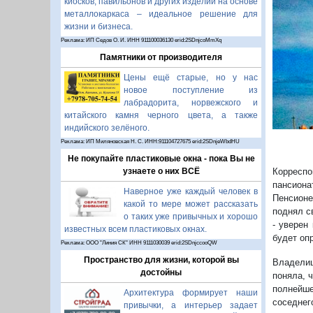
киосков, павильонов и других изделий на основе
металлокаркаса – идеальное решение для
жизни и бизнеса.
Реклама: ИП Седов О. И. ИНН 911100036130 erid:2SDnjcoMmXq
Памятники от производителя
Цены ещё старые, но у нас
новое поступление из
лабрадорита, норвежского и
китайского камня черного цвета, а также
индийского зелёного.
Реклама: ИП Миляновская Н. С. ИНН:911104727675 erid:2SDnjeWbdHU
Не покупайте пластиковые окна - пока Вы не
Корреспо
узнаете о них ВСЁ
пансиона
Наверное уже каждый человек в
Пенсионе
какой то мере может рассказать
поднял с
о таких уже привычных и хорошо
- уверен
известных всем пластиковых окнах.
будет оп
Реклама: ООО "Линия СК" ИНН 9111030039 erid:2SDnjccooQW
Пространство для жизни, которой вы
Владелиц
достойны
поняла, 
полнейше
Архитектура формирует наши
соседнег
привычки, а интерьер задает