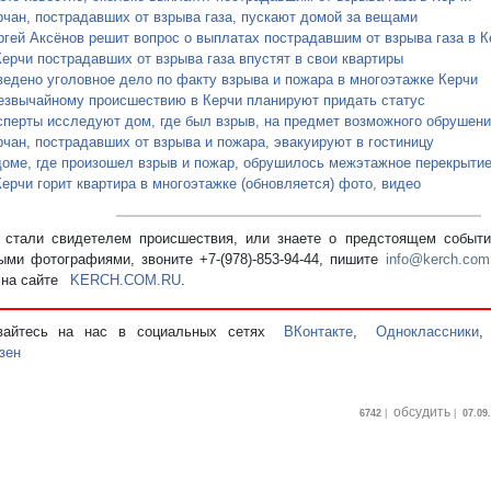
рчан, пострадавших от взрыва газа, пускают домой за вещами
ргей Аксёнов решит вопрос о выплатах пострадавшим от взрыва газа в К
Керчи пострадавших от взрыва газа впустят в свои квартиры
ведено уголовное дело по факту взрыва и пожара в многоэтажке Керчи
езвычайному происшествию в Керчи планируют придать статус
сперты исследуют дом, где был взрыв, на предмет возможного обрушени
рчан, пострадавших от взрыва и пожара, эвакуируют в гостиницу
доме, где произошел взрыв и пожар, обрушилось межэтажное перекрыти
ерчи горит квартира в многоэтажке (обновляется) фото, видео
стали свидетелем происшествия, или знаете о предстоящем событии
ыми фотографиями, звоните +7-(978)-853-94-44,
пишите
info@kerch.com
 на сайте
KERCH.COM.RU
.
вайтесь на нас в социальных сетях
ВКонтакте
,
Одноклассники
зен
обсудить
6742
|
|
07.09