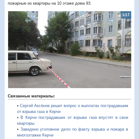
пожарные из квартиры на 10 этаже дома 93.
1/17
Предыдущий
Следую
Связанные материалы:
•
Сергей Аксёнов решит вопрос о выплатах пострадавшим
от взрыва газа в Керчи
•
В Керчи пострадавших от взрыва газа впустят в свои
квартиры
•
Заведено уголовное дело по факту взрыва и пожара в
многоэтажке Керчи