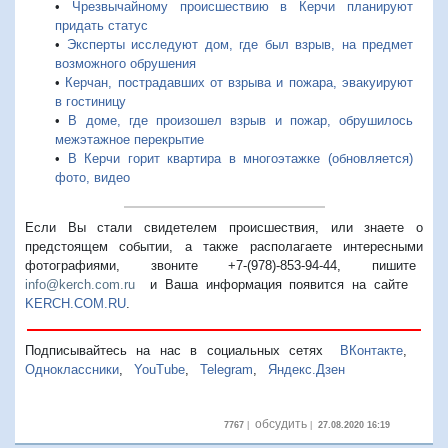
•
Чрезвычайному происшествию в Керчи планируют
придать статус
•
Эксперты исследуют дом, где был взрыв, на предмет
возможного обрушения
•
Керчан, пострадавших от взрыва и пожара, эвакуируют
в гостиницу
•
В доме, где произошел взрыв и пожар, обрушилось
межэтажное перекрытие
•
В Керчи горит квартира в многоэтажке (обновляется)
фото, видео
Если Вы стали свидетелем происшествия, или знаете о
предстоящем событии, а также располагаете интересными
фотографиями, звоните +7-(978)-853-94-44,
пишите
info@kerch.com.ru
и Ваша информация появится на сайте
KERCH.COM.RU
.
Подписывайтесь на нас в социальных сетях
ВКонтакте
,
Одноклассники
,
YouTube
,
Telegram
,
Яндекс.Дзен
обсудить
7767
|
|
27.08.2020 16:19