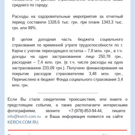
среднего по городу.
Расходы на оздоровительные мероприятия за отчетный
период составили 1328,6 тыс. грн. при плане 1343,3 тыс.
грн. или 99%.
В целом доходная часть бюджета социального
страхования по временной утрате трудоспособности по г.
Керчи с учетом переходящего остатка – 7,8 млн. грн., в т.ч.
доходы на одно застрахованное лицо 250,78 грн.,
расходная – 7,4 млн. грн. (в т.ч. числе расходы на одно
застрахованное 233,09 грн.). Получено финансирования на
покрытие расходов страхователям 3,48 млн. грн.,
Перечислено в бюджет Фонда социального страхования 3,4
млн. грн.
Если Вы стали свидетелем происшествия, или знаете о
предстоящем событии, а также располагаете интересными
фотографиями, звоните +7-(978)-853-94-44,
пишите
info@kerch.com.ru
и Ваша информация появится на сайте
KERCH.COM.RU
.