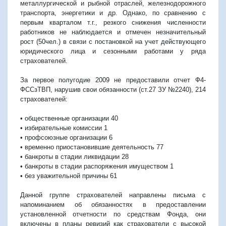
металлургической и рыбной отраслей, железнодорожного
транспорта, энергетики и др. Однако, по сравнению с
первым кварталом т.г., резкого снижения численности
работников не наблюдается и отмечен незначительный
рост (50чел.) в связи с постановкой на учет действующего
юридического лица и сезонными работами у ряда
страхователей.
За первое полугодие 2009 не предоставили отчет Ф4-
ФССзТВП, нарушив свои обязанности (ст.27 ЗУ №2240), 214
страхователей:
• общественные организации 40
• избирательные комиссии 1
• профсоюзные организации 6
• временно приостановившие деятельность 77
• банкроты в стадии ликвидации 28
• банкроты в стадии распоряжения имуществом 1
• без уважительной причины 61
Данной группе страхователей направлены письма с
напоминанием об обязанностях в предоставлении
установленной отчетности по средствам Фонда, они
включены в планы ревизий как страхователи с высокой