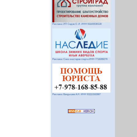
Реклама: ИП Седов О. И. ИНН 911100036130
Реклама: Союз мастеров спорта ИНН 7718289279
Реклама: Вандышев А.Н. ИНН 911113162887