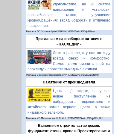
удовольствие, но и: снятие
напряжения и усталости;
расслабление мышц; улучшение
кровообращения; заряд бодрости и отличного
настроения.
Реклама: АО "Москва-Крым" ИНН 9111001687 erid:2SDnjdBZsyu
Приглашаем на свободные катания в
«НАСЛЕДИИ»
Лето в разгаре, а у нас на льду
всегда свежо и комфортно.
Самое время сменить зной на
прохладу и провести выходные активно!
Реклама: Союз мастеров спорта ИНН 7718289279 erid:2SDnje2Eh6K
Памятники от производителя
Цены ещё старые, но у нас
новое поступление из
лабрадорита, норвежского и
китайского камня черного цвета, а также
индийского зелёного.
Реклама: ИП Миляновская Н. С. ИНН:911104727675 erid:2SDnjeWbdHU
Выполняем строительство домов:
фундамент, стены, кровля. Проектирование и