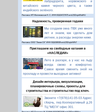
лабрадорита, норвежского и
китайского камня черного цвета, а также
индийского зелёного.
Реклама: ИП Миляновская Н. С. ИНН:911104727675 erid:2SDnjeWbdHU
Надежность, проверенная годами
Мы создаем окна ПВХ уже много
лет и знаем, как сделать дом
уютнее, а расходы энергии ниже.
Реклама: ООО "Линия СК" ИНН 9111030039 erid:2SDnjdvNRt7
Приглашаем на свободные катания в
«НАСЛЕДИИ»
Лето в разгаре, а у нас на льду
всегда свежо и комфортно.
Самое время сменить зной на
прохладу и провести выходные активно!
Дизайн интерьера, визуализации,
планировочные схемы, проекты для
строительства и строительство под ключ.
Звоните +7(978)141-05-03 Адрес:
г.Керчь, пер.Кооперативный д.26
ТЦ "МЕГА" офис 301.
Реклама: ИП Павленко М. Р. ИНН 911103871108 erid:2SDnjcRB4xz