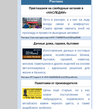
Реклама
Приглашаем на свободные катания в
«НАСЛЕДИИ»
Лето в разгаре, а у нас на льду
всегда свежо и комфортно.
Самое время сменить зной на
прохладу и провести выходные активно!
Реклама: Союз мастеров спорта ИНН 7718289279 erid:2SDnje2Eh6K
Дачные дома, гаражи, бытовки
Изготовление дачных и гостевых
домов, хозяйственных блоков,
бытовок, гаражей, навесов,
киосков, павильонов и других изделий на основе
металлокаркаса – идеальное решение для
жизни и бизнеса.
Реклама: ИП Седов О. И. ИНН 911100036130 erid:2SDnjcoMmXq
Памятники от производителя
Цены ещё старые, но у нас
новое поступление из
лабрадорита, норвежского и
китайского камня черного цвета, а также
индийского зелёного.