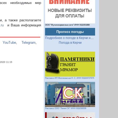
 всех необходимых мер
, а также располагаете
.ru
и Ваша информация
ООО "Мультисервисные сети" ИНН 9111001888
Прогноз погоды
Подробнее о погоде в Керчи на 2 недели
,
YouTube
,
Telegram
,
Погода в Керчи
.2020 11:19
Реклама: ИП Миляновская Н. С. ИНН 911104727675
Реклама: ООО "Линия СК" ИНН 9111030039