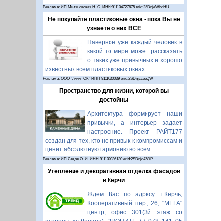
Реклама: ИП Миляновская Н. С. ИНН:911104727675 erid:2SDnjeWbdHU
Не покупайте пластиковые окна - пока Вы не
узнаете о них ВСЁ
Наверное уже каждый человек в
какой то мере может рассказать
о таких уже привычных и хорошо
известных всем пластиковых окнах.
Реклама: ООО "Линия СК" ИНН 9111030039 erid:2SDnjccooQW
Пространство для жизни, которой вы
достойны
Архитектура формирует наши
привычки, а интерьер задает
настроение. Проект РАЙТ177
создан для тех, кто не привык к компромиссам и
ценит абсолютную гармонию во всем.
Реклама: ИП Седов О. И. ИНН 911100036130 erid:2SDnjd4Z8iP
Утепление и декоративная отделка фасадов
в Керчи
Ждем Вас по адресу: г.Керчь,
Кооперативный пер., 26, "МЕГА"
центр, офис 301(3й этаж со