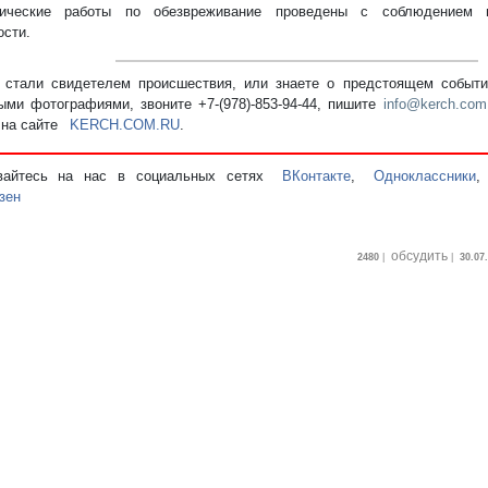
нические работы по обезвреживание проведены с соблюдением
ости.
стали свидетелем происшествия, или знаете о предстоящем событии
ыми фотографиями, звоните +7-(978)-853-94-44,
пишите
info@kerch.com
 на сайте
KERCH.COM.RU
.
вайтесь на нас в социальных сетях
ВКонтакте
,
Одноклассники
зен
обсудить
2480
|
|
30.07