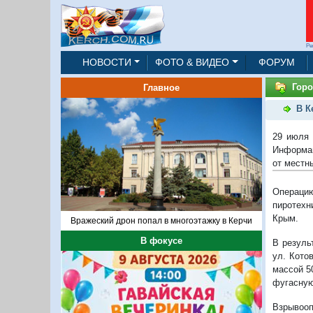
Ре
НОВОСТИ
ФОТО & ВИДЕО
ФОРУМ
Горо
Главное
В К
29 июля 
Информац
от местн
Операцию
пиротехн
Крым.
Вражеский дрон попал в многоэтажку в Керчи
В фокусе
В резуль
ул. Кото
массой 5
фугасную
Взрывоо