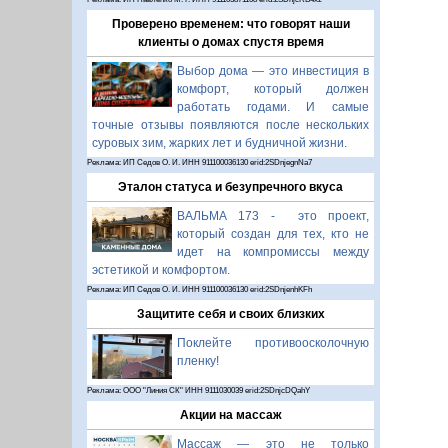
Проверено временем: что говорят наши
клиенты о домах спустя время
Выбор дома — это инвестиция в
комфорт, который должен
работать годами. И самые
точные отзывы появляются после нескольких
суровых зим, жарких лет и будничной жизни.
Реклама: ИП Седов О. И. ИНН 911100036130 erid:2SDnjegnNa7
Эталон статуса и безупречного вкуса
ВАЛЬМА 173 - это проект,
который создан для тех, кто не
идет на компромиссы между
эстетикой и комфортом.
Реклама: ИП Седов О. И. ИНН 911100036130 erid:2SDnjenhKFh
Защитите себя и своих близких
Поклейте противоосколочную
пленку!
Реклама: ООО "Линия СК" ИНН 9111030039 erid:2SDnjcDQahY
Акции на массаж
Массаж — это не только