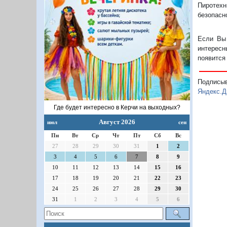
Пиротех
безопасн
Если Вы 
интересн
появится
Подписы
Яндекс.Д
Где будет интересно в Керчи на выходных?
Август 2026
июл
сен
Пн
Вт
Ср
Чт
Пт
Сб
Вс
27
28
29
30
31
1
2
3
4
5
6
7
8
9
10
11
12
13
14
15
16
17
18
19
20
21
22
23
24
25
26
27
28
29
30
31
1
2
3
4
5
6