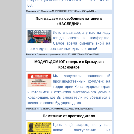
стороны ул.Ленина). ЗВОНИТЕ +7 978 141 05
03.
Реклама: ИП Павленко М. Р. ИНН 911103871108 erid:2SDnjehADdm
Приглашаем на свободные катания в
«НАСЛЕДИИ»
Лето в разгаре, а у нас на льду
всегда свежо и комфортно.
Самое время сменить зной на
прохладу и провести выходные активно!
Реклама: Союз мастеров спорта ИНН 7718289279 erid:2SDnje2Eh6K
МОДУЛЬДОМ ЮГ теперь и в Крыму, и в
Краснодаре
Мы запустили полноценный
производственный комплекс на
территории Краснодарского края
и готовимся к открытию выставочного дома в
Краснодаре, где Вы сможете лично убедиться в
качестве своего будущего дома.
Реклама: ИП Седов О. И. ИНН 911100036130 erid:2SDnjeLEz43
Памятники от производителя
Цены ещё старые, но у нас
новое поступление из