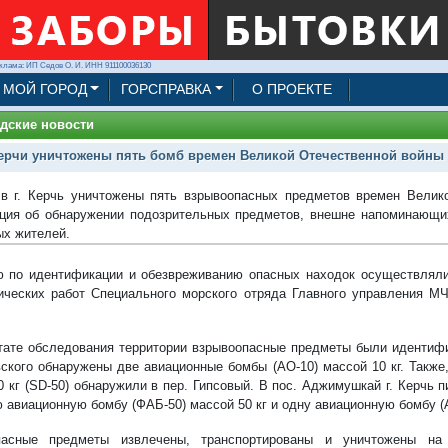
клама: ИП Седов О. И. ИНН 911100036130
МОЙ ГОРОД
ГОРСПРАВКА
О ПРОЕКТЕ
дские новости
ерчи уничтожены пять бомб времен Великой Отечественной войны
в г. Керчь уничтожены пять взрывоопасных предметов времен Велик
ия об обнаружении подозрительных предметов, внешне напоминающих
ых жителей.
 по идентификации и обезвреживанию опасных находок осуществляли
ических работ Специального морского отряда Главного управления М
тате обследования территории взрывоопасные предметы были идентифиц
вского обнаружены две авиационные бомбы (АО-10) массой 10 кг. Такж
0 кг (SD-50) обнаружили в пер. Гипсовый. В пос. Аджимушкай г. Керчь 
 авиационную бомбу (ФАБ-50) массой 50 кг и одну авиационную бомбу (А
пасные предметы извлечены, транспортированы и уничтожены на 