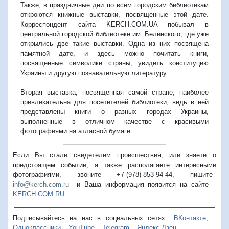
Также, в праздничные дни по всем городским библиотекам
откроются книжные выставки, посвященные этой дате.
Корреспондент сайта KERCH.COM.UA побывал в
центральной городской библиотеке им. Белинского, где уже
открылись две такие выставки. Одна из них посвящена
памятной дате, и здесь можно почитать книги,
посвященные символике страны, увидеть конституцию
Украины и другую познавательную литературу.
Вторая выставка, посвященная самой стране, наиболее
привлекательна для посетителей библиотеки, ведь в ней
представлены книги о разных городах Украины,
выполненные в отличном качестве с красивыми
фотографиями на атласной бумаге.
Если Вы стали свидетелем происшествия, или знаете о
предстоящем событии, а также располагаете интересными
фотографиями, звоните +7-(978)-853-94-44,
пишите
info@kerch.com.ru
и Ваша информация появится на сайте
KERCH.COM.RU
.
Подписывайтесь на нас в социальных сетях
ВКонтакте
,
Одноклассники
,
YouTube
,
Telegram
,
Яндекс.Дзен