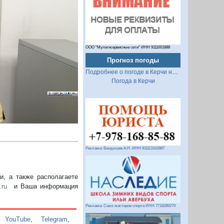
Следующий
ООО "Мультисервисные сети" ИНН 9111001888
Прогноз погоды
Подробнее о погоде в Керчи на 2 недели
Погода в Керчи
Реклама: Вандышев А.Н. ИНН 911113162887
, а также располагаете
.ru
и Ваша информация
Реклама: Союз мастеров спорта ИНН 7718289279
,
YouTube
,
Telegram
,