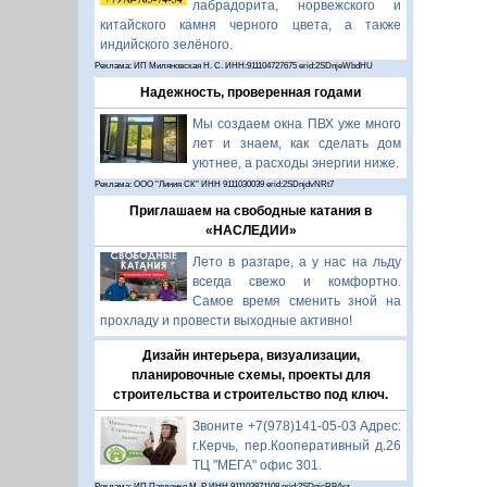
лабрадорита, норвежского и
китайского камня черного цвета, а также
индийского зелёного.
Реклама: ИП Миляновская Н. С. ИНН:911104727675 erid:2SDnjeWbdHU
Надежность, проверенная годами
Мы создаем окна ПВХ уже много
лет и знаем, как сделать дом
уютнее, а расходы энергии ниже.
Реклама: ООО "Линия СК" ИНН 9111030039 erid:2SDnjdvNRt7
Приглашаем на свободные катания в
«НАСЛЕДИИ»
Лето в разгаре, а у нас на льду
всегда свежо и комфортно.
Самое время сменить зной на
прохладу и провести выходные активно!
Дизайн интерьера, визуализации,
планировочные схемы, проекты для
строительства и строительство под ключ.
Звоните +7(978)141-05-03 Адрес:
г.Керчь, пер.Кооперативный д.26
ТЦ "МЕГА" офис 301.
Реклама: ИП Павленко М. Р. ИНН 911103871108 erid:2SDnjcRB4xz