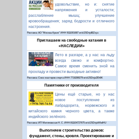
удовольствие, но и: снятие
напряжения и усталости;
расслабление мышц; улучшение
кровообращения; заряд бодрости и отличного
настроения.
Реклама: АО "Москва-Крым" ИНН 9111001687 erid:2SDnjdBZsyu
Приглашаем на свободные катания в
«НАСЛЕДИИ»
Лето в разгаре, а у нас на льду
всегда свежо и комфортно.
Самое время сменить зной на
прохладу и провести выходные активно!
Реклама: Союз мастеров спорта ИНН 7718289279 erid:2SDnje2Eh6K
Памятники от производителя
Цены ещё старые, но у нас
новое поступление из
лабрадорита, норвежского и
китайского камня черного цвета, а также
индийского зелёного.
Реклама: ИП Миляновская Н. С. ИНН:911104727675 erid:2SDnjeWbdHU
Выполняем строительство домов:
фундамент, стены, кровля. Проектирование и