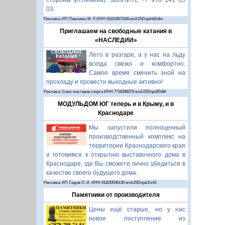
стороны ул.Ленина). ЗВОНИТЕ +7 978 141 05
03.
Реклама: ИП Павленко М. Р. ИНН 911103871108 erid:2SDnjehADdm
Приглашаем на свободные катания в
«НАСЛЕДИИ»
Лето в разгаре, а у нас на льду
всегда свежо и комфортно.
Самое время сменить зной на
прохладу и провести выходные активно!
Реклама: Союз мастеров спорта ИНН 7718289279 erid:2SDnje2Eh6K
МОДУЛЬДОМ ЮГ теперь и в Крыму, и в
Краснодаре
Мы запустили полноценный
производственный комплекс на
территории Краснодарского края
и готовимся к открытию выставочного дома в
Краснодаре, где Вы сможете лично убедиться в
качестве своего будущего дома.
Реклама: ИП Седов О. И. ИНН 911100036130 erid:2SDnjeLEz43
Памятники от производителя
Цены ещё старые, но у нас
новое поступление из