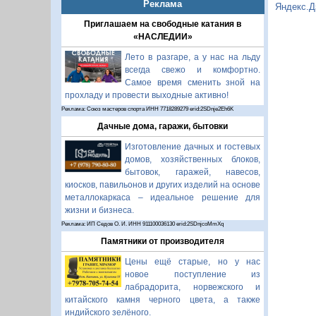
Реклама
Яндекс.Д
Приглашаем на свободные катания в
«НАСЛЕДИИ»
Лето в разгаре, а у нас на льду
всегда свежо и комфортно.
Самое время сменить зной на
прохладу и провести выходные активно!
Реклама: Союз мастеров спорта ИНН 7718289279 erid:2SDnje2Eh6K
Дачные дома, гаражи, бытовки
Изготовление дачных и гостевых
домов, хозяйственных блоков,
бытовок, гаражей, навесов,
киосков, павильонов и других изделий на основе
металлокаркаса – идеальное решение для
жизни и бизнеса.
Реклама: ИП Седов О. И. ИНН 911100036130 erid:2SDnjcoMmXq
Памятники от производителя
Цены ещё старые, но у нас
новое поступление из
лабрадорита, норвежского и
китайского камня черного цвета, а также
индийского зелёного.