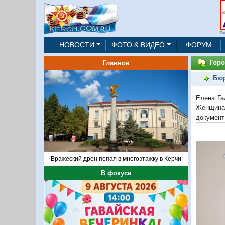
Ре
НОВОСТИ
ФОТО & ВИДЕО
ФОРУМ
Горо
Главное
Бюр
Елена Га
Женщина 
документ
Вражеский дрон попал в многоэтажку в Керчи
В фокусе