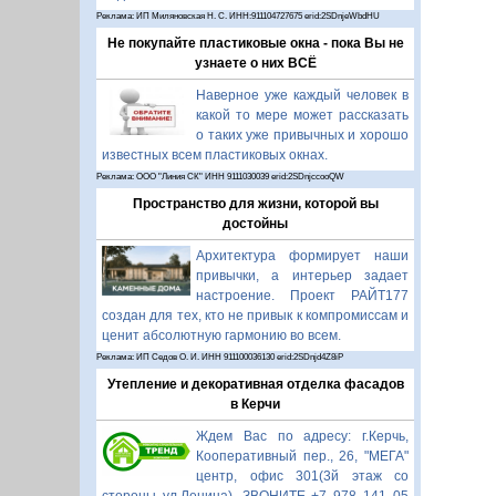
Реклама: ИП Миляновская Н. С. ИНН:911104727675 erid:2SDnjeWbdHU
Не покупайте пластиковые окна - пока Вы не
узнаете о них ВСЁ
Наверное уже каждый человек в
какой то мере может рассказать
о таких уже привычных и хорошо
известных всем пластиковых окнах.
Реклама: ООО "Линия СК" ИНН 9111030039 erid:2SDnjccooQW
Пространство для жизни, которой вы
достойны
Архитектура формирует наши
привычки, а интерьер задает
настроение. Проект РАЙТ177
создан для тех, кто не привык к компромиссам и
ценит абсолютную гармонию во всем.
Реклама: ИП Седов О. И. ИНН 911100036130 erid:2SDnjd4Z8iP
Утепление и декоративная отделка фасадов
в Керчи
Ждем Вас по адресу: г.Керчь,
Кооперативный пер., 26, "МЕГА"
центр, офис 301(3й этаж со