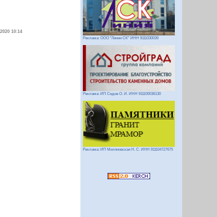
.2020 10:14
Реклама: ООО "Линия СК" ИНН 9111030039
Реклама: ИП Седов О. И. ИНН 911100036130
Реклама: ИП Миляновская Н. С. ИНН 911104727675