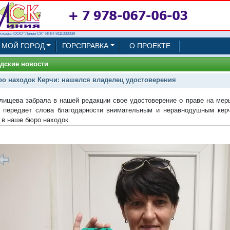
клама: ООО "Линия СК" ИНН 9111030039
МОЙ ГОРОД
ГОРСПРАВКА
О ПРОЕКТЕ
дские новости
о находок Керчи: нашелся владелец удостоверения
лищева забрала в нашей редакции свое удостоверение о праве на мер
передает слова благодарности внимательным и неравнодушным керч
 в наше бюро находок.