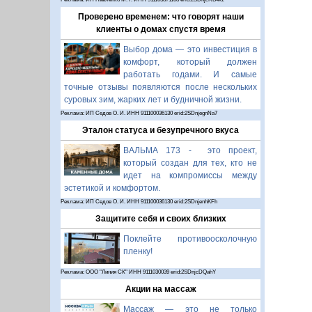
Проверено временем: что говорят наши
клиенты о домах спустя время
Выбор дома — это инвестиция в
комфорт, который должен
работать годами. И самые
точные отзывы появляются после нескольких
суровых зим, жарких лет и будничной жизни.
Реклама: ИП Седов О. И. ИНН 911100036130 erid:2SDnjegnNa7
Эталон статуса и безупречного вкуса
ВАЛЬМА 173 - это проект,
который создан для тех, кто не
идет на компромиссы между
эстетикой и комфортом.
Реклама: ИП Седов О. И. ИНН 911100036130 erid:2SDnjenhKFh
Защитите себя и своих близких
Поклейте противоосколочную
пленку!
Реклама: ООО "Линия СК" ИНН 9111030039 erid:2SDnjcDQahY
Акции на массаж
Массаж — это не только