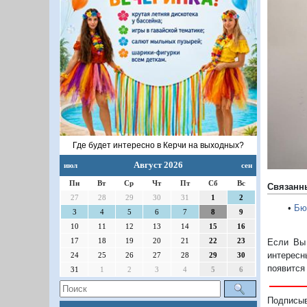
П
Где будет интересно в Керчи на выходных?
Август 2026
июл
сен
Пн
Вт
Ср
Чт
Пт
Сб
Вс
Связанн
27
28
29
30
31
1
2
•
Бю
3
4
5
6
7
8
9
10
11
12
13
14
15
16
17
18
19
20
21
22
23
Если Вы 
интересн
24
25
26
27
28
29
30
появится
31
1
2
3
4
5
6
Подписы