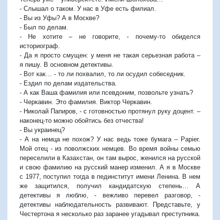
- Слышал о таком. У нас в Уфе есть филиал.
- Вы из Уфы? А в Москве?
- Был по делам.
- Не хотите – не говорите, - почему-то обиделся
историограф.
- Да я просто смущен: у меня не такая серьезная работа –
я пишу. В основном детективы.
- Вот как… - то ли похвалил, то ли осудил собеседник.
- Ездил по делам издательства.
- А как Ваша фамилия или псевдоним, позвольте узнать?
- Черкавин. Это фамилия. Виктор Черкавин.
- Николай Папиров, - с готовностью протянул руку доцент. –
наконец-то можно обойтись без отчества!
- Вы украинец?
- А на немца не похож? У нас ведь тоже бумага – Papier.
Мой отец - из поволжских немцев. Во время войны семью
переселили в Казахстан, он там вырос, женился на русской
и свою фамилию на русский манер изменил. А я в Москве
с 1977, поступил тогда в пединститут имени Ленина. В нем
же защитился, получил кандидатскую степень… А
детективы я люблю, - вежливо перевел разговор, -
детективы наблюдательность развивают. Представьте, у
Честертона я несколько раз заранее угадывал преступника.