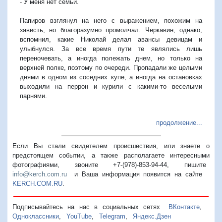
- У меня нет семьи.
Папиров взглянул на него с выражением, похожим на
зависть, но благоразумно промолчал. Черкавин, однако,
вспомнил, какие Николай делал авансы девицам и
улыбнулся. За все время пути те являлись лишь
переночевать, а иногда полежать днем, но только на
верхней полке, поэтому по очереди. Пропадали же целыми
днями в одном из соседних купе, а иногда на остановках
выходили на перрон и курили с какими-то веселыми
парнями.
продолжение...
Если Вы стали свидетелем происшествия, или знаете о
предстоящем событии, а также располагаете интересными
фотографиями, звоните +7-(978)-853-94-44,
пишите
info@kerch.com.ru
и Ваша информация появится на сайте
KERCH.COM.RU
.
Подписывайтесь на нас в социальных сетях
ВКонтакте
,
Одноклассники
,
YouTube
,
Telegram
,
Яндекс.Дзен