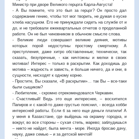
Министр при дворе Великого герцога Карла-Августа!
- А Вы помните, что это был за герцог? Он просто дал
содержание гению, чтобы тот мог творить, не думая о куске
хлеба насущном. Его не принуждали сидеть на службе от и
до, и не требовали ежеквартальных отчетов о проделанной
работе. Он не был чиновником в обычном смысле слова.
- Великие люди совершают великие деяния, мотивы
которых порой недоступны простому смертному. А
преступления, даже хитро обставленные; технически, так
сказать, безупречные, - как ничтожны и мелки в своих
мотивах! Интерес – только в раскрытии. Как доходишь до
мотива – жадность и зависть, и больше ничего, да и они, в
сущности, нисходят к одному корню.
- Простите, Вы сказали, «В раскрытии»… так Вы – все-таки
были сыщиком?
- Любителем, - скромно отрекомендовался Черкавин.
- Счастливый! Ведь это еще интереснее, – восхитился
Папиров и с какой-то даже грустью пояснил, - всегда хобби
интересней работы. Если б за него еще деньги платили! А
у меня в Казахстане, где выйдешь на окраину городка, и
вокруг, во все стороны – сухая степь, марево; заблудишься
– никто не найдет, была мечта - море. Иногда бросаю дачу,
науку, даже семью – и за детской мечтой!