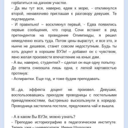
горбатиться на дачном участке.
- Да мы тут все, наверно, едем к морю, - откликнулся
второй, ненавязчиво приглашая к разговору девушек. Те
подтвердили.
- И правильно! – воскликнул первый, - Едва появились
первые сообщения, что город Сочи встанет в ряд
претендентов на проведение Олимпиады, я решил
немедленно ехать туда. Потом цены вырастут, и все это, и
нынче не дешевое, станет совсем недоступным. Будь ты
хоть доцент в хорошем ВУЗе! – добавил он с чувством,
явно желая произвести впечатление на юных дам.
- А вы, наверно, студентки? – сделал он еще одну попытку.
До ответа снизошла лишь одна, с легкой картавостью
протянув:
- Аспирантки. Еще год, и тоже будем преподавать.
М…да, эффекта доцент не произвел. Девушки,
воспользовавшись приходом проводницы с постельными
принадлежностями, быстренько выскользнули в коридор.
Проводница застелила постели, предложила чай и вышла.
- А в каком Вы ВУЗе, можно узнать?
- Преподаю историографию в педагогическом институте.
Теперь уже – университете. Имени Шолохова…