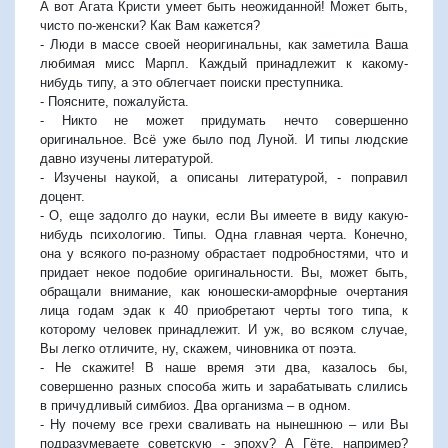
А вот Агата Кристи умеет быть неожиданной! Может быть,
чисто по-женски? Как Вам кажется?
- Люди в массе своей неоригинальны, как заметила Ваша
любимая мисс Марпл. Каждый принадлежит к какому-
нибудь типу, а это облегчает поиски преступника.
- Поясните, пожалуйста.
- Никто не может придумать нечто совершенно
оригинальное. Всё уже было под Луной. И типы людские
давно изучены литературой.
- Изучены наукой, а описаны литературой, - поправил
доцент.
- О, еще задолго до науки, если Вы имеете в виду какую-
нибудь психологию. Типы. Одна главная черта. Конечно,
она у всякого по-разному обрастает подробностями, что и
придает некое подобие оригинальности. Вы, может быть,
обращали внимание, как юношески-аморфные очертания
лица годам эдак к 40 приобретают черты того типа, к
которому человек принадлежит. И уж, во всяком случае,
Вы легко отличите, ну, скажем, чиновника от поэта.
- Не скажите! В наше время эти два, казалось бы,
совершенно разных способа жить и зарабатывать слились
в причудливый симбиоз. Два организма – в одном.
- Ну почему все грехи сваливать на нынешнюю – или Вы
подразумеваете советскую - эпоху? А Гёте, например?