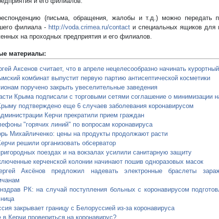
редприятия и его филиалов.
еспонденцию (письма, обращения, жалобы и т.д.) можно передать п
шего филиала -
http://voda.crimea.ru/contact
и специальных ящиков для 
енных на проходных предприятия и его филиалов.
ые материалы:
ргей Аксенов считает, что в апреле нецелесообразно начинать курортный
ымский комбинат выпустит первую партию антисептической косметики
гионам поручено закрыть увеселительные заведения
асти Крыма подписали с торговыми сетями соглашение о минимизации н
Крыму подтверждено еще 6 случаев заболевания коронавирусом
администрации Керчи прекратили прием граждан
лефоны "горячих линий" по вопросам коронавируса
орь Михайличенко: цены на продукты продолжают расти
Керчи решили организовать обсерватор
пригородных поездах и на вокзалах усилили санитарную защиту
ключенные керченской колонии начинают пошив одноразовых масок
ергей Аксёнов предложил надевать электронные браслеты зара
мчанам
нздрав РК: на случай поступления больных с коронавирусом подгото
ница
ссия закрывает границу с Белоруссией из-за коронавируса
е в Керчи провериться на коронавирус?