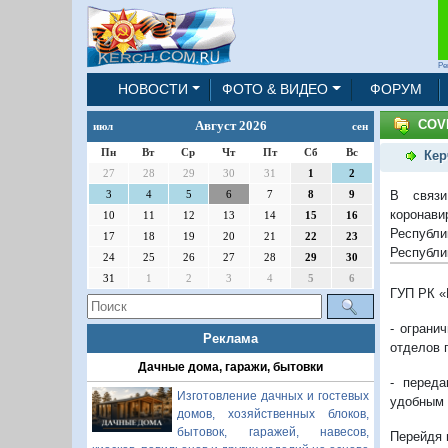
Ре
НОВОСТИ
ФОТО & ВИДЕО
ФОРУМ
COVI
Август 2026
июл
сен
Пн
Вт
Ср
Чт
Пт
Сб
Вс
Кер
27
28
29
30
31
1
2
В связи
3
4
5
6
7
8
9
коронави
10
11
12
13
14
15
16
Республи
17
18
19
20
21
22
23
Республи
24
25
26
27
28
29
30
31
1
2
3
4
5
6
ГУП РК «
- ограни
Реклама
отделов 
Дачные дома, гаражи, бытовки
- переда
Изготовление дачных и гостевых
удобным 
домов, хозяйственных блоков,
бытовок, гаражей, навесов,
Перейдя 