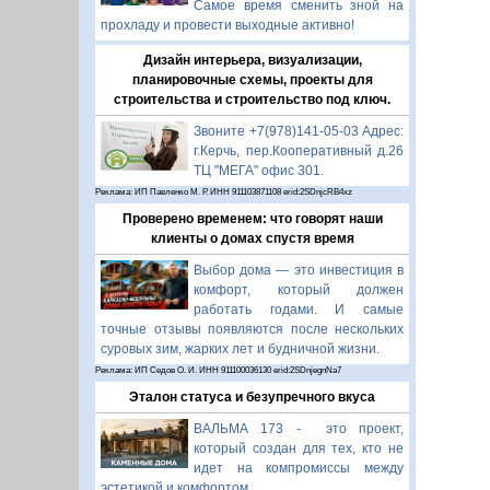
Самое время сменить зной на
прохладу и провести выходные активно!
Дизайн интерьера, визуализации,
планировочные схемы, проекты для
строительства и строительство под ключ.
Звоните +7(978)141-05-03 Адрес:
г.Керчь, пер.Кооперативный д.26
ТЦ "МЕГА" офис 301.
Реклама: ИП Павленко М. Р. ИНН 911103871108 erid:2SDnjcRB4xz
Проверено временем: что говорят наши
клиенты о домах спустя время
Выбор дома — это инвестиция в
комфорт, который должен
работать годами. И самые
точные отзывы появляются после нескольких
суровых зим, жарких лет и будничной жизни.
Реклама: ИП Седов О. И. ИНН 911100036130 erid:2SDnjegnNa7
Эталон статуса и безупречного вкуса
ВАЛЬМА 173 - это проект,
который создан для тех, кто не
идет на компромиссы между
эстетикой и комфортом.