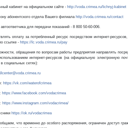
чный кабинет на официальном сайте -
http://voda.crimea.ru/lichnyj-kabinet
ону абонентского отдела Вашего филиала
http://voda.crimea.ru/contact
автоответчика для передачи показаний - 8 800 50-60-006.
твлять оплату за потребленный ресурс посредством интернет-ресурсов,
по ссылке -
https://lc.voda.crimea.ru/pay
можности, обращения по вопросам работы предприятия направлять посре
использованием интернет-ресурсов (на официальную электронную по
 в социальных сетях):
llcenter@voda.crimea.ru
е:
https://vk.com/waterofcrimea
:
https://www.facebook.com/vodacrimea
m:
https://www.instagram.com/vodacrimea/
ссники
https://ok.ru/vodacrimea
ообщаем, что временно до особого распоряжения, ограничен доступ гр