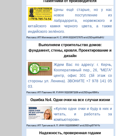
Памятники от производителя
Цены ещё старые, но у нас
новое поступление из
лабрадорита, норвежского и
китайского камня черного цвета, а также
индийского зелёного.
Реклама: ИП Миляновская Н. С. ИНН:911104727675 erid:2SDnjeWbdHU
Выполняем строительство домов:
фундамент, стены, кровля. Проектирование и
дизайн
Ждем Вас по адресу: г. Керчь,
Кооперативный пер., 26, "МЕГА"
центр, офис 301 (3й этаж со
стороны ул. Ленина). ЗВОНИТЕ +7 978 141 05
03.
Реклама: ИП Павленко М. Р. ИНН 911103871108 erid:2SDnjesXBWa
Ошибка №4. Одни очки на все случаи жизни
«Куплю одни очки и буду в них и
читать, и работать за
компьютером».
Реклама: ИП Третьяков А. П. ИНН 911100089407 erid:2SDnjd5TWYb
Надежность, проверенная годами