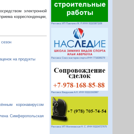
осредством электронной
приема корреспонденции,
Реклама: ИП Павленко М. Р. ИНН 911103871108
 сезон
Реклама: Союз мастеров спорта ИНН 7718289279
аценок на продукты
Реклама: Вандышев А.Н. ИНН 911113162887
жённым коронавирусом
влена Симферопольская
Реклама: ИП Миляновская Н. С. ИНН 911104727675