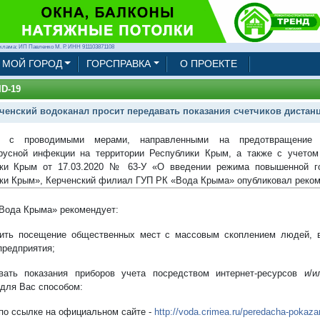
клама: ИП Павленко М. Р. ИНН 911103871108
МОЙ ГОРОД
ГОРСПРАВКА
О ПРОЕКТЕ
D-19
ченский водоканал просит передавать показания счетчиков дистан
 с проводимыми мерами, направленными на предотвращение р
русной инфекции на территории Республики Крым, а также с учетом
ки Крым от 17.03.2020 № 63-У «О введении режима повышенной го
ки Крым», Керченский филиал ГУП РК «Вода Крыма» опубликовал реком
Вода Крыма» рекомендует:
чить посещение общественных мест с массовым скоплением людей, в
предприятия;
вать показания приборов учета посредством интернет-ресурсов и
для Вас способом:
по ссылке на официальном сайте -
http://voda.crimea.ru/peredacha-pokazan