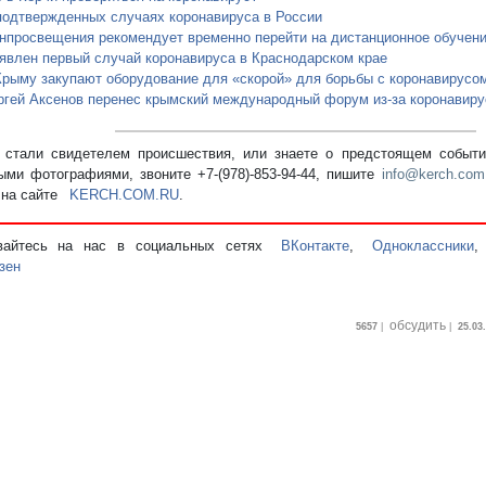
подтвержденных случаях коронавируса в России
нпросвещения рекомендует временно перейти на дистанционное обучен
явлен первый случай коронавируса в Краснодарском крае
Крыму закупают оборудование для «скорой» для борьбы с коронавирусо
ргей Аксенов перенес крымский международный форум из-за коронавиру
стали свидетелем происшествия, или знаете о предстоящем событии
ыми фотографиями, звоните +7-(978)-853-94-44,
пишите
info@kerch.com
 на сайте
KERCH.COM.RU
.
вайтесь на нас в социальных сетях
ВКонтакте
,
Одноклассники
зен
обсудить
5657
|
|
25.03