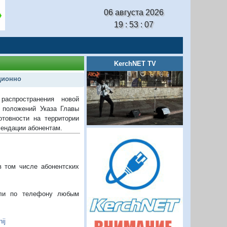
06 августа 2026
19 : 53 : 08
KerchNET TV
ционно
аспространения новой
 положений Указа Главы
товности на территории
ендации абонентам.
 том числе абонентских
/или по телефону любым
ij