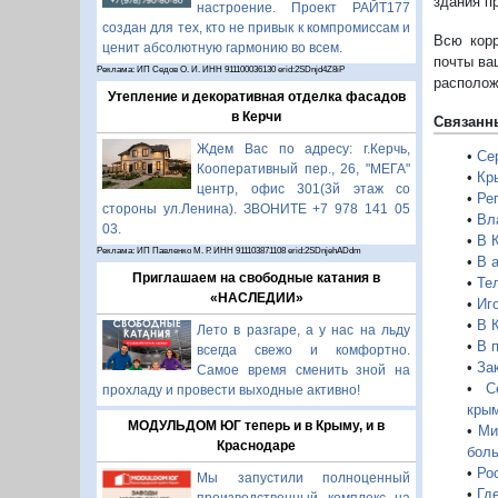
здания п
настроение. Проект РАЙТ177
создан для тех, кто не привык к компромиссам и
Всю корр
ценит абсолютную гармонию во всем.
почты ва
Реклама: ИП Седов О. И. ИНН 911100036130 erid:2SDnjd4Z8iP
располож
Утепление и декоративная отделка фасадов
в Керчи
Связанн
Ждем Вас по адресу: г.Керчь,
•
Се
Кооперативный пер., 26, "МЕГА"
•
Кр
центр, офис 301(3й этаж со
•
Ре
стороны ул.Ленина). ЗВОНИТЕ +7 978 141 05
•
Вл
03.
•
В 
Реклама: ИП Павленко М. Р. ИНН 911103871108 erid:2SDnjehADdm
•
В 
Приглашаем на свободные катания в
•
Те
«НАСЛЕДИИ»
•
Иг
•
В 
Лето в разгаре, а у нас на льду
•
В 
всегда свежо и комфортно.
•
За
Самое время сменить зной на
•
С
прохладу и провести выходные активно!
кры
МОДУЛЬДОМ ЮГ теперь и в Крыму, и в
•
Ми
Краснодаре
боль
•
Ро
Мы запустили полноценный
•
Гд