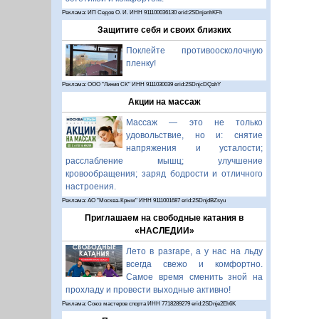
Реклама: ИП Седов О. И. ИНН 911100036130 erid:2SDnjenhKFh
Защитите себя и своих близких
Поклейте противоосколочную
пленку!
Реклама: ООО "Линия СК" ИНН 9111030039 erid:2SDnjcDQahY
Акции на массаж
Массаж — это не только
удовольствие, но и: снятие
напряжения и усталости;
расслабление мышц; улучшение
кровообращения; заряд бодрости и отличного
настроения.
Реклама: АО "Москва-Крым" ИНН 9111001687 erid:2SDnjdBZsyu
Приглашаем на свободные катания в
«НАСЛЕДИИ»
Лето в разгаре, а у нас на льду
всегда свежо и комфортно.
Самое время сменить зной на
прохладу и провести выходные активно!
Реклама: Союз мастеров спорта ИНН 7718289279 erid:2SDnje2Eh6K