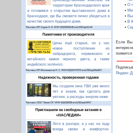
производственный комплекс на
•
О 
территории Краснодарского края
•
Ми
и готовимся к открытию выставочного дома в
•
Вы
Краснодаре, где Вы сможете лично убедиться в
•
В 
качестве своего будущего дома.
•
Се
Реклама: ИП Седов О. И. ИНН 911100036130 erid:2SDnjeLEz43
Памятники от производителя
Если Вы 
Цены ещё старые, но у нас
интересн
новое поступление из
появится
лабрадорита, норвежского и
китайского камня черного цвета, а также
индийского зелёного.
Подписы
Реклама: ИП Миляновская Н. С. ИНН:911104727675 erid:2SDnjeWbdHU
Яндекс.Д
Надежность, проверенная годами
Мы создаем окна ПВХ уже много
лет и знаем, как сделать дом
уютнее, а расходы энергии ниже.
Реклама: ООО "Линия СК" ИНН 9111030039 erid:2SDnjdvNRt7
Приглашаем на свободные катания в
«НАСЛЕДИИ»
Лето в разгаре, а у нас на льду
всегда свежо и комфортно.