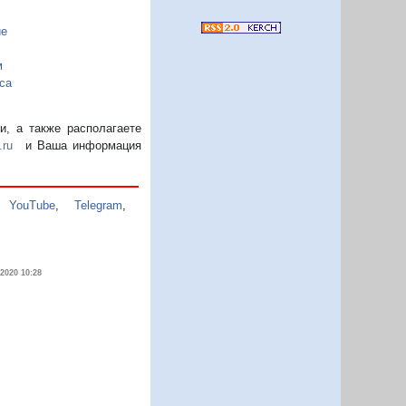
ие
м
са
, а также располагаете
.ru
и Ваша информация
,
YouTube
,
Telegram
,
.2020 10:28