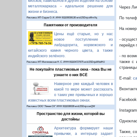
киосков, павильонов и других изделий на основе
металлокаркаса – идеальное решение для
Через Ли
жизни и бизнеса.
По телеф
Реклама: ИП Седов О. И. ИНН 911100036130 erid:2SDnjcoMmXq
Памятники от производителя
На номер 
Цены ещё старые, но у нас
- осущес
новое поступление из
перейдя 
лабрадорита, норвежского и
китайского камня черного цвета, а также
- по воз
индийского зелёного.
также с 
Реклама: ИП Миляновская Н. С. ИНН:911104727675 erid:2SDnjeWbdHU
страницы
Не покупайте пластиковые окна - пока Вы не
узнаете о них ВСЁ
E-mail:
ca
Наверное уже каждый человек в
Вконтакт
какой то мере может рассказать
о таких уже привычных и хорошо
Facebook
известных всем пластиковых окнах.
Реклама: ООО "Линия СК" ИНН 9111030039 erid:2SDnjccooQW
Instagra
Пространство для жизни, которой вы
достойны
Однокла
Архитектура формирует наши
Также, с
привычки, а интерьер задает