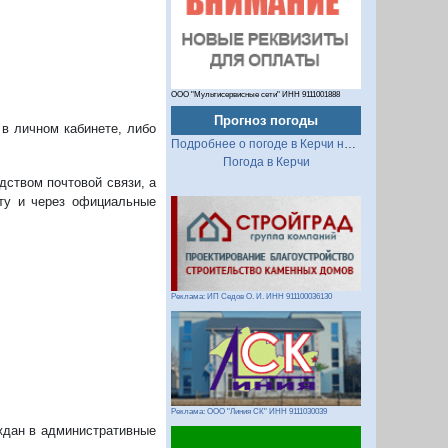
ООО "Мультисервисные сети" ИНН 9111001888
Прогноз погоды
 в личном кабинете, либо
Подробнее о погоде в Керчи на 2 недели
Погода в Керчи
дством почтовой связи, а
чту и через официальные
Реклама: ИП Седов О. И. ИНН 911100036130
Реклама: ООО "Линия СК" ИНН 9111030039
аждан в административные