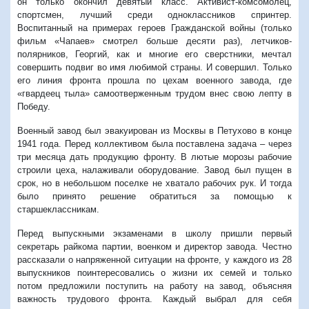
он только окончил девятый класс. Активист-комсомолец,
спортсмен, лучший среди одноклассников спринтер.
Воспитанный на примерах героев Гражданской войны (только
фильм «Чапаев» смотрел больше десяти раз), летчиков-
полярников, Георгий, как и многие его сверстники, мечтал
совершить подвиг во имя любимой страны. И совершил. Только
его линия фронта прошла по цехам военного завода, где
«гвардеец тыла» самоотверженным трудом внес свою лепту в
Победу.
Военный завод был эвакуирован из Москвы в Петухово в конце
1941 года. Перед коллективом была поставлена задача – через
три месяца дать продукцию фронту. В лютые морозы рабочие
строили цеха, налаживали оборудование. Завод был пущен в
срок, но в небольшом поселке не хватало рабочих рук. И тогда
было принято решение обратиться за помощью к
старшеклассникам.
Перед выпускными экзаменами в школу пришли первый
секретарь райкома партии, военком и директор завода. Честно
рассказали о напряженной ситуации на фронте, у каждого из 28
выпускников поинтересовались о жизни их семей и только
потом предложили поступить на работу на завод, объясняя
важность трудового фронта. Каждый выбрал для себя