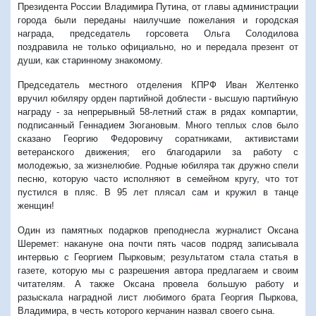
Президента России Владимира Путина, от главы администрации
города были переданы наилучшие пожелания и городская
награда, председатель горсовета Ольга Солодилова
поздравила не только официально, но и передала презент от
души, как старинному знакомому.
Председатель местного отделения КПРФ Иван Желтенко
вручил юбиляру орден партийной доблести - высшую партийную
награду - за непрерывный 58-летний стаж в рядах компартии,
подписанный Геннадием Зюгановым. Много теплых слов было
сказано Георгию Федоровичу соратниками, активистами
ветеранского движения; его благодарили за работу с
молодежью, за жизнелюбие. Родные юбиляра так дружно спели
песню, которую часто исполняют в семейном кругу, что тот
пустился в пляс. В 95 лет плясал сам и кружил в танце
женщин!
Один из памятных подарков преподнесла журналист Оксана
Шеремет: накануне она почти пять часов подряд записывала
интервью с Георгием Пырковым; результатом стала статья в
газете, которую мы с разрешения автора предлагаем и своим
читателям. А также Оксана провела большую работу и
разыскала наградной лист любимого брата Георгия Пыркова,
Владимира, в честь которого керчанин назвал своего сына.