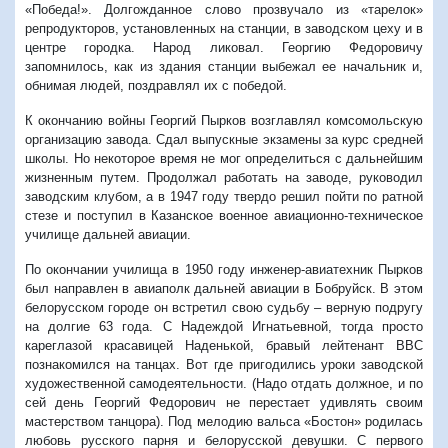
«Победа!». Долгожданное слово прозвучало из «тарелок»
репродукторов, установленных на станции, в заводском цеху и в
центре городка. Народ ликовал. Георгию Федоровичу
запомнилось, как из здания станции выбежал ее начальник и,
обнимая людей, поздравлял их с победой.
К окончанию войны Георгий Пырков возглавлял комсомольскую
организацию завода. Сдал выпускные экзамены за курс средней
школы. Но некоторое время не мог определиться с дальнейшим
жизненным путем. Продолжал работать на заводе, руководил
заводским клубом, а в 1947 году твердо решил пойти по ратной
стезе и поступил в Казанское военное авиационно-техническое
училище дальней авиации.
По окончании училища в 1950 году инженер-авиатехник Пырков
был направлен в авиаполк дальней авиации в Бобруйск. В этом
белорусском городе он встретил свою судьбу – верную подругу
на долгие 63 года. С Надеждой Игнатьевной, тогда просто
кареглазой красавицей Наденькой, бравый лейтенант ВВС
познакомился на танцах. Вот где пригодились уроки заводской
художественной самодеятельности. (Надо отдать должное, и по
сей день Георгий Федорович не перестает удивлять своим
мастерством танцора). Под мелодию вальса «Бостон» родилась
любовь русского парня и белорусской девушки. С первого