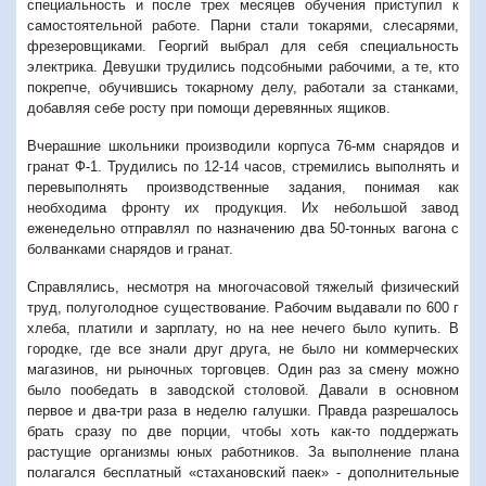
специальность и после трех месяцев обучения приступил к
самостоятельной работе. Парни стали токарями, слесарями,
фрезеровщиками. Георгий выбрал для себя специальность
электрика. Девушки трудились подсобными рабочими, а те, кто
покрепче, обучившись токарному делу, работали за станками,
добавляя себе росту при помощи деревянных ящиков.
Вчерашние школьники производили корпуса 76-мм снарядов и
гранат Ф-1. Трудились по 12-14 часов, стремились выполнять и
перевыполнять производственные задания, понимая как
необходима фронту их продукция. Их небольшой завод
еженедельно отправлял по назначению два 50-тонных вагона с
болванками снарядов и гранат.
Справлялись, несмотря на многочасовой тяжелый физический
труд, полуголодное существование. Рабочим выдавали по 600 г
хлеба, платили и зарплату, но на нее нечего было купить. В
городке, где все знали друг друга, не было ни коммерческих
магазинов, ни рыночных торговцев. Один раз за смену можно
было пообедать в заводской столовой. Давали в основном
первое и два-три раза в неделю галушки. Правда разрешалось
брать сразу по две порции, чтобы хоть как-то поддержать
растущие организмы юных работников. За выполнение плана
полагался бесплатный «стахановский паек» - дополнительные