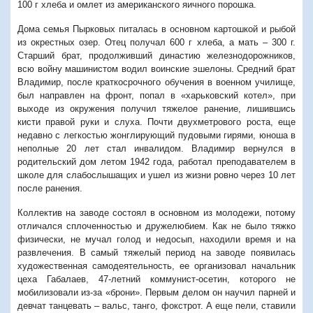
100 г хлеба и омлет из американского яичного порошка.
Дома семья Пырковых питалась в основном картошкой и рыбой
из окрестных озер. Отец получал 600 г хлеба, а мать – 300 г.
Старший брат, продолживший династию железнодорожников,
всю войну машинистом водил воинские эшелоны. Средний брат
Владимир, после краткосрочного обучения в военном училище,
был направлен на фронт, попал в «харьковский котел», при
выходе из окружения получил тяжелое ранение, лишившись
кисти правой руки и слуха. Почти двухметрового роста, еще
недавно с легкостью жонглирующий пудовыми гирями, юноша в
неполные 20 лет стал инвалидом. Владимир вернулся в
родительский дом летом 1942 года, работал преподавателем в
школе для слабослышащих и ушел из жизни ровно через 10 лет
после ранения.
Коллектив на заводе состоял в основном из молодежи, потому
отличался сплоченностью и дружелюбием. Как не было тяжко
физически, не мучал голод и недосып, находили время и на
развлечения. В самый тяжелый период на заводе появилась
художественная самодеятельность, ее организовал начальник
цеха Габалаев, 47-летний коммунист-осетин, которого не
мобилизовали из-за «брони». Первым делом он научил парней и
девчат танцевать – вальс, танго, фокстрот. А еще пели, ставили