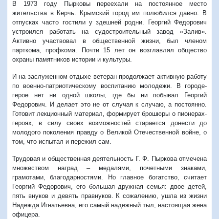
В 1973 году Пырковы переехали на постоянное место
жительства в Керчь. Крымский город им полюбился давно: В
отпусках часто гостили у здешней родни. Георгий Федорович
устроился работать на судостроительный завод «Залив».
Активно участвовал в общественной жизни, был членом
парткома, профкома. Почти 15 лет он возглавлял общество
охраны памятников истории и культуры.
И на заслуженном отдыхе ветеран продолжает активную работу
по военно-патриотическому воспитанию молодежи. В городе-
герое нет ни одной школы, где бы ни побывал Георгий
Федорович. И делает это не от случая к случаю, а постоянно.
Готовит лекционный материал, формирует брошюры о пионерах-
героях, в силу своих возможностей старается донести до
молодого поколения правду о Великой Отечественной войне, о
том, что испытал и пережил сам.
Трудовая и общественная деятельность Г. Ф. Пыркова отмечена
множеством наград – медалями, почетными знаками,
грамотами, благодарностями. Но главное богатство, считает
Георгий Федорович, его большая дружная семья: двое детей,
пять внуков и девять правнуков. К сожалению, ушла из жизни
Надежда Игнатьевна, его самый надежный тыл, настоящая жена
офицера.