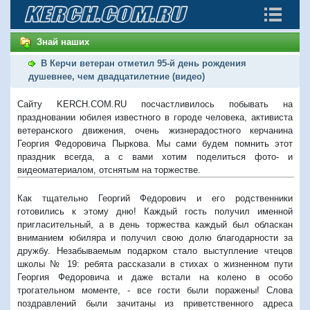
Знай наших
В Керчи ветеран отметил 95-й день рождения
душевнее, чем двадцатилетние (видео)
Сайту KERCH.COM.RU посчастливилось побывать на
праздновании юбилея известного в городе человека, активиста
ветеранского движения, очень жизнерадостного керчанина
Георгия Федоровича Пыркова. Мы сами будем помнить этот
праздник всегда, а с вами хотим поделиться фото- и
видеоматериалом, отснятым на торжестве.
Как тщательно Георгий Федорович и его родственники
готовились к этому дню! Каждый гость получил именной
пригласительный, а в день торжества каждый был обласкан
вниманием юбиляра и получил свою долю благодарности за
дружбу. Незабываемым подарком стало выступление чтецов
школы № 19: ребята рассказали в стихах о жизненном пути
Георгия Федоровича и даже встали на колено в особо
трогательном моменте, - все гости были поражены! Слова
поздравлений были зачитаны из приветственного адреса