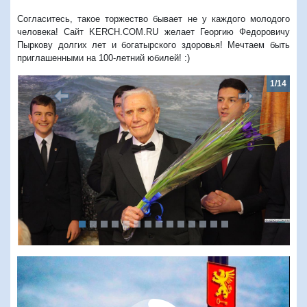
Согласитесь, такое торжество бывает не у каждого молодого
человека! Сайт KERCH.COM.RU желает Георгию Федоровичу
Пыркову долгих лет и богатырского здоровья! Мечтаем быть
приглашенными на 100-летний юбилей! :)
1/14
2/
Предыдущий
Следую