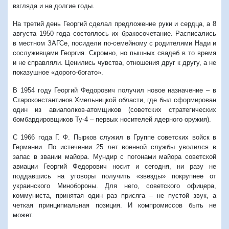
взгляда и на долгие годы.
На третий день Георгий сделал предложение руки и сердца, а 8
августа 1950 года состоялось их бракосочетание. Расписались
в местном ЗАГСе, посидели по-семейному с родителями Нади и
сослуживцами Георгия. Скромно, но пышных свадеб в то время
и не справляли. Ценились чувства, отношения друг к другу, а не
показушное «дорого-богато».
В 1954 году Георгий Федорович получил новое назначение – в
Староконстантинов Хмельницкой области, где был сформирован
один из авиаполков-атомщиков (советских стратегических
бомбардировщиков Ту-4 – первых носителей ядерного оружия).
С 1966 года Г. Ф. Пырков служил в Группе советских войск в
Германии. По истечении 25 лет военной службы уволился в
запас в звании майора. Мундир с погонами майора советской
авиации Георгий Федорович носит и сегодня, ни разу не
поддавшись на уговоры получить «звезды» покрупнее от
украинского Минобороны. Для него, советского офицера,
коммуниста, принятая один раз присяга – не пустой звук, а
четкая принципиальная позиция. И компромиссов быть не
может.