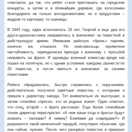
спектакли, да так, что ребят стали приглашать на городские
концерты, а затем и в ближайшие деревни, где колхозники
благодарили не только аплодисментами, но и продуктами –
ведром то картошки, то пшеницы.
В 1943 году, едва исполнилось 18 лет, Георгий и еще два его
друга-одноклассника направились в военкомат за повесткой в
действующую армию. Имевшим рабочую «бронь» парням,
конечно же, отказали. Но комсомольцы проявляли
настойчивость, периодически приходя к военкому с просьбой
направить на фронт. И однажды военный комиссар вроде как
пошел на попятную, но с одним условием: каждому разнести по
20 повесток, а после явиться в военкомат за своими
повестками.
Ребята обрадовались, быстро справились с поручением,
действительно получили заветные повестки, с которыми и
пришли к директору завода. Тот внимательно их выслушал, а
затем спокойно спросил, кто из родных воюет. Один ответил,
что отец, второй – о брате рассказал. Еще более спокойным
тоном директор переспросил: «А чем ваши отцы и братья будут
воевать – палками? А немец? Бомбами да снарядами?» И
разразился такой непечатной тирадой, популярно объяснив, где
они сейчас нужнее. После чего разорвал повестки и приказал