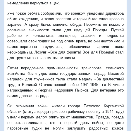
немедленно вернуться в цех.
Уже позже ребята сообразили, что военком уведомил директора
об их хождениях, и такая развязка истории была спланирована
заранее. А сразу была, конечно, обида. Пережить ее помогло
осознание значимости тыла для будущей Победы. Пускай
рабочие и колхозники, женщины, старики и подростки
совершали свой подвиг не под огнем врага, но они неутомимо и
самоотверженно трудились, обеспечивая армию всем
необходимым. Лозунг «Всё для фронта! Всё для Победы! стал
для тружеников тыла смыслом жизни.
Сотни передовиков промышленности, транспорта, сельского
хозяйства были удостоены государственных наград. Весомой
наградой для тружеников тыла стала медаль «За доблестный
труд в Великой Отечественной войне 1941-1945 гг.» В числе
награжденных и Георгий Федорович Пырков. Для ветерана это
самая дорогая награда.
Об окончании войны жители города Петухово Курганской
области (статус города присвоен рабочему поселку в 1944 году)
узнали первым делом опять же от машинистов. Правда, поезда
не останавливались, как в первый день войны, но даже
паровозные гудки не могли заглушить радостных криков