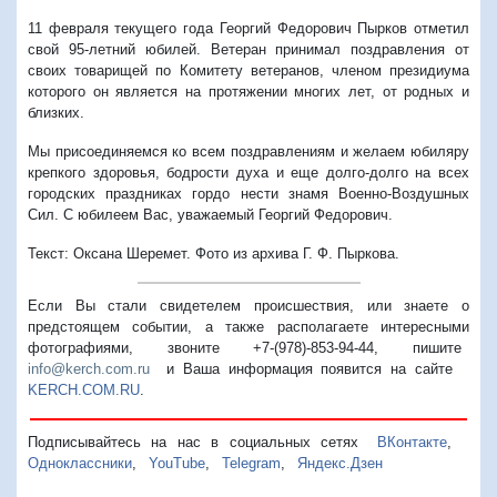
11 февраля текущего года Георгий Федорович Пырков отметил
свой 95-летний юбилей. Ветеран принимал поздравления от
своих товарищей по Комитету ветеранов, членом президиума
которого он является на протяжении многих лет, от родных и
близких.
Мы присоединяемся ко всем поздравлениям и желаем юбиляру
крепкого здоровья, бодрости духа и еще долго-долго на всех
городских праздниках гордо нести знамя Военно-Воздушных
Сил. С юбилеем Вас, уважаемый Георгий Федорович.
Текст: Оксана Шеремет. Фото из архива Г. Ф. Пыркова.
Если Вы стали свидетелем происшествия, или знаете о
предстоящем событии, а также располагаете интересными
фотографиями, звоните +7-(978)-853-94-44,
пишите
info@kerch.com.ru
и Ваша информация появится на сайте
KERCH.COM.RU
.
Подписывайтесь на нас в социальных сетях
ВКонтакте
,
Одноклассники
,
YouTube
,
Telegram
,
Яндекс.Дзен