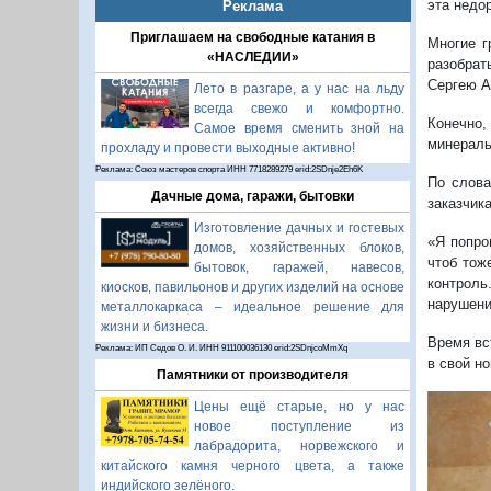
эта недо
Реклама
Приглашаем на свободные катания в
Многие г
«НАСЛЕДИИ»
разобрат
Сергею А
Лето в разгаре, а у нас на льду
всегда свежо и комфортно.
Конечно,
Самое время сменить зной на
минераль
прохладу и провести выходные активно!
Реклама: Союз мастеров спорта ИНН 7718289279 erid:2SDnje2Eh6K
По слова
Дачные дома, гаражи, бытовки
заказчик
Изготовление дачных и гостевых
«Я попро
домов, хозяйственных блоков,
чтоб тож
бытовок, гаражей, навесов,
контроль
киосков, павильонов и других изделий на основе
нарушени
металлокаркаса – идеальное решение для
жизни и бизнеса.
Время вс
Реклама: ИП Седов О. И. ИНН 911100036130 erid:2SDnjcoMmXq
в свой н
Памятники от производителя
1/15
Цены ещё старые, но у нас
новое поступление из
лабрадорита, норвежского и
китайского камня черного цвета, а также
индийского зелёного.