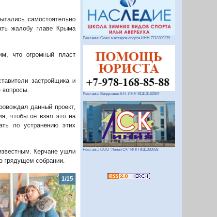
пытались самостоятельно
сать жалобу главе Крыма
Реклама: Союз мастеров спорта ИНН 7718289279
им, что огромный пласт
ставители застройщика и
 вопросы.
Реклама: Вандышев А.Н. ИНН 911113162887
провождал данный проект,
я, чтобы он взял это на
ать по устранению этих
Реклама: ООО "Линия СК" ИНН 9111030039
известным. Керчане ушли
 о грядущем собрании.
2/15