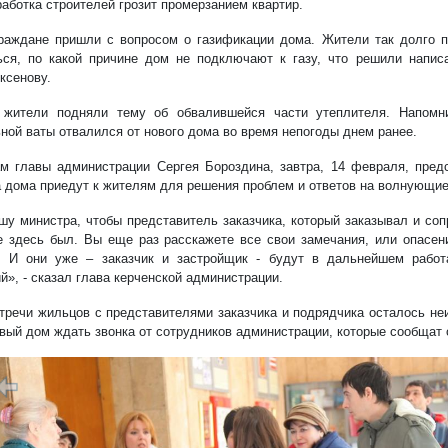
работка строителей грозит промерзанием квартир.
раждане пришли с вопросом о газификации дома. Жители так долго 
ься, по какой причине дом не подключают к газу, что решили напи
ксенову.
 жители подняли тему об обвалившейся части утеплителя. Напомн
ной ваты отвалился от нового дома во время непогоды днем ранее.
м главы администрации Сергея Бороздина, завтра, 14 февраля, пред
а дома приедут к жителям для решения проблем и ответов на волнующие
шу министра, чтобы представитель заказчика, который заказывал и со
е здесь был. Вы еще раз расскажете все свои замечания, или опасени
. И они уже – заказчик и застройщик - будут в дальнейшем работ
й», - сказал глава керченской администрации.
тречи жильцов с представителями заказчика и подрядчика осталось не
овый дом ждать звонка от сотрудников администрации, которые сообщат