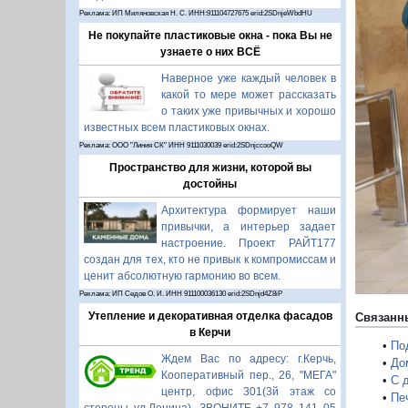
Реклама: ИП Миляновская Н. С. ИНН:911104727675 erid:2SDnjeWbdHU
Не покупайте пластиковые окна - пока Вы не
узнаете о них ВСЁ
Наверное уже каждый человек в
какой то мере может рассказать
о таких уже привычных и хорошо
П
известных всем пластиковых окнах.
Реклама: ООО "Линия СК" ИНН 9111030039 erid:2SDnjccooQW
Пространство для жизни, которой вы
достойны
Архитектура формирует наши
привычки, а интерьер задает
настроение. Проект РАЙТ177
создан для тех, кто не привык к компромиссам и
ценит абсолютную гармонию во всем.
Реклама: ИП Седов О. И. ИНН 911100036130 erid:2SDnjd4Z8iP
Утепление и декоративная отделка фасадов
Связанн
в Керчи
•
По
Ждем Вас по адресу: г.Керчь,
•
До
Кооперативный пер., 26, "МЕГА"
•
С 
центр, офис 301(3й этаж со
•
Пе