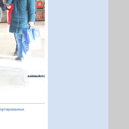
Следующий
портированных