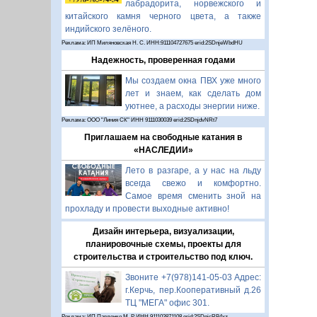
лабрадорита, норвежского и
китайского камня черного цвета, а также
индийского зелёного.
Реклама: ИП Миляновская Н. С. ИНН:911104727675 erid:2SDnjeWbdHU
Надежность, проверенная годами
Мы создаем окна ПВХ уже много
лет и знаем, как сделать дом
уютнее, а расходы энергии ниже.
Реклама: ООО "Линия СК" ИНН 9111030039 erid:2SDnjdvNRt7
Приглашаем на свободные катания в
«НАСЛЕДИИ»
Лето в разгаре, а у нас на льду
всегда свежо и комфортно.
Самое время сменить зной на
прохладу и провести выходные активно!
Дизайн интерьера, визуализации,
планировочные схемы, проекты для
строительства и строительство под ключ.
Звоните +7(978)141-05-03 Адрес:
г.Керчь, пер.Кооперативный д.26
ТЦ "МЕГА" офис 301.
Реклама: ИП Павленко М. Р. ИНН 911103871108 erid:2SDnjcRB4xz