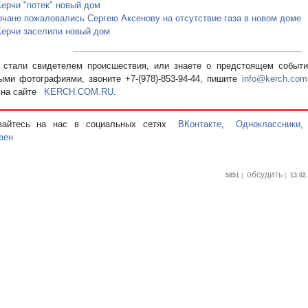
Керчи "потек" новый дом
рчане пожаловались Сергею Аксенову на отсутствие газа в новом доме
Керчи заселили новый дом
стали свидетелем происшествия, или знаете о предстоящем событии
ыми фотографиями, звоните +7-(978)-853-94-44,
пишите
info@kerch.com
 на сайте
KERCH.COM.RU
.
вайтесь на нас в социальных сетях
ВКонтакте
,
Одноклассники
зен
обсудить
5851
|
|
13.02