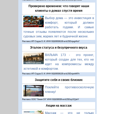
Проверено временем: что говорят наши
клиенты о домах спустя время
Выбор дома — это инвестиция в
комфорт, который должен
работать годами. И самые
точные отзывы появляются после нескольких
суровых зим, жарких лет и будничной жизни.
Реклама: ИП Седов О. И. ИНН 911100036130 erid:2SDnjegnNa7
Эталон статуса и безупречного вкуса
ВАЛЬМА 173 - это проект,
который создан для тех, кто не
идет на компромиссы между
эстетикой и комфортом.
Реклама: ИП Седов О. И. ИНН 911100036130 erid:2SDnjenhKFh
Защитите себя и своих близких
Поклейте противоосколочную
пленку!
Реклама: ООО "Линия СК" ИНН 9111030039 erid:2SDnjcDQahY
Акции на массаж
Массаж — это не только