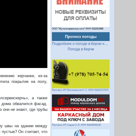
ООО "Мультисервисные сети" ИНН 9111001888
Прогноз погоды
Подробнее о погоде в Керчи на 2 недели
Погода в Керчи
нению керчанки, из-за
ртила покрытие на полу,
Реклама: ИП Миляновская Н. С. ИНН 911104727675
лсервискерчь», а также
с дома обвалился фасад.
о они не знают, где трубы
Реклама: ИП Седов О. И. ИНН 911100036130
му швы на здании между
 пустые? Он считает, что