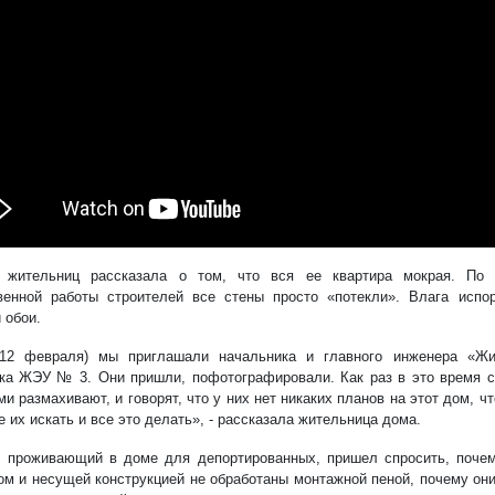
 жительниц рассказала о том, что вся ее квартира мокрая. По м
венной работы строителей все стены просто «потекли». Влага испо
 обои.
(12 февраля) мы приглашали начальника и главного инженера «Жи
ка ЖЭУ № 3. Они пришли, пофотографировали. Как раз в это время 
и размахивают, и говорят, что у них нет никаких планов на этот дом, чт
е их искать и все это делать», - рассказала жительница дома.
 проживающий в доме для депортированных, пришел спросить, поче
ом и несущей конструкцией не обработаны монтажной пеной, почему они