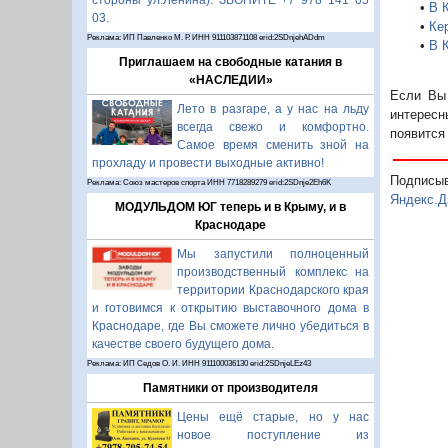
стороны ул.Ленина). ЗВОНИТЕ +7 978 141 05
•
В 
03.
•
Ке
Реклама: ИП Павленко М. Р. ИНН 911103871108 erid:2SDnjehADdm
•
В 
Приглашаем на свободные катания в
«НАСЛЕДИИ»
Если Вы 
Лето в разгаре, а у нас на льду
интересн
всегда свежо и комфортно.
появится
Самое время сменить зной на
прохладу и провести выходные активно!
Подписы
Реклама: Союз мастеров спорта ИНН 7718289279 erid:2SDnje2Eh6K
Яндекс.Д
МОДУЛЬДОМ ЮГ теперь и в Крыму, и в
Краснодаре
Мы запустили полноценный
производственный комплекс на
территории Краснодарского края
и готовимся к открытию выставочного дома в
Краснодаре, где Вы сможете лично убедиться в
качестве своего будущего дома.
Реклама: ИП Седов О. И. ИНН 911100036130 erid:2SDnjeLEz43
Памятники от производителя
Цены ещё старые, но у нас
новое поступление из