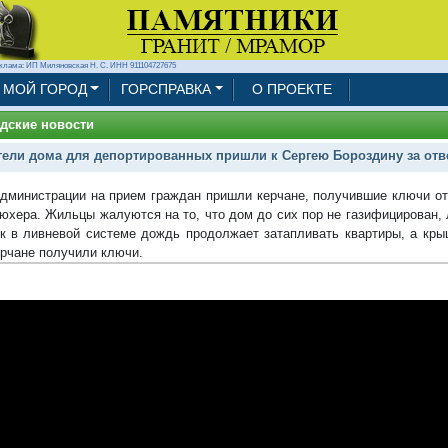
клама: ИП Миляновская Н. С. ИНН 911104727675
МОЙ ГОРОД
ГОРСПРАВКА
О ПРОЕКТЕ
дские новости
ели дома для депортированных пришли к Сергею Бороздину за отв
администрации на прием граждан пришли керчане, получившие ключи от
юхера. Жильцы жалуются на то, что дом до сих пор не газифицирован, 
к в ливневой системе дождь продолжает затапливать квартиры, а крыш
ерчане получили ключи.