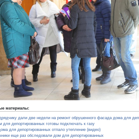
редыдущий
ые материалы:
дрядчику дали две недели на ремонт обрушенного фасада дома для де
м для депортированных готовы подключать к газу
дома для депортированных отпало утепление (видео)
чники еще раз обследовали дом для депортированных