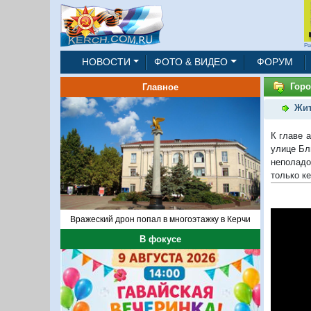
Ре
НОВОСТИ
ФОТО & ВИДЕО
ФОРУМ
Горо
Главное
Жит
К главе 
улице Бл
неполадо
только к
Вражеский дрон попал в многоэтажку в Керчи
В фокусе