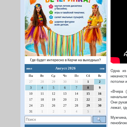
Где будет интересно в Керчи на выходных?
Август 2026
июл
сен
Одна из
Пн
Вт
Ср
Чт
Пт
Сб
Вс
некачест
потолки и
27
28
29
30
31
1
2
3
4
5
6
7
8
9
«Вчера 
10
11
12
13
14
15
16
начальни
17
18
19
20
21
22
23
Они рукам
24
25
26
27
28
29
30
лежат, гд
31
1
2
3
4
5
6
Мужчина,
пеноблок