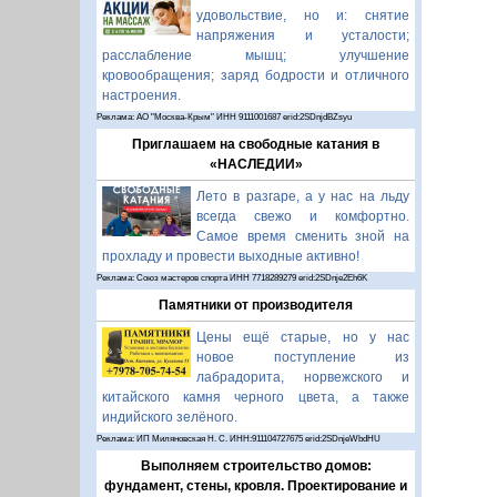
удовольствие, но и: снятие
напряжения и усталости;
расслабление мышц; улучшение
кровообращения; заряд бодрости и отличного
настроения.
Реклама: АО "Москва-Крым" ИНН 9111001687 erid:2SDnjdBZsyu
Приглашаем на свободные катания в
«НАСЛЕДИИ»
Лето в разгаре, а у нас на льду
всегда свежо и комфортно.
Самое время сменить зной на
прохладу и провести выходные активно!
Реклама: Союз мастеров спорта ИНН 7718289279 erid:2SDnje2Eh6K
Памятники от производителя
Цены ещё старые, но у нас
новое поступление из
лабрадорита, норвежского и
китайского камня черного цвета, а также
индийского зелёного.
Реклама: ИП Миляновская Н. С. ИНН:911104727675 erid:2SDnjeWbdHU
Выполняем строительство домов:
фундамент, стены, кровля. Проектирование и