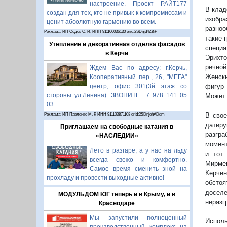
настроение. Проект РАЙТ177
В клад
создан для тех, кто не привык к компромиссам и
изобра
ценит абсолютную гармонию во всем.
разноо
Реклама: ИП Седов О. И. ИНН 911100036130 erid:2SDnjd4Z8iP
такие 
Утепление и декоративная отделка фасадов
специ
в Керчи
Эрихто
речной
Ждем Вас по адресу: г.Керчь,
Женски
Кооперативный пер., 26, "МЕГА"
фигур 
центр, офис 301(3й этаж со
стороны ул.Ленина). ЗВОНИТЕ +7 978 141 05
Может 
03.
В свое
Реклама: ИП Павленко М. Р. ИНН 911103871108 erid:2SDnjehADdm
датир
Приглашаем на свободные катания в
разгр
«НАСЛЕДИИ»
момент
Лето в разгаре, а у нас на льду
и тот
всегда свежо и комфортно.
Мирмек
Самое время сменить зной на
Керче
прохладу и провести выходные активно!
обстоя
досел
МОДУЛЬДОМ ЮГ теперь и в Крыму, и в
неразг
Краснодаре
Мы запустили полноценный
Испол