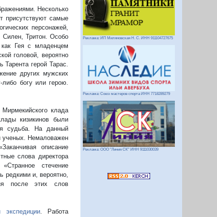
бражениями. Несколько
ет присутствуют самые
огических персонажей,
, Силен, Тритон. Особо
Реклама: ИП Миляновская Н. С. ИНН 911104727675
 как Гея с младенцем
кой головой, вероятно
 Тарента герой Тарас.
жение других мужских
-либо богу или герою.
Реклама: Союз мастеров спорта ИНН 7718289279
ы Мирмекийского клада
клады кизикинов были
ая судьба. На данный
и ученых. Немаловажен
«Заканчивая описание
Реклама: ООО "Линия СК" ИНН 9111030039
стные слова директора
 «Странное стечение
ь редкими и, вероятно,
ия после этих слов
й экспедиции
. Работа