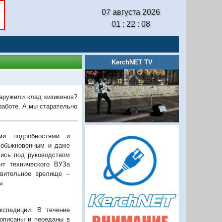
07 августа 2026
01 : 22 : 08
KerchNET TV
наружили клад кизикинов?
работе. А мы старательно
ми подробностями и
 обыкновенным и даже
лись под руководством
нт технического ВУЗа
ивительное зрелище –
ы.
кспедиции. В течение
 описаны и переданы в