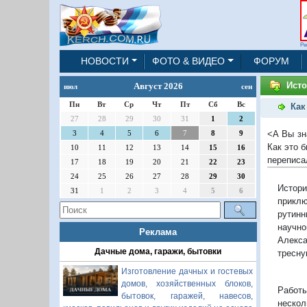
Ре
НОВОСТИ
ФОТО & ВИДЕО
ФОРУМ
Ист
Август 2026
июл
сен
Пн
Вт
Ср
Чт
Пт
Сб
Вс
Как
27
28
29
30
31
1
2
<А Вы зн
3
4
5
6
7
8
9
Как это 
10
11
12
13
14
15
16
переписал
17
18
19
20
21
22
23
24
25
26
27
28
29
30
Истор
31
1
2
3
4
5
6
приклю
рутинн
научно
Реклама
Алекс
Дачные дома, гаражи, бытовки
тресну
Изготовление дачных и гостевых
домов, хозяйственных блоков,
Работ
бытовок, гаражей, навесов,
нескол