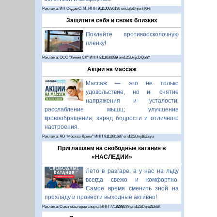
Реклама: ИП Седов О. И. ИНН 911100036130 erid:2SDnjenhKFh
Защитите себя и своих близких
Поклейте противоосколочную
пленку!
Реклама: ООО "Линия СК" ИНН 9111030039 erid:2SDnjcDQahY
Акции на массаж
Массаж — это не только
удовольствие, но и: снятие
напряжения и усталости;
расслабление мышц; улучшение
кровообращения; заряд бодрости и отличного
настроения.
Реклама: АО "Москва-Крым" ИНН 9111001687 erid:2SDnjdBZsyu
Приглашаем на свободные катания в
«НАСЛЕДИИ»
Лето в разгаре, а у нас на льду
всегда свежо и комфортно.
Самое время сменить зной на
прохладу и провести выходные активно!
Реклама: Союз мастеров спорта ИНН 7718289279 erid:2SDnje2Eh6K