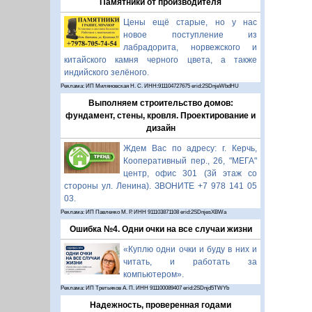
Памятники от производителя
Цены ещё старые, но у нас
новое поступление из
лабрадорита, норвежского и
китайского камня черного цвета, а также
индийского зелёного.
Реклама: ИП Миляновская Н. С. ИНН:911104727675 erid:2SDnjeWbdHU
Выполняем строительство домов:
фундамент, стены, кровля. Проектирование и
дизайн
Ждем Вас по адресу: г. Керчь,
Кооперативный пер., 26, "МЕГА"
центр, офис 301 (3й этаж со
стороны ул. Ленина). ЗВОНИТЕ +7 978 141 05
03.
Реклама: ИП Павленко М. Р. ИНН 911103871108 erid:2SDnjesXBWa
Ошибка №4. Одни очки на все случаи жизни
«Куплю одни очки и буду в них и
читать, и работать за
компьютером».
Реклама: ИП Третьяков А. П. ИНН 911100089407 erid:2SDnjd5TWYb
Надежность, проверенная годами