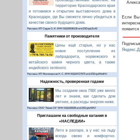
производственный комплекс на
Алекса
территории Краснодарского края
и готовимся к открытию выставочного дома в
Если Вы 
Краснодаре, где Вы сможете лично убедиться в
качестве своего будущего дома.
интересн
появится
Реклама: ИП Седов О. И. ИНН 911100036130 erid:2SDnjeLEz43
Памятники от производителя
Подписы
Цены ещё старые, но у нас
Яндекс.Д
новое поступление из
лабрадорита, норвежского и
китайского камня черного цвета, а также
индийского зелёного.
Реклама: ИП Миляновская Н. С. ИНН:911104727675 erid:2SDnjeWbdHU
Надежность, проверенная годами
Мы создаем окна ПВХ уже много
лет и знаем, как сделать дом
уютнее, а расходы энергии ниже.
Реклама: ООО "Линия СК" ИНН 9111030039 erid:2SDnjdvNRt7
Приглашаем на свободные катания в
«НАСЛЕДИИ»
Лето в разгаре, а у нас на льду
всегда свежо и комфортно.