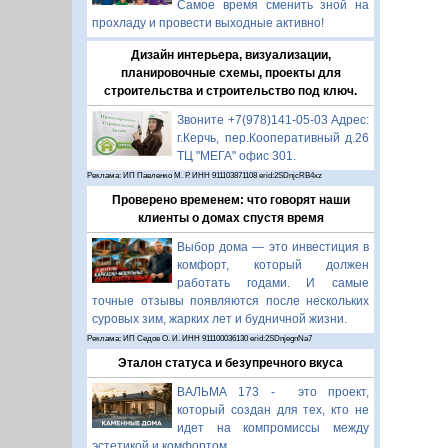
Самое время сменить зной на
прохладу и провести выходные активно!
Дизайн интерьера, визуализации,
планировочные схемы, проекты для
строительства и строительство под ключ.
Звоните +7(978)141-05-03 Адрес:
г.Керчь, пер.Кооперативный д.26
ТЦ "МЕГА" офис 301.
Реклама: ИП Павленко М. Р. ИНН 911103871108 erid:2SDnjcRB4xz
Проверено временем: что говорят наши
клиенты о домах спустя время
Выбор дома — это инвестиция в
комфорт, который должен
работать годами. И самые
точные отзывы появляются после нескольких
суровых зим, жарких лет и будничной жизни.
Реклама: ИП Седов О. И. ИНН 911100036130 erid:2SDnjegnNa7
Эталон статуса и безупречного вкуса
ВАЛЬМА 173 - это проект,
который создан для тех, кто не
идет на компромиссы между
эстетикой и комфортом.