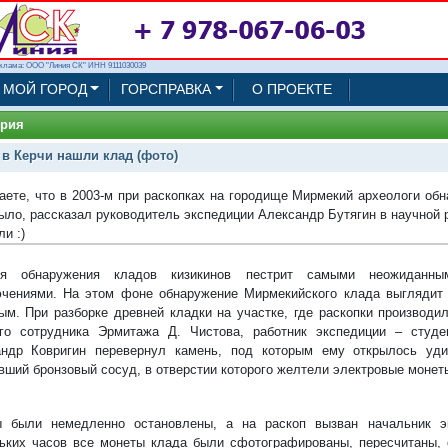
клама: ООО "Линия СК" ИНН 9111030039
МОЙ ГОРОД
ГОРСПРАВКА
О ПРОЕКТЕ
ория
 в Керчи нашли клад (фото)
аете, что в 2003-м при раскопках на городище Мирмекий археологи об
было, рассказал руководитель экспедиции Александр Бутягин в научной 
и :)
ия обнаружения кладов кизикинов пестрит самыми неожиданны
чениями. На этом фоне обнаружение Мирмекийского клада выглядит
ым. При разборке древней кладки на участке, где раскопки производи
го сотрудника Эрмитажа Д. Чистова, работник экспедиции – студе
андр Ковригин перевернул камень, под которым ему открылось уд
вший бронзовый сосуд, в отверстии которого желтели электровые монет
ы были немедленно остановлены, а на раскоп вызван начальник э
ьких часов все монеты клада были сфотографированы, пересчитаны,