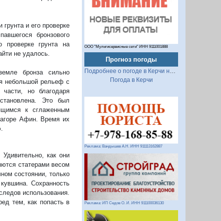
 грунта и его проверке
павшегося бронзового
 проверке грунта на
ООО "Мультисервисные сети" ИНН 9111001888
йти не удалось.
Прогноз погоды
Подробнее о погоде в Керчи на 2 недели
земле бронза сильно
Погода в Керчи
ся небольшой рельеф с
 части, но благодаря
сстановлена. Это был
ящимся к сглаженным
 агоре Афин. Время их
.
Реклама: Вандышев А.Н. ИНН 911113162887
 Удивительно, как они
яются статерами весом
ном состоянии, только
 кувшина. Сохранность
 следов использования.
ред тем, как попасть в
Реклама: ИП Седов О. И. ИНН 911100036130