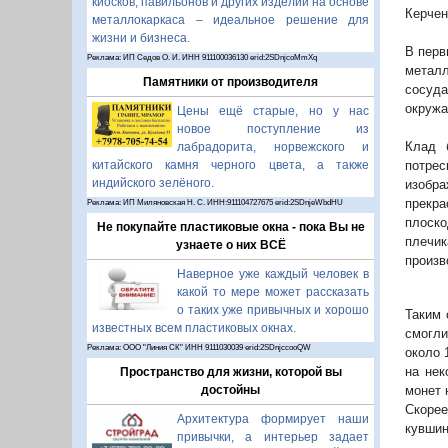
киосков, павильонов и других изделий на основе
Керчен
металлокаркаса – идеальное решение для
жизни и бизнеса.
В перв
Реклама: ИП Седов О. И. ИНН 911100036130 erid:2SDnjcoMmXq
метал
Памятники от производителя
сосуд
окружа
Цены ещё старые, но у нас
новое поступление из
Клад 
лабрадорита, норвежского и
потрес
китайского камня черного цвета, а также
индийского зелёного.
изобр
прекр
Реклама: ИП Миляновская Н. С. ИНН:911104727675 erid:2SDnjeWbdHU
плоск
Не покупайте пластиковые окна - пока Вы не
плечик
узнаете о них ВСЁ
произв
Наверное уже каждый человек в
какой то мере может рассказать
о таких уже привычных и хорошо
Таким 
известных всем пластиковых окнах.
смогли
Реклама: ООО "Линия СК" ИНН 9111030039 erid:2SDnjccooQW
около 
на нек
Пространство для жизни, которой вы
монет 
достойны
Скорее
Архитектура формирует наши
кувшин
привычки, а интерьер задает