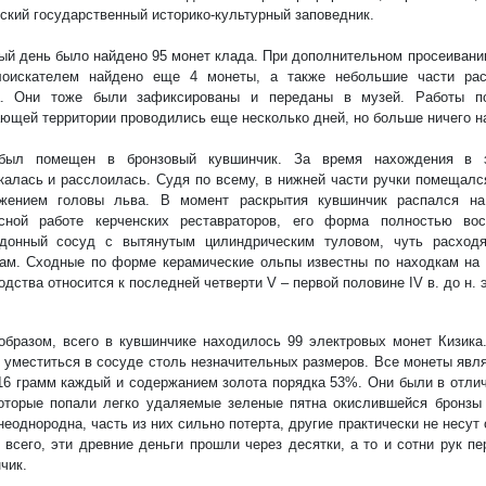
ский государственный историко-культурный заповедник.
ый день было найдено 95 монет клада. При дополнительном просеивании
лоискателем найдено еще 4 монеты, а также небольшие части рас
а. Они тоже были зафиксированы и переданы в музей. Работы по
ющей территории проводились еще несколько дней, но больше ничего на
был помещен в бронзовый кувшинчик. За время нахождения в 
калась и расслоилась. Судя по всему, в нижней части ручки помещал
ажением головы льва. В момент раскрытия кувшинчик распался на
асной работе керченских реставраторов, его форма полностью во
одонный сосуд с вытянутым цилиндрическим туловом, чуть расход
ам. Сходные по форме керамические ольпы известны по находкам на
одства относится к последней четверти V – первой половине IV в. до н. э
образом, всего в кувшинчике находилось 99 электровых монет Кизика.
 уместиться в сосуде столь незначительных размеров. Все монеты явл
16 грамм каждый и содержанием золота порядка 53%. Они были в отлич
оторые попали легко удаляемые зеленые пятна окислившейся бронзы
неоднородна, часть из них сильно потерта, другие практически не несут
 всего, эти древние деньги прошли через десятки, а то и сотни рук пе
чик.