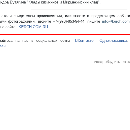
ндра Бутягина "Клады кизикинов и Мирмекийский клад".
стали свидетелем происшествия, или знаете о предстоящем событии
ыми фотографиями, звоните +7-(978)-853-94-44,
пишите
info@kerch.com
 на сайте
KERCH.COM.RU
.
вайтесь на нас в социальных сетях
ВКонтакте
,
Одноклассники
зен
обсудить
21883
|
|
10.06