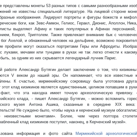
е представлены монеты 53 разных типов с самыми разнообразными изо
жений не известны специальной литературе. На лицевой стороне мон
бразные изображения. Лидируют портреты и фигуры божеств и мифол
греческие боги, как Зевс-Аммон, Гелиос, Геракл, Дионис, Аполлон, Ника
алисты выделяют Афину и таких популярных в Афинах персонажей,
нием, Кекроп, Триптолем. Также привлекает внимание бык с человечес
 бог Ахелой, и обнаженный человек на дельфине, возможно покровитель
е профили могут оказаться портретами Геры или Афродиты. Изобра
с луками, мечами или тунцами в руках не так легко отнести к какому
быть, за одним из них скрывается легендарный лучник Парис.
й работе Александр Бутягин делает заключение о том, что кизикин
уются V веком до нашей эры. Он напоминает, что все известные 
аблены. К счастью, мирмекийскому сокровищу была уготована друг
 этот клад кизикинов является единственным, целиком попавшим в рук
 факт, что эта находка имеет точную археологическую привязку. 
ийского клада, - пишет Александр Бутягин, - можно вспомнить горе
нского музея Антона Ашика, сказанные в середине XIX века:
тельств! Не суждено было, чтобы наука и керченский музеум обогатилис
е неизвестными монетами». Более, чем через полтора столет
рабленный клад кизикинов поступил, наконец, в Керченский музей».
ьзована информация и фото сайта
Мирмекийской археологическо