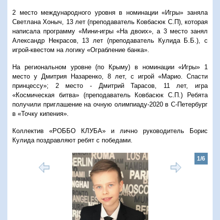
2 место международного уровня в номинации «Игры» заняла
Светлана Хоныч, 13 лет (преподаватель Ковбасюк С.П), которая
написала программу «Мини-игры «На двоих», а 3 место занял
Александр Некрасов, 13 лет (преподаватель Кулида Б.Б.), с
игрой-квестом на логику «Ограбление банка».
На региональном уровне (по Крыму) в номинации «Игры» 1
место у Дмитрия Назаренко, 8 лет, с игрой «Марио. Спасти
принцессу»; 2 место - Дмитрий Тарасов, 11 лет, игра
«Космическая битва» (преподаватель Ковбасюк С.П.) Ребята
получили приглашение на очную олимпиаду-2020 в С-Петербург
в «Точку кипения».
Коллектив «РОББО КЛУБА» и лично руководитель Борис
Кулида поздравляют ребят с победами.
1/6
Предыдущий
Следую