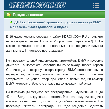
Городские новости
ДТП на "Госпитале": груженый грузовик выкинул BMW
с проезжей части (добавлено видео)
В 18 часов керчане сообщили сайту KERCH.COM.RU о том, что
на эстакаде в районе "Госпиталя" произошло серьезное ДТП. На
месте работает полиция, пожарные. По предварительным
данным, в ДТП четверо пострадавших.
По предварительной информации, автомобиль BMW и грузовик
двигались в попутном направлении по эстакаде шоссе Героев
Сталинграда в сторону центра города. BMW остановилось на
перекрестке, а следовавший за ним грузовик с песком
затормозить не успел. Удар пришелся в левый задний бампер
BMW, которую отбросило вправо на шумозащитный экран.
По информации медиков все пострадавшие - мужчины от 30 до
40 лет. Водитель грузовика - житель Ростова; получил ссадины
головы - на него упал домкрат, когда кабина перевернулась. Его
пассажир - житель Волгограда 1986 года рождения. Водитель