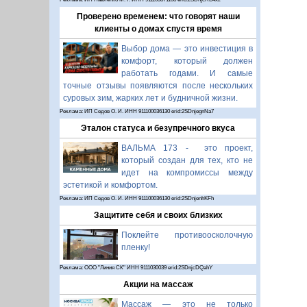
Проверено временем: что говорят наши
клиенты о домах спустя время
Выбор дома — это инвестиция в
комфорт, который должен
работать годами. И самые
точные отзывы появляются после нескольких
суровых зим, жарких лет и будничной жизни.
Реклама: ИП Седов О. И. ИНН 911100036130 erid:2SDnjegnNa7
Эталон статуса и безупречного вкуса
ВАЛЬМА 173 - это проект,
который создан для тех, кто не
идет на компромиссы между
эстетикой и комфортом.
Реклама: ИП Седов О. И. ИНН 911100036130 erid:2SDnjenhKFh
Защитите себя и своих близких
Поклейте противоосколочную
пленку!
Реклама: ООО "Линия СК" ИНН 9111030039 erid:2SDnjcDQahY
Акции на массаж
Массаж — это не только