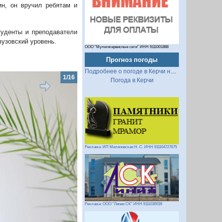
ин, он вручил ребятам и
туденты и преподаватели
узовский уровень.
ООО "Мультисервисные сети" ИНН 9111001888
Прогноз погоды
Подробнее о погоде в Керчи на 2 недели
Погода в Керчи
Реклама: ИП Миляновская Н. С. ИНН 911104727675
Следующий
Реклама: ООО "Линия СК" ИНН 9111030039