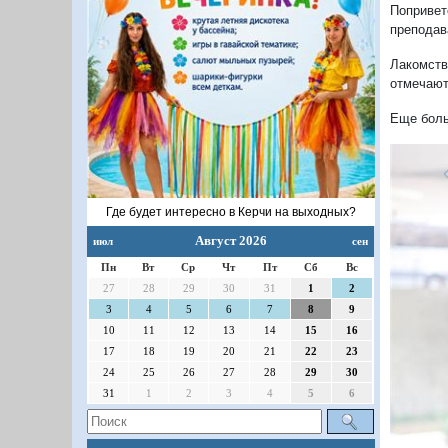
Попривет
преподав
Лакомств
отмечают
Еще боль
Где будет интересно в Керчи на выходных?
Август 2026
июл
сен
Пн
Вт
Ср
Чт
Пт
Сб
Вс
27
28
29
30
31
1
2
3
4
5
6
7
8
9
10
11
12
13
14
15
16
17
18
19
20
21
22
23
П
24
25
26
27
28
29
30
31
1
2
3
4
5
6