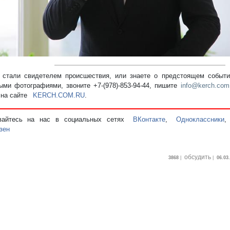
стали свидетелем происшествия, или знаете о предстоящем событии
ыми фотографиями, звоните +7-(978)-853-94-44,
пишите
info@kerch.com
 на сайте
KERCH.COM.RU
.
вайтесь на нас в социальных сетях
ВКонтакте
,
Одноклассники
зен
обсудить
3868
|
|
06.03