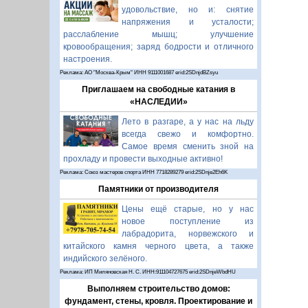
удовольствие, но и: снятие
напряжения и усталости;
расслабление мышц; улучшение
кровообращения; заряд бодрости и отличного
настроения.
Реклама: АО "Москва-Крым" ИНН 9111001687 erid:2SDnjdBZsyu
Приглашаем на свободные катания в
«НАСЛЕДИИ»
Лето в разгаре, а у нас на льду
всегда свежо и комфортно.
Самое время сменить зной на
прохладу и провести выходные активно!
Реклама: Союз мастеров спорта ИНН 7718289279 erid:2SDnje2Eh6K
Памятники от производителя
Цены ещё старые, но у нас
новое поступление из
лабрадорита, норвежского и
китайского камня черного цвета, а также
индийского зелёного.
Реклама: ИП Миляновская Н. С. ИНН:911104727675 erid:2SDnjeWbdHU
Выполняем строительство домов:
фундамент, стены, кровля. Проектирование и