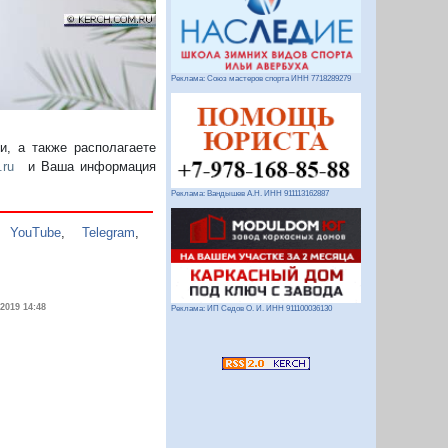
Реклама: Союз мастеров спорта ИНН 7718289279
, а также располагаете
.ru
и Ваша информация
Реклама: Вандышев А.Н. ИНН 911113162887
,
YouTube
,
Telegram
,
.2019 14:48
Реклама: ИП Седов О. И. ИНН 911100036130