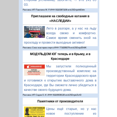
стороны ул.Ленина). ЗВОНИТЕ +7 978 141 05
03.
Реклама: ИП Павленко М. Р. ИНН 911103871108 erid:2SDnjehADdm
Приглашаем на свободные катания в
«НАСЛЕДИИ»
Лето в разгаре, а у нас на льду
всегда свежо и комфортно.
Самое время сменить зной на
прохладу и провести выходные активно!
Реклама: Союз мастеров спорта ИНН 7718289279 erid:2SDnje2Eh6K
МОДУЛЬДОМ ЮГ теперь и в Крыму, и в
Краснодаре
Мы запустили полноценный
производственный комплекс на
территории Краснодарского края
и готовимся к открытию выставочного дома в
Краснодаре, где Вы сможете лично убедиться в
качестве своего будущего дома.
Реклама: ИП Седов О. И. ИНН 911100036130 erid:2SDnjeLEz43
Памятники от производителя
Цены ещё старые, но у нас
новое поступление из