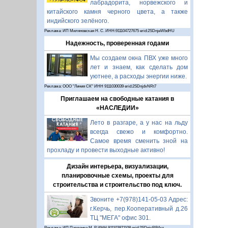
лабрадорита, норвежского и
китайского камня черного цвета, а также
индийского зелёного.
Реклама: ИП Миляновская Н. С. ИНН:911104727675 erid:2SDnjeWbdHU
Надежность, проверенная годами
Мы создаем окна ПВХ уже много
лет и знаем, как сделать дом
уютнее, а расходы энергии ниже.
Реклама: ООО "Линия СК" ИНН 9111030039 erid:2SDnjdvNRt7
Приглашаем на свободные катания в
«НАСЛЕДИИ»
Лето в разгаре, а у нас на льду
всегда свежо и комфортно.
Самое время сменить зной на
прохладу и провести выходные активно!
Дизайн интерьера, визуализации,
планировочные схемы, проекты для
строительства и строительство под ключ.
Звоните +7(978)141-05-03 Адрес:
г.Керчь, пер.Кооперативный д.26
ТЦ "МЕГА" офис 301.
Реклама: ИП Павленко М. Р. ИНН 911103871108 erid:2SDnjcRB4xz