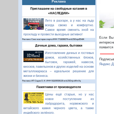
Реклама
Приглашаем на свободные катания в
«НАСЛЕДИИ»
Лето в разгаре, а у нас на льду
всегда свежо и комфортно.
Самое время сменить зной на
прохладу и провести выходные активно!
Если Вы 
Реклама: Союз мастеров спорта ИНН 7718289279 erid:2SDnje2Eh6K
интересн
Дачные дома, гаражи, бытовки
появится
Изготовление дачных и гостевых
домов, хозяйственных блоков,
Подписы
бытовок, гаражей, навесов,
Яндекс.Д
киосков, павильонов и других изделий на основе
металлокаркаса – идеальное решение для
жизни и бизнеса.
Реклама: ИП Седов О. И. ИНН 911100036130 erid:2SDnjcoMmXq
Памятники от производителя
Цены ещё старые, но у нас
новое поступление из
лабрадорита, норвежского и
китайского камня черного цвета, а также
индийского зелёного.