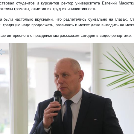
ствовал студентов и курсантов ректор университета Евгений Масютк
ателям грамоты, отметив их труд их инициативность.
а были настолько вкусными, что разлетелись буквально на глазах. С
: традицию надо продолжать, развивать и может даже выводить на межв
ше интересного о празднике мы расскажем сегодня в видео-репортаже.
1/16
редыдущий