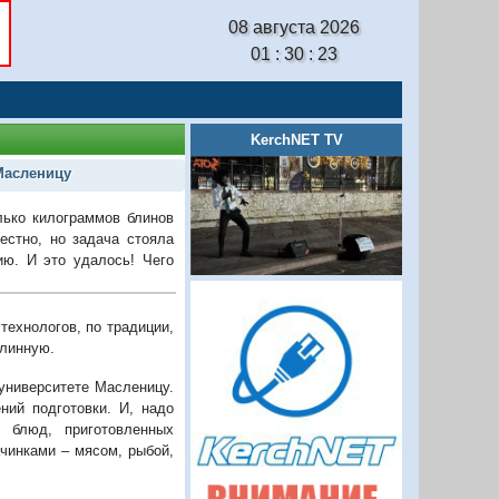
08 августа 2026
01 : 30 : 24
KerchNET TV
Масленицу
лько килограммов блинов
естно, но задача стояла
ию. И это удалось! Чего
технологов, по традиции,
блинную.
 университете Масленицу.
ний подготовки. И, надо
 блюд, приготовленных
чинками – мясом, рыбой,