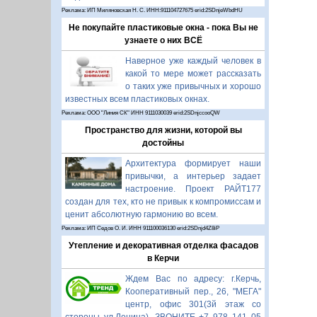
Реклама: ИП Миляновская Н. С. ИНН:911104727675 erid:2SDnjeWbdHU
Не покупайте пластиковые окна - пока Вы не
узнаете о них ВСЁ
Наверное уже каждый человек в
какой то мере может рассказать
о таких уже привычных и хорошо
известных всем пластиковых окнах.
Реклама: ООО "Линия СК" ИНН 9111030039 erid:2SDnjccooQW
Пространство для жизни, которой вы
достойны
Архитектура формирует наши
привычки, а интерьер задает
настроение. Проект РАЙТ177
создан для тех, кто не привык к компромиссам и
ценит абсолютную гармонию во всем.
Реклама: ИП Седов О. И. ИНН 911100036130 erid:2SDnjd4Z8iP
Утепление и декоративная отделка фасадов
в Керчи
Ждем Вас по адресу: г.Керчь,
Кооперативный пер., 26, "МЕГА"
центр, офис 301(3й этаж со