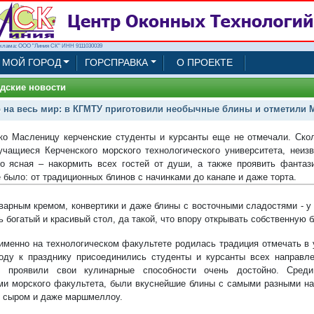
клама: ООО "Линия СК" ИНН 9111030039
МОЙ ГОРОД
ГОРСПРАВКА
О ПРОЕКТЕ
дские новости
 на весь мир: в КГМТУ приготовили необычные блины и отметили 
ко Масленицу керченские студенты и курсанты еще не отмечали. Ско
учащиеся Керченского морского технологического университета, неизв
о ясная – накормить всех гостей от души, а также проявить фантаз
 было: от традиционных блинов с начинками до канапе и даже торта.
аварным кремом, конвертики и даже блины с восточными сладостями - у 
ь богатый и красивый стол, да такой, что впору открывать собственную 
 именно на технологическом факультете родилась традиция отмечать в
оду к празднику присоединились студенты и курсанты всех направле
ь, проявили свои кулинарные способности очень достойно. Среди
ми морского факультета, были вкуснейшие блины с самыми разными на
 сыром и даже маршмеллоу.