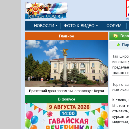
Ре
НОВОСТИ
ФОТО & ВИДЕО
ФОРУМ
Горо
Главное
Пир
Так широ
испекли 
предельн
только не
Торт с з
был очен
Вражеский дрон попал в многоэтажку в Керчи
В фокусе
К слову,
В этом г
отметит
курсанта
мидиями,