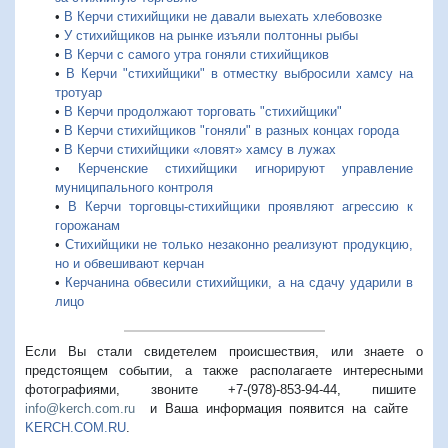
•
В Керчи стихийщики не давали выехать хлебовозке
•
У стихийщиков на рынке изъяли полтонны рыбы
•
В Керчи с самого утра гоняли стихийщиков
•
В Керчи "стихийщики" в отместку выбросили хамсу на
тротуар
•
В Керчи продолжают торговать "стихийщики"
•
В Керчи стихийщиков "гоняли" в разных концах города
•
В Керчи стихийщики «ловят» хамсу в лужах
•
Керченские стихийщики игнорируют управление
муниципального контроля
•
В Керчи торговцы-стихийщики проявляют агрессию к
горожанам
•
Стихийщики не только незаконно реализуют продукцию,
но и обвешивают керчан
•
Керчанина обвесили стихийщики, а на сдачу ударили в
лицо
Если Вы стали свидетелем происшествия, или знаете о
предстоящем событии, а также располагаете интересными
фотографиями, звоните +7-(978)-853-94-44,
пишите
info@kerch.com.ru
и Ваша информация появится на сайте
KERCH.COM.RU
.