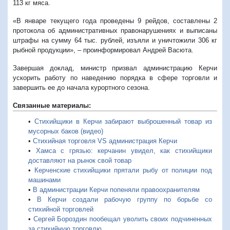
113 кг мяса.
«В январе текущего года проведены 9 рейдов, составлены 2
протокола об административных правонарушениях и выписаны
штрафы на сумму 64 тыс. рублей, изъяли и уничтожили 306 кг
рыбной продукции», – проинформировал Андрей Васюта.
Завершая доклад, министр призвал администрацию Керчи
ускорить работу по наведению порядка в сфере торговли и
завершить ее до начала курортного сезона.
Связанные материалы:
•
Стихийщики в Керчи забирают выброшенный товар из
мусорных баков (видео)
•
Стихийная торговля VS администрация Керчи
•
Хамса с грязью: керчанин увидел, как стихийщики
доставляют на рынок свой товар
•
Керченские стихийщики прятали рыбу от полиции под
машинами
•
В администрации Керчи попеняли правоохранителям
•
В Керчи создали рабочую группу по борьбе со
стихийной торговлей
•
Сергей Бороздин пообещал уволить своих подчиненных
за стихийную торговлю