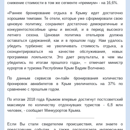
снижение стоимости в том же сегменте «премиум» - на 16,6%.
«Раннее бронирование отдыха в Крыму идет достаточно
хорошими темпами. Те отели, которые уже сформировали свою
ценовую политику, сохраняют достаточно демократичные и
конкурентоспособные цены и весной, и в период высокого
летнего сезона. Ценовая политика отельеров должна
оставаться сдержанной, как и в прошлом году. Нам удалось
убедить турбизнес не увеличивать стоимость отдыха, а
сконцентрироваться на качестве обслуживания, новых
программах лояльности. Это дает результаты, в чем мы
убедились по итогам прошлого года», – отмечает министр
курортов и туризма Республики Крым Вадим Волченко.
По данным сервисов он-лайн бронирования количество
бронировок авиабилетов в Крым увеличилось
на 37% по
сравнению с прошлым годом.
По итогам 2018 года Крымом впервые достигнут постсоветский
максимум по количеству отдохнувших туристов - 6,8 млн
человек, - сообщает Минкурортов Крыма.
Если Вы стали свидетелем происшествия, или знаете о
предстоящем событии, а также располагаете интересными