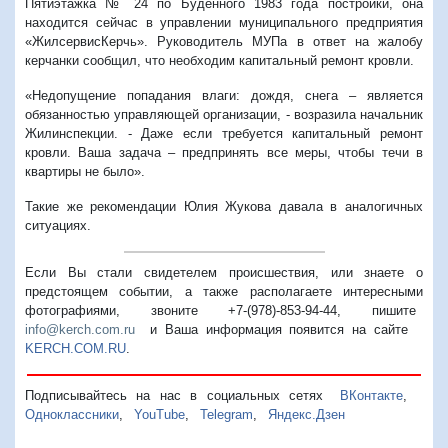
Пятиэтажка № 24 по Буденного 1983 года постройки, она
находится сейчас в управлении муниципального предприятия
«ЖилсервисКерчь». Руководитель МУПа в ответ на жалобу
керчанки сообщил, что необходим капитальный ремонт кровли.
«Недопущение попадания влаги: дождя, снега – является
обязанностью управляющей организации, - возразила начальник
Жилинспекции. - Даже если требуется капитальный ремонт
кровли. Ваша задача – предпринять все меры, чтобы течи в
квартиры не было».
Такие же рекомендации Юлия Жукова давала в аналогичных
ситуациях.
Если Вы стали свидетелем происшествия, или знаете о
предстоящем событии, а также располагаете интересными
фотографиями, звоните +7-(978)-853-94-44,
пишите
info@kerch.com.ru
и Ваша информация появится на сайте
KERCH.COM.RU
.
Подписывайтесь на нас в социальных сетях
ВКонтакте
,
Одноклассники
,
YouTube
,
Telegram
,
Яндекс.Дзен