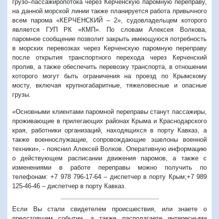
грузо–пассажиропотока через Керченскую паромную переправу,
на данной морской линии также планируется работа привычного
всем парома «КЕРЧЕНСКИЙ – 2», судовладельцем которого
является ГУП РК «КМП». По словам Алексея Волкова,
паромное сообщение позволит закрыть имеющуюся потребность
в морских перевозках через Керченскую паромную переправу
после открытия транспортного перехода через Керченский
пролив, а также обеспечить перевозку транспорта, в отношении
которого могут быть ограничения на проезд по Крымскому
мосту, включая крупногабаритные, тяжеловесные и опасные
грузы.
«Основными клиентами паромной переправы станут пассажиры,
проживающие в прилегающих районах Крыма и Краснодарского
края, работники организаций, находящихся в порту Кавказ, а
также военнослужащие, сопровождающие эшелоны военной
техники», - пояснил Алексей Волков. Оперативную информацию
о действующем расписании движения паромов, а также с
изменениями в работе переправы можно получить по
телефонам: +7 978 796-17-64 – диспетчер в порту Крым;+7 989
125-46-46 – диспетчер в порту Кавказ.
Если Вы стали свидетелем происшествия, или знаете о
предстоящем событии, а также располагаете интересными