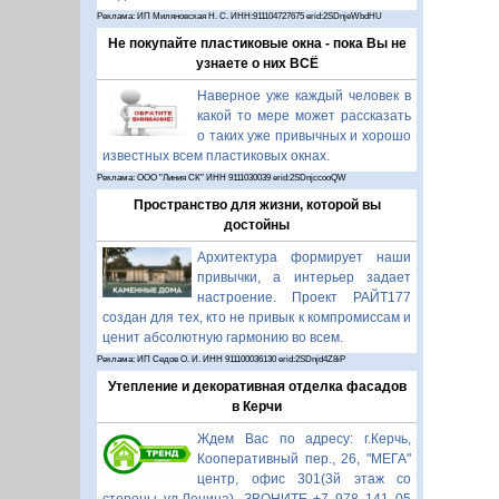
Реклама: ИП Миляновская Н. С. ИНН:911104727675 erid:2SDnjeWbdHU
Не покупайте пластиковые окна - пока Вы не
узнаете о них ВСЁ
Наверное уже каждый человек в
какой то мере может рассказать
о таких уже привычных и хорошо
известных всем пластиковых окнах.
Реклама: ООО "Линия СК" ИНН 9111030039 erid:2SDnjccooQW
Пространство для жизни, которой вы
достойны
Архитектура формирует наши
привычки, а интерьер задает
настроение. Проект РАЙТ177
создан для тех, кто не привык к компромиссам и
ценит абсолютную гармонию во всем.
Реклама: ИП Седов О. И. ИНН 911100036130 erid:2SDnjd4Z8iP
Утепление и декоративная отделка фасадов
в Керчи
Ждем Вас по адресу: г.Керчь,
Кооперативный пер., 26, "МЕГА"
центр, офис 301(3й этаж со