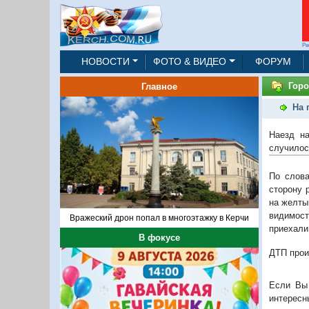
Ре
НОВОСТИ
ФОТО & ВИДЕО
ФОРУМ
Горо
Главное
На 
Наезд н
случилос
По слова
сторону 
на желты
видимост
Вражеский дрон попал в многоэтажку в Керчи
приехали
В фокусе
ДТП прои
Если Вы 
интересн