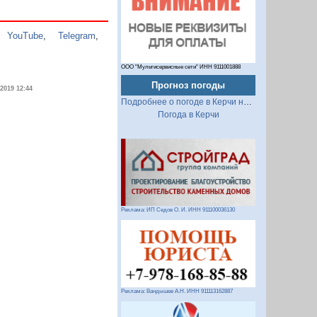
,
YouTube
,
Telegram
,
ООО "Мультисервисные сети" ИНН 9111001888
Прогноз погоды
.2019 12:44
Подробнее о погоде в Керчи на 2 недели
Погода в Керчи
Реклама: ИП Седов О. И. ИНН 911100036130
Реклама: Вандышев А.Н. ИНН 911113162887