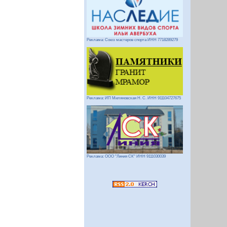
Реклама: Союз мастеров спорта ИНН 7718289279
Реклама: ИП Миляновская Н. С. ИНН 911104727675
Реклама: ООО "Линия СК" ИНН 9111030039