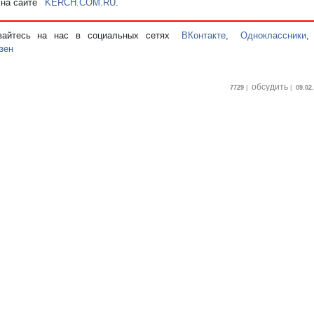
 на сайте
KERCH.COM.RU
.
вайтесь на нас в социальных сетях
ВКонтакте
,
Одноклассники
зен
обсудить
7729
|
|
09.02