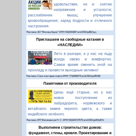
удовольствие, но и: снятие
напряжения и усталости;
расслабление мышц; улучшение
кровообращения; заряд бодрости и отличного
настроения.
Реклама: АО "Москва-Крым" ИНН 9111001687 erid:2SDnjdBZsyu
Приглашаем на свободные катания в
«НАСЛЕДИИ»
Лето в разгаре, а у нас на льду
всегда свежо и комфортно.
Самое время сменить зной на
прохладу и провести выходные активно!
Реклама: Союз мастеров спорта ИНН 7718289279 erid:2SDnje2Eh6K
Памятники от производителя
Цены ещё старые, но у нас
новое поступление из
лабрадорита, норвежского и
китайского камня черного цвета, а также
индийского зелёного.
Реклама: ИП Миляновская Н. С. ИНН:911104727675 erid:2SDnjeWbdHU
Выполняем строительство домов:
фундамент, стены, кровля. Проектирование и