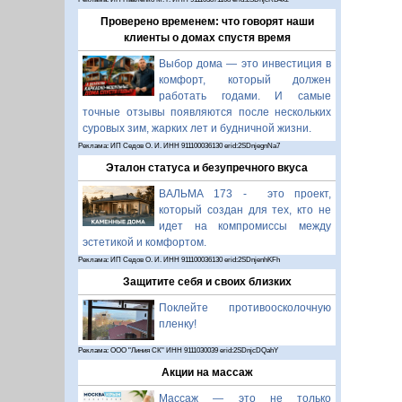
Проверено временем: что говорят наши
клиенты о домах спустя время
Выбор дома — это инвестиция в
комфорт, который должен
работать годами. И самые
точные отзывы появляются после нескольких
суровых зим, жарких лет и будничной жизни.
Реклама: ИП Седов О. И. ИНН 911100036130 erid:2SDnjegnNa7
Эталон статуса и безупречного вкуса
ВАЛЬМА 173 - это проект,
который создан для тех, кто не
идет на компромиссы между
эстетикой и комфортом.
Реклама: ИП Седов О. И. ИНН 911100036130 erid:2SDnjenhKFh
Защитите себя и своих близких
Поклейте противоосколочную
пленку!
Реклама: ООО "Линия СК" ИНН 9111030039 erid:2SDnjcDQahY
Акции на массаж
Массаж — это не только