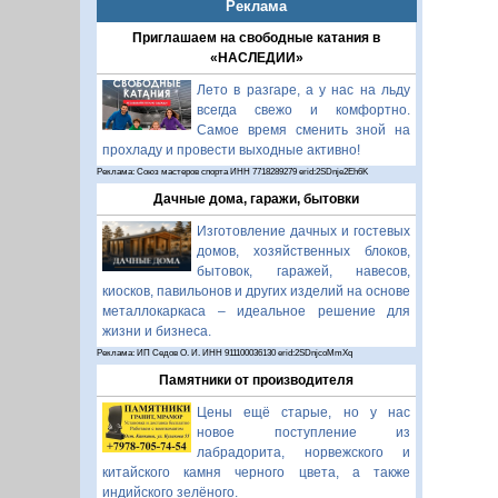
Реклама
Приглашаем на свободные катания в
«НАСЛЕДИИ»
Лето в разгаре, а у нас на льду
всегда свежо и комфортно.
Самое время сменить зной на
прохладу и провести выходные активно!
Реклама: Союз мастеров спорта ИНН 7718289279 erid:2SDnje2Eh6K
Дачные дома, гаражи, бытовки
Изготовление дачных и гостевых
домов, хозяйственных блоков,
бытовок, гаражей, навесов,
киосков, павильонов и других изделий на основе
металлокаркаса – идеальное решение для
жизни и бизнеса.
Реклама: ИП Седов О. И. ИНН 911100036130 erid:2SDnjcoMmXq
Памятники от производителя
Цены ещё старые, но у нас
новое поступление из
лабрадорита, норвежского и
китайского камня черного цвета, а также
индийского зелёного.