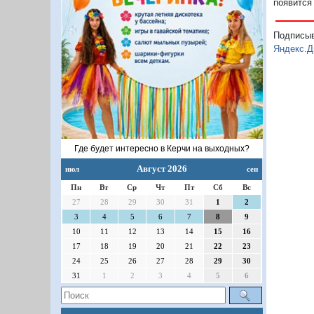
появится
Подписы
Яндекс.Д
Где будет интересно в Керчи на выходных?
Август 2026
июл
сен
Пн
Вт
Ср
Чт
Пт
Сб
Вс
27
28
29
30
31
1
2
3
4
5
6
7
8
9
10
11
12
13
14
15
16
17
18
19
20
21
22
23
24
25
26
27
28
29
30
31
1
2
3
4
5
6