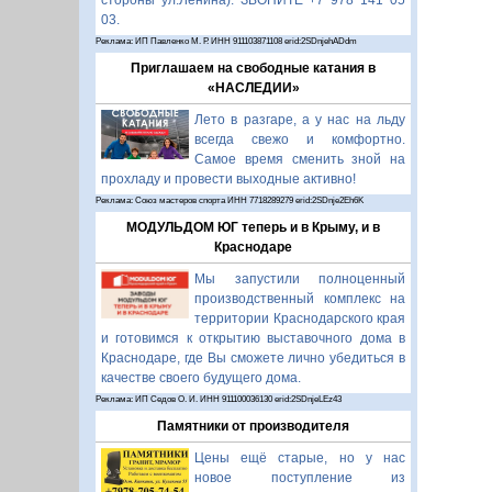
стороны ул.Ленина). ЗВОНИТЕ +7 978 141 05
03.
Реклама: ИП Павленко М. Р. ИНН 911103871108 erid:2SDnjehADdm
Приглашаем на свободные катания в
«НАСЛЕДИИ»
Лето в разгаре, а у нас на льду
всегда свежо и комфортно.
Самое время сменить зной на
прохладу и провести выходные активно!
Реклама: Союз мастеров спорта ИНН 7718289279 erid:2SDnje2Eh6K
МОДУЛЬДОМ ЮГ теперь и в Крыму, и в
Краснодаре
Мы запустили полноценный
производственный комплекс на
территории Краснодарского края
и готовимся к открытию выставочного дома в
Краснодаре, где Вы сможете лично убедиться в
качестве своего будущего дома.
Реклама: ИП Седов О. И. ИНН 911100036130 erid:2SDnjeLEz43
Памятники от производителя
Цены ещё старые, но у нас
новое поступление из