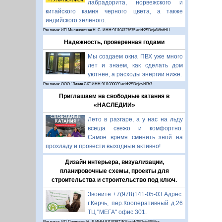
лабрадорита, норвежского и
китайского камня черного цвета, а также
индийского зелёного.
Реклама: ИП Миляновская Н. С. ИНН:911104727675 erid:2SDnjeWbdHU
Надежность, проверенная годами
Мы создаем окна ПВХ уже много
лет и знаем, как сделать дом
уютнее, а расходы энергии ниже.
Реклама: ООО "Линия СК" ИНН 9111030039 erid:2SDnjdvNRt7
Приглашаем на свободные катания в
«НАСЛЕДИИ»
Лето в разгаре, а у нас на льду
всегда свежо и комфортно.
Самое время сменить зной на
прохладу и провести выходные активно!
Дизайн интерьера, визуализации,
планировочные схемы, проекты для
строительства и строительство под ключ.
Звоните +7(978)141-05-03 Адрес:
г.Керчь, пер.Кооперативный д.26
ТЦ "МЕГА" офис 301.
Реклама: ИП Павленко М. Р. ИНН 911103871108 erid:2SDnjcRB4xz