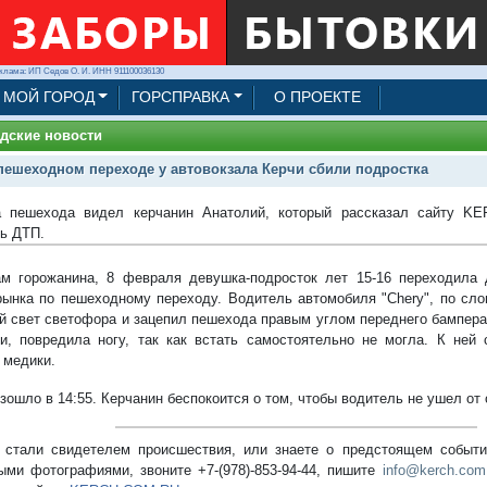
клама: ИП Седов О. И. ИНН 911100036130
МОЙ ГОРОД
ГОРСПРАВКА
О ПРОЕКТЕ
дские новости
пешеходном переходе у автовокзала Керчи сбили подростка
а пешехода видел керчанин Анатолий, который рассказал сайту K
ь ДТП.
м горожанина, 8 февраля девушка-подросток лет 15-16 переходила 
рынка по пешеходному переходу. Водитель автомобиля "Chery", по сло
й свет светофора и зацепил пешехода правым углом переднего бампера
и, повредила ногу, так как встать самостоятельно не могла. К ней
 медики.
зошло в 14:55. Керчанин беспокоится о том, чтобы водитель не ушел от 
стали свидетелем происшествия, или знаете о предстоящем событии
ыми фотографиями, звоните +7-(978)-853-94-44,
пишите
info@kerch.com