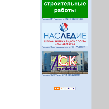
Реклама: ИП Павленко М. Р. ИНН 911103871108
Реклама: Союз мастеров спорта ИНН 7718289279
Реклама: ООО "Линия СК" ИНН 9111030039