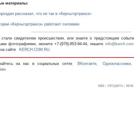
ые материалы:
роздин рассказал, что не так в «Керчьгортрансе»
тории «Керчьгортранса» работают силовики
стали свидетелем происшествия, или знаете о предстоящем событии
ыми фотографиями, звоните +7-(978)-853-94-44,
пишите
info@kerch.com
 на сайте
KERCH.COM.RU
.
вайтесь на нас в социальных сетях
ВКонтакте
,
Одноклассники
зен
обсудить
5262
|
|
08.02