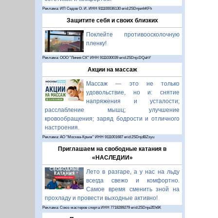
Реклама: ИП Седов О. И. ИНН 911100036130 erid:2SDnjenhKFh
Защитите себя и своих близких
Поклейте противоосколочную
пленку!
Реклама: ООО "Линия СК" ИНН 9111030039 erid:2SDnjcDQahY
Акции на массаж
Массаж — это не только
удовольствие, но и: снятие
напряжения и усталости;
расслабление мышц; улучшение
кровообращения; заряд бодрости и отличного
настроения.
Реклама: АО "Москва-Крым" ИНН 9111001687 erid:2SDnjdBZsyu
Приглашаем на свободные катания в
«НАСЛЕДИИ»
Лето в разгаре, а у нас на льду
всегда свежо и комфортно.
Самое время сменить зной на
прохладу и провести выходные активно!
Реклама: Союз мастеров спорта ИНН 7718289279 erid:2SDnje2Eh6K