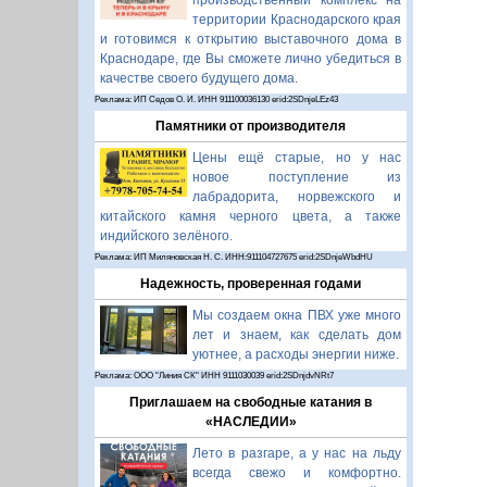
производственный комплекс на
территории Краснодарского края
и готовимся к открытию выставочного дома в
Краснодаре, где Вы сможете лично убедиться в
качестве своего будущего дома.
Реклама: ИП Седов О. И. ИНН 911100036130 erid:2SDnjeLEz43
Памятники от производителя
Цены ещё старые, но у нас
новое поступление из
лабрадорита, норвежского и
китайского камня черного цвета, а также
индийского зелёного.
Реклама: ИП Миляновская Н. С. ИНН:911104727675 erid:2SDnjeWbdHU
Надежность, проверенная годами
Мы создаем окна ПВХ уже много
лет и знаем, как сделать дом
уютнее, а расходы энергии ниже.
Реклама: ООО "Линия СК" ИНН 9111030039 erid:2SDnjdvNRt7
Приглашаем на свободные катания в
«НАСЛЕДИИ»
Лето в разгаре, а у нас на льду
всегда свежо и комфортно.