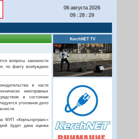
06 августа 2026
09 : 28 : 30
KerchNET TV
тся вопросы законности
я, по факту возбуждено
нодательства в части
ехнически неисправных
средством в состоянии
следуется уголовное дело
асности.
на МУП «Керчьгортранс»
орой будет дана оценка