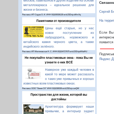
киосков, павильонов и других изделий на основе
Связанн
металлокаркаса – идеальное решение для
жизни и бизнеса.
Сергей Бо
Реклама: ИП Седов О. И. ИНН 911100036130 erid:2SDnjcoMmXq
На терри
Памятники от производителя
Цены ещё старые, но у нас
Если Вы 
новое поступление из
интересн
лабрадорита, норвежского и
появится
китайского камня черного цвета, а также
индийского зелёного.
Реклама: ИП Миляновская Н. С. ИНН:911104727675 erid:2SDnjeWbdHU
Подписы
Не покупайте пластиковые окна - пока Вы не
Яндекс.Д
узнаете о них ВСЁ
Наверное уже каждый человек в
какой то мере может рассказать
о таких уже привычных и хорошо
известных всем пластиковых окнах.
Реклама: ООО "Линия СК" ИНН 9111030039 erid:2SDnjccooQW
Пространство для жизни, которой вы
достойны
Архитектура формирует наши
привычки, а интерьер задает