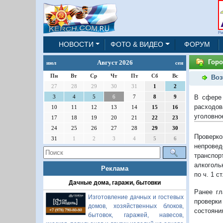
Ре
НОВОСТИ
ФОТО & ВИДЕО
ФОРУМ
Горо
Август 2026
июл
сен
Пн
Вт
Ср
Чт
Пт
Сб
Вс
Воз
27
28
29
30
31
1
2
В сфере 
3
4
5
6
7
8
9
расходов
10
11
12
13
14
15
16
уголовно
17
18
19
20
21
22
23
24
25
26
27
28
29
30
Проверк
31
1
2
3
4
5
6
непрове
транспо
алкоголь
Реклама
по ч. 1 с
Дачные дома, гаражи, бытовки
Ранее гл
Изготовление дачных и гостевых
проверки
домов, хозяйственных блоков,
состояни
бытовок, гаражей, навесов,