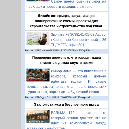
Самое время сменить зной на
прохладу и провести выходные активно!
Дизайн интерьера, визуализации,
планировочные схемы, проекты для
строительства и строительство под ключ.
Звоните +7(978)141-05-03 Адрес:
г.Керчь, пер.Кооперативный д.26
ТЦ "МЕГА" офис 301.
Реклама: ИП Павленко М. Р. ИНН 911103871108 erid:2SDnjcRB4xz
Проверено временем: что говорят наши
клиенты о домах спустя время
Выбор дома — это инвестиция в
комфорт, который должен
работать годами. И самые
точные отзывы появляются после нескольких
суровых зим, жарких лет и будничной жизни.
Реклама: ИП Седов О. И. ИНН 911100036130 erid:2SDnjegnNa7
Эталон статуса и безупречного вкуса
ВАЛЬМА 173 - это проект,
который создан для тех, кто не
идет на компромиссы между
эстетикой и комфортом.