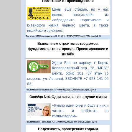
Памятники от производителя
Цены ещё старые, но у нас
новое поступление из
лабрадорита, норвежского и
китайского камня черного цвета, а также
индийского зелёного.
Реклама: ИП Миляновская Н. С. ИНН:911104727675 erid:2SDnjeWbdHU
Выполняем строительство домов:
фундамент, стены, кровля. Проектирование и
дизайн
Ждем Вас по адресу: г. Керчь,
Кооперативный пер., 26, "МЕГА"
центр, офис 301 (3й этаж со
стороны ул. Ленина). ЗВОНИТЕ +7 978 141 05
03.
Реклама: ИП Павленко М. Р. ИНН 911103871108 erid:2SDnjesXBWa
Ошибка №4. Одни очки на все случаи жизни
«Куплю одни очки и буду в них и
читать, и работать за
компьютером».
Реклама: ИП Третьяков А. П. ИНН 911100089407 erid:2SDnjd5TWYb
Надежность, проверенная годами