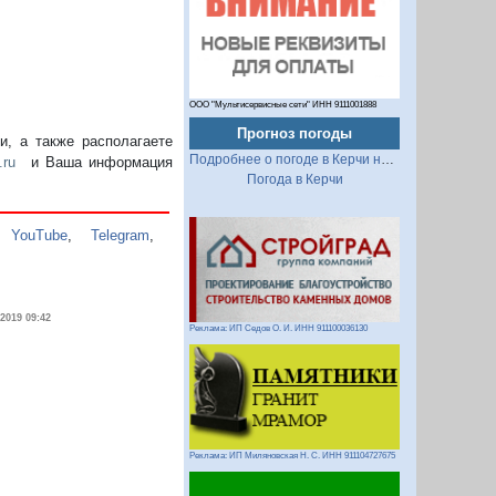
ООО "Мультисервисные сети" ИНН 9111001888
Прогноз погоды
, а также располагаете
Подробнее о погоде в Керчи на 2 недели
.ru
и Ваша информация
Погода в Керчи
,
YouTube
,
Telegram
,
.2019 09:42
Реклама: ИП Седов О. И. ИНН 911100036130
Реклама: ИП Миляновская Н. С. ИНН 911104727675