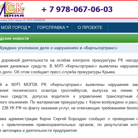
клама: ООО "Линия СК" ИНН 9111030039
МОЙ ГОРОД
ГОРСПРАВКА
О ПРОЕКТЕ
дские новости
буждено уголовное дело о нарушениях в «Керчьгортранс»
дорожной деятельности на особом контроле прокуратуры РК находя
ания денежных средств. В МУП «Керчьгортранс» выявлены нарушени
е дело. Об этом сообщает пресс-служба прокуратуры Крыма.
ой в МУП МОГОК РК «Керчьгортранс» выявлены нарушения зако
дения технического осмотра троллейбусов, выпуска на линию т
ртных средств, допуска водителя к управлению транспортным 
ного опьянения. По материалам прокуратуры г. Керчи возбуждено и рас
т. 238 УК РФ по факту оказания услуг, не отвечающих требованиям безоп
ава администрации Керчи Сергей Бороздин сообщил о проведении 
 с привлечением правоохранительных органов, по результатам кот
я автопарка и деятельности предприятия.