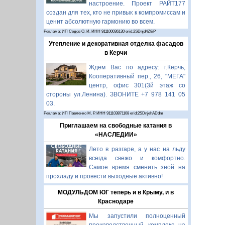
настроение. Проект РАЙТ177
создан для тех, кто не привык к компромиссам и
ценит абсолютную гармонию во всем.
Реклама: ИП Седов О. И. ИНН 911100036130 erid:2SDnjd4Z8iP
Утепление и декоративная отделка фасадов
в Керчи
Ждем Вас по адресу: г.Керчь,
Кооперативный пер., 26, "МЕГА"
центр, офис 301(3й этаж со
стороны ул.Ленина). ЗВОНИТЕ +7 978 141 05
03.
Реклама: ИП Павленко М. Р. ИНН 911103871108 erid:2SDnjehADdm
Приглашаем на свободные катания в
«НАСЛЕДИИ»
Лето в разгаре, а у нас на льду
всегда свежо и комфортно.
Самое время сменить зной на
прохладу и провести выходные активно!
МОДУЛЬДОМ ЮГ теперь и в Крыму, и в
Краснодаре
Мы запустили полноценный