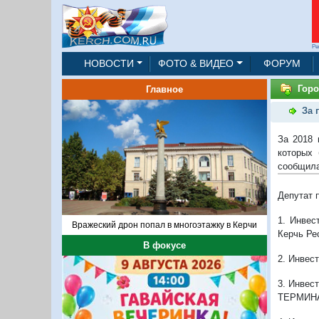
Ре
НОВОСТИ
ФОТО & ВИДЕО
ФОРУМ
Горо
Главное
За 
За 2018 
которых 
сообщила
Депутат 
1. Инвес
Вражеский дрон попал в многоэтажку в Керчи
Керчь Ре
В фокусе
2. Инвес
3. Инвес
ТЕРМИНА