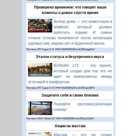
Проверено временем: что говорят наши
клиенты о домах спустя время
Выбор дома — это инвестиция в
комфорт, который должен
работать годами. И самые
точные отзывы появляются после нескольких
суровых зим, жарких лет и будничной жизни.
Реклама: ИП Седов О. И. ИНН 911100036130 erid:2SDnjegnNa7
Эталон статуса и безупречного вкуса
ВАЛЬМА 173 - это проект,
который создан для тех, кто не
идет на компромиссы между
эстетикой и комфортом.
Реклама: ИП Седов О. И. ИНН 911100036130 erid:2SDnjenhKFh
Защитите себя и своих близких
Поклейте противоосколочную
пленку!
Реклама: ООО "Линия СК" ИНН 9111030039 erid:2SDnjcDQahY
Акции на массаж
Массаж — это не только