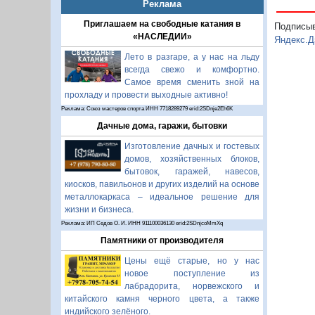
Реклама
Приглашаем на свободные катания в
Подписы
«НАСЛЕДИИ»
Яндекс.Д
Лето в разгаре, а у нас на льду
всегда свежо и комфортно.
Самое время сменить зной на
прохладу и провести выходные активно!
Реклама: Союз мастеров спорта ИНН 7718289279 erid:2SDnje2Eh6K
Дачные дома, гаражи, бытовки
Изготовление дачных и гостевых
домов, хозяйственных блоков,
бытовок, гаражей, навесов,
киосков, павильонов и других изделий на основе
металлокаркаса – идеальное решение для
жизни и бизнеса.
Реклама: ИП Седов О. И. ИНН 911100036130 erid:2SDnjcoMmXq
Памятники от производителя
Цены ещё старые, но у нас
новое поступление из
лабрадорита, норвежского и
китайского камня черного цвета, а также
индийского зелёного.