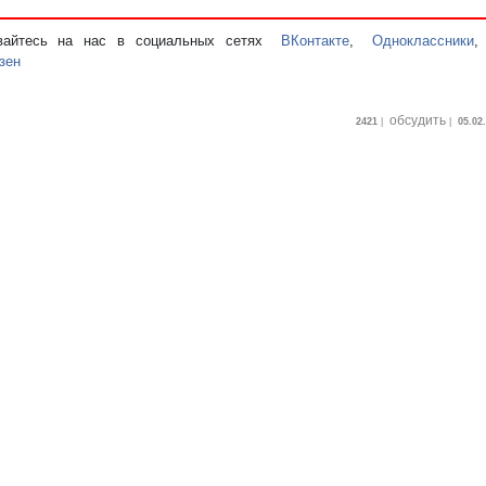
вайтесь на нас в социальных сетях
ВКонтакте
,
Одноклассники
зен
обсудить
2421
|
|
05.02