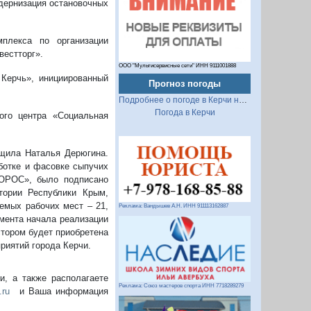
одернизация остановочных
плекса по организации
естторг».
ООО "Мультисервисные сети" ИНН 9111001888
 Керчь», инициированный
Прогноз погоды
Подробнее о погоде в Керчи на 2 недели
Погода в Керчи
вого центра «Социальная
бщила Наталья Дерюгина.
аботке и фасовке сыпучих
ФОРОС», было подписано
тории Республики Крым,
аемых рабочих мест – 21,
Реклама: Вандышев А.Н. ИНН 911113162887
омента начала реализации
стором будет приобретена
риятий города Керчи.
, а также располагаете
Реклама: Союз мастеров спорта ИНН 7718289279
.ru
и Ваша информация