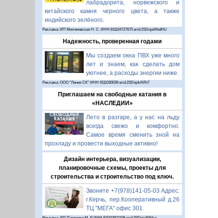
лабрадорита, норвежского и
китайского камня черного цвета, а также
индийского зелёного.
Реклама: ИП Миляновская Н. С. ИНН:911104727675 erid:2SDnjeWbdHU
Надежность, проверенная годами
Мы создаем окна ПВХ уже много
лет и знаем, как сделать дом
уютнее, а расходы энергии ниже.
Реклама: ООО "Линия СК" ИНН 9111030039 erid:2SDnjdvNRt7
Приглашаем на свободные катания в
«НАСЛЕДИИ»
Лето в разгаре, а у нас на льду
всегда свежо и комфортно.
Самое время сменить зной на
прохладу и провести выходные активно!
Дизайн интерьера, визуализации,
планировочные схемы, проекты для
строительства и строительство под ключ.
Звоните +7(978)141-05-03 Адрес:
г.Керчь, пер.Кооперативный д.26
ТЦ "МЕГА" офис 301.
Реклама: ИП Павленко М. Р. ИНН 911103871108 erid:2SDnjcRB4xz