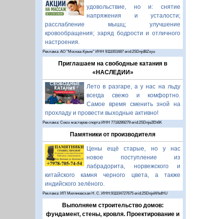
удовольствие, но и: снятие
напряжения и усталости;
расслабление мышц; улучшение
кровообращения; заряд бодрости и отличного
настроения.
Реклама: АО "Москва-Крым" ИНН 9111001687 erid:2SDnjdBZsyu
Приглашаем на свободные катания в
«НАСЛЕДИИ»
Лето в разгаре, а у нас на льду
всегда свежо и комфортно.
Самое время сменить зной на
прохладу и провести выходные активно!
Реклама: Союз мастеров спорта ИНН 7718289279 erid:2SDnje2Eh6K
Памятники от производителя
Цены ещё старые, но у нас
новое поступление из
лабрадорита, норвежского и
китайского камня черного цвета, а также
индийского зелёного.
Реклама: ИП Миляновская Н. С. ИНН:911104727675 erid:2SDnjeWbdHU
Выполняем строительство домов:
фундамент, стены, кровля. Проектирование и