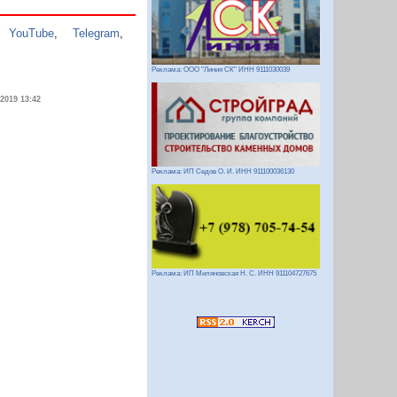
,
YouTube
,
Telegram
,
Реклама: ООО "Линия СК" ИНН 9111030039
.2019 13:42
Реклама: ИП Седов О. И. ИНН 911100036130
Реклама: ИП Миляновская Н. С. ИНН 911104727675