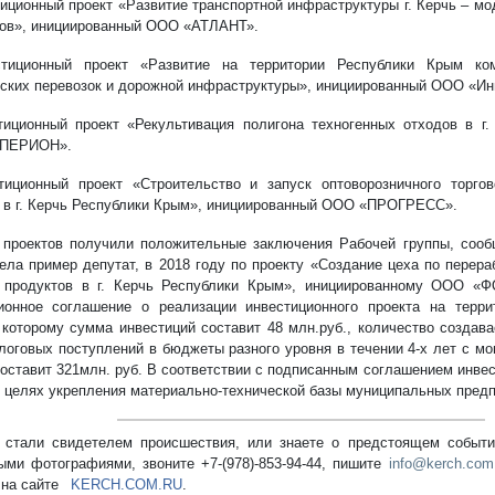
тиционный проект «Развитие транспортной инфраструктуры г. Керчь – м
ов», инициированный ООО «АТЛАНТ».
стиционный проект «Развитие на территории Республики Крым ком
ских перевозок и дорожной инфраструктуры», инициированный ООО «Инв
тиционный проект «Рекультивация полигона техногенных отходов в г.
ПЕРИОН».
тиционный проект «Строительство и запуск оптоворозничного торго
 в г. Керчь Республики Крым», инициированный ООО «ПРОГРЕСС».
 проектов получили положительные заключения Рабочей группы, соо
вела пример депутат, в 2018 году по проекту «Создание цеха по перер
 продуктов в г. Керчь Республики Крым», инициированному ООО «
ионное соглашение о реализации инвестиционного проекта на терри
 которому сумма инвестиций составит 48 млн.руб., количество создав
логовых поступлений в бюджеты разного уровня в течении 4-х лет с м
составит 321млн. руб. В соответствии с подписанным соглашением инве
в целях укрепления материально-технической базы муниципальных предп
стали свидетелем происшествия, или знаете о предстоящем событии
ыми фотографиями, звоните +7-(978)-853-94-44,
пишите
info@kerch.com
 на сайте
KERCH.COM.RU
.