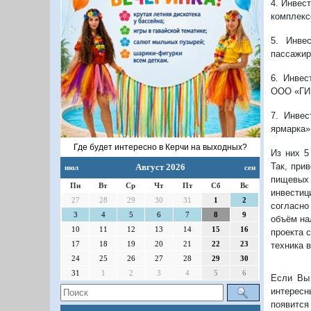
4. Инвес
комплекс
5. Инве
пассажир
6. Инвес
ООО «ГИ
7. Инвес
ярмарка»
Где будет интересно в Керчи на выходных?
Из них 5
Так, при
Август 2026
июл
сен
пищевых
Пн
Вт
Ср
Чт
Пт
Сб
Вс
инвестиц
27
28
29
30
31
1
2
согласно
3
4
5
6
7
8
9
объём на
10
11
12
13
14
15
16
проекта 
17
18
19
20
21
22
23
техника 
24
25
26
27
28
29
30
31
1
2
3
4
5
6
Если Вы 
интересн
появится