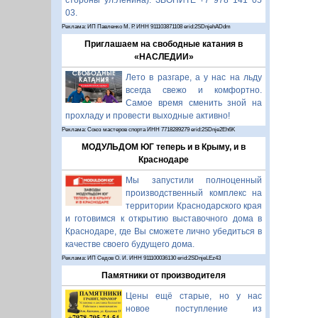
стороны ул.Ленина). ЗВОНИТЕ +7 978 141 05
03.
Реклама: ИП Павленко М. Р. ИНН 911103871108 erid:2SDnjehADdm
Приглашаем на свободные катания в
«НАСЛЕДИИ»
Лето в разгаре, а у нас на льду
всегда свежо и комфортно.
Самое время сменить зной на
прохладу и провести выходные активно!
Реклама: Союз мастеров спорта ИНН 7718289279 erid:2SDnje2Eh6K
МОДУЛЬДОМ ЮГ теперь и в Крыму, и в
Краснодаре
Мы запустили полноценный
производственный комплекс на
территории Краснодарского края
и готовимся к открытию выставочного дома в
Краснодаре, где Вы сможете лично убедиться в
качестве своего будущего дома.
Реклама: ИП Седов О. И. ИНН 911100036130 erid:2SDnjeLEz43
Памятники от производителя
Цены ещё старые, но у нас
новое поступление из