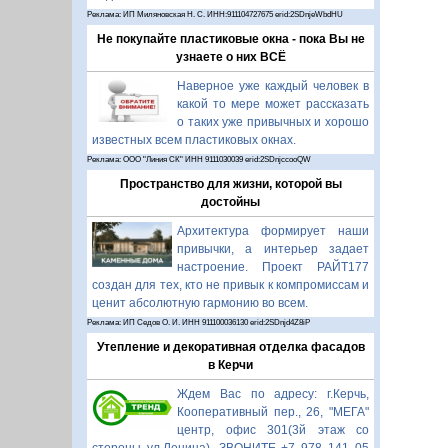
Реклама: ИП Миляновская Н. С. ИНН:911104727675 erid:2SDnjeWbdHU
Не покупайте пластиковые окна - пока Вы не
узнаете о них ВСЁ
Наверное уже каждый человек в
какой то мере может рассказать
о таких уже привычных и хорошо
известных всем пластиковых окнах.
Реклама: ООО "Линия СК" ИНН 9111030039 erid:2SDnjccooQW
Пространство для жизни, которой вы
достойны
Архитектура формирует наши
привычки, а интерьер задает
настроение. Проект РАЙТ177
создан для тех, кто не привык к компромиссам и
ценит абсолютную гармонию во всем.
Реклама: ИП Седов О. И. ИНН 911100036130 erid:2SDnjd4Z8iP
Утепление и декоративная отделка фасадов
в Керчи
Ждем Вас по адресу: г.Керчь,
Кооперативный пер., 26, "МЕГА"
центр, офис 301(3й этаж со