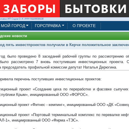
клама: ИП Седов О. И. ИНН 911100036130
МОЙ ГОРОД
ГОРСПРАВКА
О ПРОЕКТЕ
дские новости
год пять инвестпроектов получили в Керчи положительное заключе
год было проведено 8 заседаний рабочей группы по рассмотрению о
было рассмотрено 7 вновь поступивших инвестиционных проекта. 
 председатель профильной комиссии депутат Наталья Дерюгина.
привела перечень поступивших инвестиционных проектов:
тиционный проект «Создание цеха по переработке и фасовке сыпучих
спублики Крым», инициированный ООО «ФОРОС».
тиционный проект «Фитнес - кемпинг», инициированный ООО «ДК «Созвез
тиционный проект «Портовый терминальный комплекс по перевалке нефт
Л-1», инициированный ООО «Фирма «ТЭС».