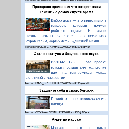
Проверено временем: что говорят наши
клиенты о домах спустя время
Выбор дома — это инвестиция в
комфорт, который должен
работать годами. И самые
точные отзывы появляются после нескольких
суровых зим, жарких лет и будничной жизни.
Реклама: ИП Седов О. И. ИНН 911100036130 erid:2SDnjegnNa7
Эталон статуса и безупречного вкуса
ВАЛЬМА 173 - это проект,
который создан для тех, кто не
идет на компромиссы между
эстетикой и комфортом.
Реклама: ИП Седов О. И. ИНН 911100036130 erid:2SDnjenhKFh
Защитите себя и своих близких
Поклейте противоосколочную
пленку!
Реклама: ООО "Линия СК" ИНН 9111030039 erid:2SDnjcDQahY
Акции на массаж
Массаж — это не только