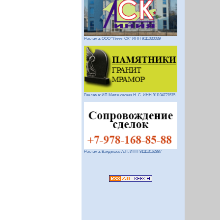
Реклама: ООО "Линия СК" ИНН 9111030039
Реклама: ИП Миляновская Н. С. ИНН 911104727675
Реклама: Вандышев А.Н. ИНН 911113162887