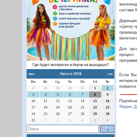
железнод
составе 
Дирекци
«Центр п
произво
билетног
Для орга
процесс 
программ
Где будет интересно в Керчи на выходных?
Август 2026
июл
сен
Если Вы 
интересн
Пн
Вт
Ср
Чт
Пт
Сб
Вс
появится
27
28
29
30
31
1
2
3
4
5
6
7
8
9
Подписы
10
11
12
13
14
15
16
Яндекс.Д
17
18
19
20
21
22
23
24
25
26
27
28
29
30
31
1
2
3
4
5
6