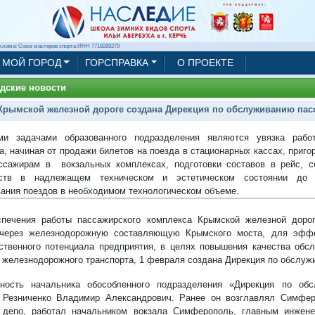
клама: Союз мастеров спорта ИНН 7718289279
МОЙ ГОРОД
ГОРСПРАВКА
О ПРОЕКТЕ
дские новости
Крымской железной дороге создана Дирекция по обслуживанию пас
ми задачами образованного подразделения являются увязка работ
а, начиная от продажи билетов на поезда в стационарных кассах, приго
ссажирам в вокзальных комплексах, подготовки составов в рейс, с
йств в надлежащем техническом и эстетическом состоянии до о
ания поездов в необходимом технологическом объеме.
печения работы пассажирского комплекса Крымской железной доро
 через железнодорожную составляющую Крымского моста, для эффе
ственного потенциала предприятия, в целях повышения качества обс
 железнодорожного транспорта, 1 февраля создана Дирекция по обслуж
ность начальника обособленного подразделения «Дирекция по обс
 Резниченко Владимир Александрович. Ранее он возглавлял Симфер
 депо, работал начальником вокзала Симферополь, главным инжен