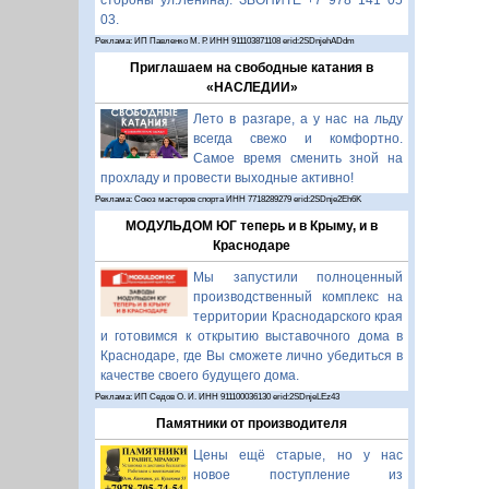
стороны ул.Ленина). ЗВОНИТЕ +7 978 141 05
03.
Реклама: ИП Павленко М. Р. ИНН 911103871108 erid:2SDnjehADdm
Приглашаем на свободные катания в
«НАСЛЕДИИ»
Лето в разгаре, а у нас на льду
всегда свежо и комфортно.
Самое время сменить зной на
прохладу и провести выходные активно!
Реклама: Союз мастеров спорта ИНН 7718289279 erid:2SDnje2Eh6K
МОДУЛЬДОМ ЮГ теперь и в Крыму, и в
Краснодаре
Мы запустили полноценный
производственный комплекс на
территории Краснодарского края
и готовимся к открытию выставочного дома в
Краснодаре, где Вы сможете лично убедиться в
качестве своего будущего дома.
Реклама: ИП Седов О. И. ИНН 911100036130 erid:2SDnjeLEz43
Памятники от производителя
Цены ещё старые, но у нас
новое поступление из