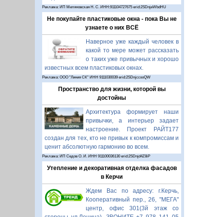
Реклама: ИП Миляновская Н. С. ИНН:911104727675 erid:2SDnjeWbdHU
Не покупайте пластиковые окна - пока Вы не
узнаете о них ВСЁ
Наверное уже каждый человек в
какой то мере может рассказать
о таких уже привычных и хорошо
известных всем пластиковых окнах.
Реклама: ООО "Линия СК" ИНН 9111030039 erid:2SDnjccooQW
Пространство для жизни, которой вы
достойны
Архитектура формирует наши
привычки, а интерьер задает
настроение. Проект РАЙТ177
создан для тех, кто не привык к компромиссам и
ценит абсолютную гармонию во всем.
Реклама: ИП Седов О. И. ИНН 911100036130 erid:2SDnjd4Z8iP
Утепление и декоративная отделка фасадов
в Керчи
Ждем Вас по адресу: г.Керчь,
Кооперативный пер., 26, "МЕГА"
центр, офис 301(3й этаж со