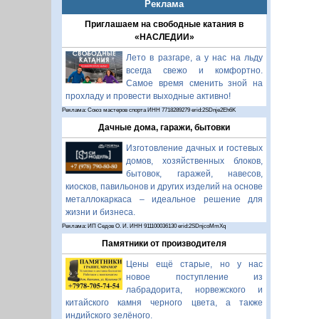
Реклама
Приглашаем на свободные катания в
«НАСЛЕДИИ»
Лето в разгаре, а у нас на льду
всегда свежо и комфортно.
Самое время сменить зной на
прохладу и провести выходные активно!
Реклама: Союз мастеров спорта ИНН 7718289279 erid:2SDnje2Eh6K
Дачные дома, гаражи, бытовки
Изготовление дачных и гостевых
домов, хозяйственных блоков,
бытовок, гаражей, навесов,
киосков, павильонов и других изделий на основе
металлокаркаса – идеальное решение для
жизни и бизнеса.
Реклама: ИП Седов О. И. ИНН 911100036130 erid:2SDnjcoMmXq
Памятники от производителя
Цены ещё старые, но у нас
новое поступление из
лабрадорита, норвежского и
китайского камня черного цвета, а также
индийского зелёного.