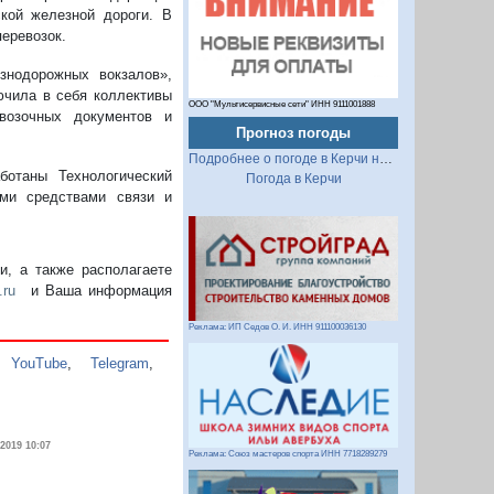
кой железной дороги. В
еревозок.
знодорожных вокзалов»,
ючила в себя коллективы
ООО "Мультисервисные сети" ИНН 9111001888
евозочных документов и
Прогноз погоды
Подробнее о погоде в Керчи на 2 недели
ботаны Технологический
Погода в Керчи
еми средствами связи и
, а также располагаете
.ru
и Ваша информация
Реклама: ИП Седов О. И. ИНН 911100036130
,
YouTube
,
Telegram
,
.2019 10:07
Реклама: Союз мастеров спорта ИНН 7718289279