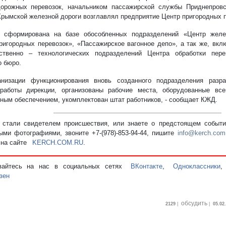
орожных перевозок, начальником пассажирской службы Приднепровс
Крымской железной дороги возглавлял предприятие Центр пригородных п
я сформирована на базе обособленных подразделений «Центр желе
ригородных перевозок», «Пассажирское вагонное депо», а так же, вкл
дственно – технологических подразделений Центра обработки пер
о бюро.
низации функционирования вновь созданного подразделения разра
работы дирекции, организованы рабочие места, оборудованные вс
ным обеспечением, укомплектован штат работников, - сообщает КЖД.
стали свидетелем происшествия, или знаете о предстоящем событии
ыми фотографиями, звоните +7-(978)-853-94-44,
пишите
info@kerch.com
 на сайте
KERCH.COM.RU
.
вайтесь на нас в социальных сетях
ВКонтакте
,
Одноклассники
зен
обсудить
2129
|
|
05.02