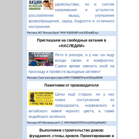
удовольствие, но и: снятие
напряжения и усталости;
расслабление мышц; улучшение
кровообращения; заряд бодрости и отличного
настроения.
Реклама: АО "Москва-Крым" ИНН 9111001687 erid:2SDnjdBZsyu
Приглашаем на свободные катания в
«НАСЛЕДИИ»
Лето в разгаре, а у нас на льду
всегда свежо и комфортно.
Самое время сменить зной на
прохладу и провести выходные активно!
Реклама: Союз мастеров спорта ИНН 7718289279 erid:2SDnje2Eh6K
Памятники от производителя
Цены ещё старые, но у нас
новое поступление из
лабрадорита, норвежского и
китайского камня черного цвета, а также
индийского зелёного.
Реклама: ИП Миляновская Н. С. ИНН:911104727675 erid:2SDnjeWbdHU
Выполняем строительство домов:
фундамент, стены, кровля. Проектирование и