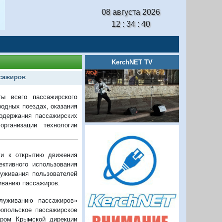
08 августа 2026
12 : 34 : 41
KerchNET TV
сажиров
ы всего пассажирского
родных поездах, оказания
одержания пассажирских
рганизации технологии
ги к открытию движения
ктивного использования
луживания пользователей
иванию пассажиров.
луживанию пассажиров»
опольское пассажирское
ером Крымской дирекции