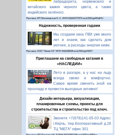
лабрадорита, норвежского и
китайского камня черного цвета, а также
индийского зелёного.
Реклама: ИП Миляновская Н. С. ИНН:911104727675 erid:2SDnjeWbdHU
Надежность, проверенная годами
Мы создаем окна ПВХ уже много
лет и знаем, как сделать дом
уютнее, а расходы энергии ниже.
Реклама: ООО "Линия СК" ИНН 9111030039 erid:2SDnjdvNRt7
Приглашаем на свободные катания в
«НАСЛЕДИИ»
Лето в разгаре, а у нас на льду
всегда свежо и комфортно.
Самое время сменить зной на
прохладу и провести выходные активно!
Дизайн интерьера, визуализации,
планировочные схемы, проекты для
строительства и строительство под ключ.
Звоните +7(978)141-05-03 Адрес:
г.Керчь, пер.Кооперативный д.26
ТЦ "МЕГА" офис 301.
Реклама: ИП Павленко М. Р. ИНН 911103871108 erid:2SDnjcRB4xz