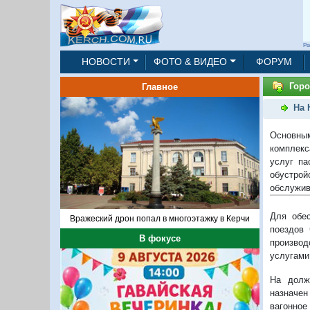
Ре
НОВОСТИ
ФОТО & ВИДЕО
ФОРУМ
Горо
Главное
На 
Основны
комплекс
услуг па
обустро
обслужив
Для обес
Вражеский дрон попал в многоэтажку в Керчи
поездов
В фокусе
производ
услугами
На долж
назначен
вагонное