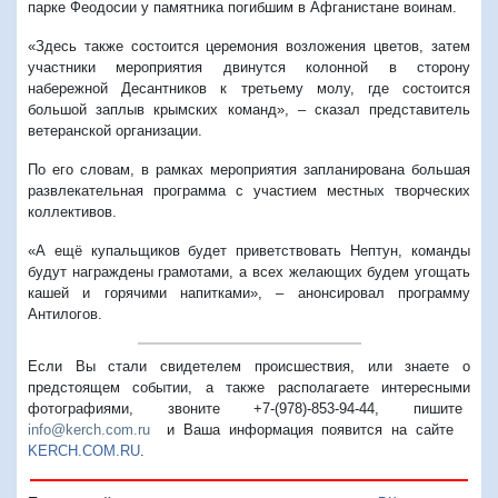
парке Феодосии у памятника погибшим в Афганистане воинам.
«Здесь также состоится церемония возложения цветов, затем
участники мероприятия двинутся колонной в сторону
набережной Десантников к третьему молу, где состоится
большой заплыв крымских команд», – сказал представитель
ветеранской организации.
По его словам, в рамках мероприятия запланирована большая
развлекательная программа с участием местных творческих
коллективов.
«А ещё купальщиков будет приветствовать Нептун, команды
будут награждены грамотами, а всех желающих будем угощать
кашей и горячими напитками», – анонсировал программу
Антилогов.
Если Вы стали свидетелем происшествия, или знаете о
предстоящем событии, а также располагаете интересными
фотографиями, звоните +7-(978)-853-94-44,
пишите
info@kerch.com.ru
и Ваша информация появится на сайте
KERCH.COM.RU
.