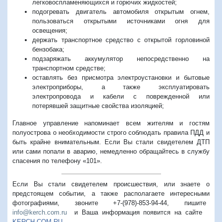
легковоспламеняющихся и горючих жидкостей;
подогревать двигатель автомобиля открытым огнем,
пользоваться открытыми источниками огня для
освещения;
держать транспортное средство с открытой горловиной
бензобака;
подзаряжать аккумулятор непосредственно на
транспортном средстве;
оставлять без присмотра электроустановки и бытовые
электроприборы, а также эксплуатировать
электропровода и кабели с поврежденной или
потерявшей защитные свойства изоляцией;
Главное управление напоминает всем жителям и гостям
полуострова о необходимости строго соблюдать правила ПДД и
быть крайне внимательным. Если Вы стали свидетелем ДТП
или сами попали в аварию, немедленно обращайтесь в службу
спасения по телефону «101».
Если Вы стали свидетелем происшествия, или знаете о
предстоящем событии, а также располагаете интересными
фотографиями, звоните +7-(978)-853-94-44,
пишите
info@kerch.com.ru
и Ваша информация появится на сайте
KERCH.COM.RU
.