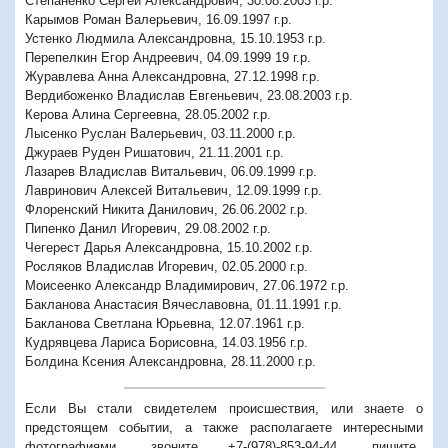
Степаненко Сергей Александрович, 30.08.2003 г.р.
Карымов Роман Валерьевич, 16.09.1997 г.р.
Устенко Людмила Александровна, 15.10.1953 г.р.
Перепелкин Егор Андреевич, 04.09.1999 19 г.р.
Журавлева Анна Александровна, 27.12.1998 г.р.
Вердибоженко Владислав Евгеньевич, 23.08.2003 г.р.
Керова Алина Сергеевна, 28.05.2002 г.р.
Лысенко Руслан Валерьевич, 03.11.2000 г.р.
Джураев Руден Ришатович, 21.11.2001 г.р.
Лазарев Владислав Витальевич, 06.09.1999 г.р.
Лавринович Алексей Витальевич, 12.09.1999 г.р.
Флоренский Никита Данилович, 26.06.2002 г.р.
Пипенко Данил Игоревич, 29.08.2002 г.р.
Чегерест Дарья Александровна, 15.10.2002 г.р.
Росляков Владислав Игоревич, 02.05.2000 г.р.
Моисеенко Александр Владимирович, 27.06.1972 г.р.
Бакланова Анастасия Вячеславовна, 01.11.1991 г.р.
Бакланова Светлана Юрьевна, 12.07.1961 г.р.
Кудрявцева Лариса Борисовна, 14.03.1956 г.р.
Болдина Ксения Александровна, 28.11.2000 г.р.
Если Вы стали свидетелем происшествия, или знаете о
предстоящем событии, а также располагаете интересными
фотографиями, звоните +7-(978)-853-94-44,
пишите