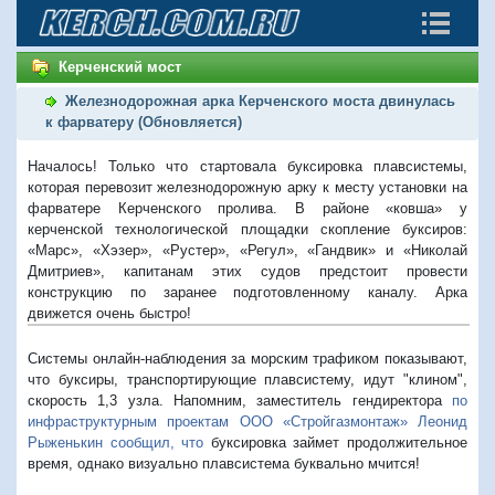
Керченский мост
Железнодорожная арка Керченского моста двинулась
к фарватеру (Обновляется)
Началось! Только что стартовала буксировка плавсистемы,
которая перевозит железнодорожную арку к месту установки на
фарватере Керченского пролива. В районе «ковша» у
керченской технологической площадки скопление буксиров:
«Марс», «Хэзер», «Рустер», «Регул», «Гандвик» и «Николай
Дмитриев», капитанам этих судов предстоит провести
конструкцию по заранее подготовленному каналу. Арка
движется очень быстро!
Системы онлайн-наблюдения за морским трафиком показывают,
что буксиры, транспортирующие плавсистему, идут "клином",
скорость 1,3 узла. Напомним, заместитель гендиректора
по
инфраструктурным проектам ООО «Стройгазмонтаж» Леонид
Рыженькин сообщил, что
буксировка займет продолжительное
время, однако визуально плавсистема буквально мчится!