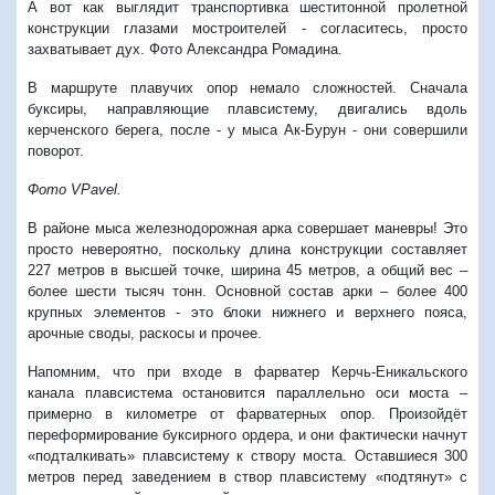
А вот как выглядит транспортивка шеститонной пролетной
конструкции глазами мостроителей - согласитесь, просто
захватывает дух. Фото Александра Ромадина.
В маршруте плавучих опор немало сложностей. Сначала
буксиры, направляющие плавсистему, двигались вдоль
керченского берега, после - у мыса Ак-Бурун - они совершили
поворот.
Фото VPavel.
В районе мыса железнодорожная арка совершает маневры! Это
просто невероятно, поскольку длина конструкции составляет
227 метров в высшей точке, ширина 45 метров, а общий вес –
более шести тысяч тонн. Основной состав арки – более 400
крупных элементов - это блоки нижнего и верхнего пояса,
арочные своды, раскосы и прочее.
Напомним, что при входе в фарватер Керчь-Еникальского
канала плавсистема остановится параллельно оси моста –
примерно в километре от фарватерных опор. Произойдёт
переформирование буксирного ордера, и они фактически начнут
«подталкивать» плавсистему к створу моста. Оставшиеся 300
метров перед заведением в створ плавсистему «подтянут» с