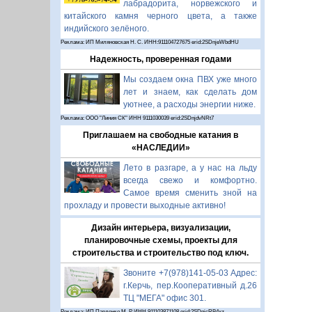
лабрадорита, норвежского и
китайского камня черного цвета, а также
индийского зелёного.
Реклама: ИП Миляновская Н. С. ИНН:911104727675 erid:2SDnjeWbdHU
Надежность, проверенная годами
Мы создаем окна ПВХ уже много
лет и знаем, как сделать дом
уютнее, а расходы энергии ниже.
Реклама: ООО "Линия СК" ИНН 9111030039 erid:2SDnjdvNRt7
Приглашаем на свободные катания в
«НАСЛЕДИИ»
Лето в разгаре, а у нас на льду
всегда свежо и комфортно.
Самое время сменить зной на
прохладу и провести выходные активно!
Дизайн интерьера, визуализации,
планировочные схемы, проекты для
строительства и строительство под ключ.
Звоните +7(978)141-05-03 Адрес:
г.Керчь, пер.Кооперативный д.26
ТЦ "МЕГА" офис 301.
Реклама: ИП Павленко М. Р. ИНН 911103871108 erid:2SDnjcRB4xz