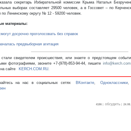
казала секретарь Избирательной комиссии Крыма Наталья Безрученк
льных выборах составляет 29500 человек, а в Госсовет – по Керченс
 по Ленинскому округу № 12 - 59200 человек.
ые материалы:
смогут досрочно проголосовать без справок
началась предвыборная агитация
стали свидетелем происшествия, или знаете о предстоящем событии
ыми фотографиями, звоните +7-(978)-853-94-44,
пишите
info@kerch.com
 на сайте
KERCH.COM.RU
.
вайтесь на нас в социальных сетях
ВКонтакте
,
Одноклассники
зен
обсудить
4186
|
|
24.08