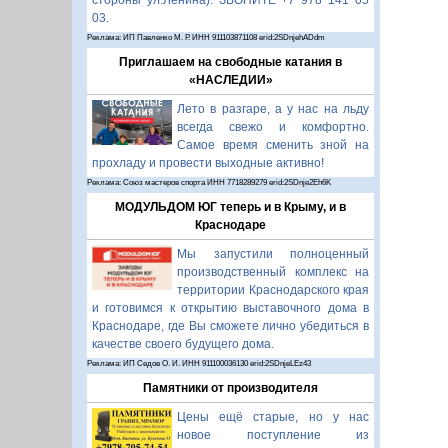
стороны ул.Ленина). ЗВОНИТЕ +7 978 141 05
03.
Реклама: ИП Павленко М. Р. ИНН 911103871108 erid:2SDnjehADdm
Приглашаем на свободные катания в
«НАСЛЕДИИ»
Лето в разгаре, а у нас на льду
всегда свежо и комфортно.
Самое время сменить зной на
прохладу и провести выходные активно!
Реклама: Союз мастеров спорта ИНН 7718289279 erid:2SDnje2Eh6K
МОДУЛЬДОМ ЮГ теперь и в Крыму, и в
Краснодаре
Мы запустили полноценный
производственный комплекс на
территории Краснодарского края
и готовимся к открытию выставочного дома в
Краснодаре, где Вы сможете лично убедиться в
качестве своего будущего дома.
Реклама: ИП Седов О. И. ИНН 911100036130 erid:2SDnjeLEz43
Памятники от производителя
Цены ещё старые, но у нас
новое поступление из