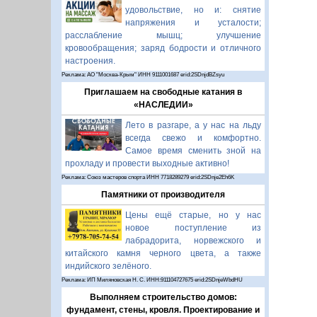
удовольствие, но и: снятие
напряжения и усталости;
расслабление мышц; улучшение
кровообращения; заряд бодрости и отличного
настроения.
Реклама: АО "Москва-Крым" ИНН 9111001687 erid:2SDnjdBZsyu
Приглашаем на свободные катания в
«НАСЛЕДИИ»
Лето в разгаре, а у нас на льду
всегда свежо и комфортно.
Самое время сменить зной на
прохладу и провести выходные активно!
Реклама: Союз мастеров спорта ИНН 7718289279 erid:2SDnje2Eh6K
Памятники от производителя
Цены ещё старые, но у нас
новое поступление из
лабрадорита, норвежского и
китайского камня черного цвета, а также
индийского зелёного.
Реклама: ИП Миляновская Н. С. ИНН:911104727675 erid:2SDnjeWbdHU
Выполняем строительство домов:
фундамент, стены, кровля. Проектирование и