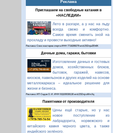
Реклама
Приглашаем на свободные катания в
«НАСЛЕДИИ»
Лето в разгаре, а у нас на льду
всегда свежо и комфортно.
Самое время сменить зной на
прохладу и провести выходные активно!
Реклама: Союз мастеров спорта ИНН 7718289279 erid:2SDnje2Eh6K
Дачные дома, гаражи, бытовки
Изготовление дачных и гостевых
домов, хозяйственных блоков,
бытовок, гаражей, навесов,
киосков, павильонов и других изделий на основе
металлокаркаса – идеальное решение для
жизни и бизнеса.
Реклама: ИП Седов О. И. ИНН 911100036130 erid:2SDnjcoMmXq
Памятники от производителя
Цены ещё старые, но у нас
новое поступление из
лабрадорита, норвежского и
китайского камня черного цвета, а также
индийского зелёного.