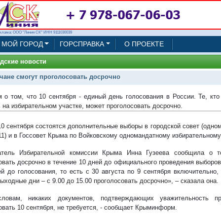
клама: ООО "Линия СК" ИНН 9111030039
МОЙ ГОРОД
ГОРСПРАВКА
О ПРОЕКТЕ
дские новости
чане смогут проголосовать досрочно
 о том, что 10 сентября - единый день голосования в России. Те, кт
ь на избирательном участке, может проголосовать досрочно.
10 сентября состоятся дополнительные выборы в городской совет (одн
11) и в Госсовет Крыма по Войковскому одномандатному избирательному
атель Избирательной комиссии Крыма Инна Гузеева сообщила о то
овать досрочно в течение 10 дней до официального проведения выборо
ей до голосования, то есть с 30 августа по 9 сентября включительно,
выходные дни – с 9.00 до 15.00 проголосовать досрочно», – сказала она.
ловам, никаких документов, подтверждающих уважительность п
овать 10 сентября, не требуется, - сообщает Крыминформ.