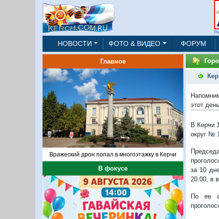
Ре
НОВОСТИ
ФОТО & ВИДЕО
ФОРУМ
Горо
Главное
Кер
Напомним
этот ден
В Керчи 
округ № 
Председ
Вражеский дрон попал в многоэтажку в Керчи
проголос
В фокусе
за 10 дн
20.00, в 
По ее с
проголос