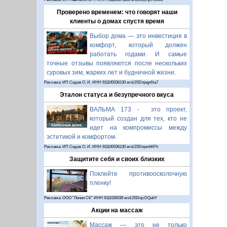
Проверено временем: что говорят наши
клиенты о домах спустя время
Выбор дома — это инвестиция в
комфорт, который должен
работать годами. И самые
точные отзывы появляются после нескольких
суровых зим, жарких лет и будничной жизни.
Реклама: ИП Седов О. И. ИНН 911100036130 erid:2SDnjegnNa7
Эталон статуса и безупречного вкуса
ВАЛЬМА 173 - это проект,
который создан для тех, кто не
идет на компромиссы между
эстетикой и комфортом.
Реклама: ИП Седов О. И. ИНН 911100036130 erid:2SDnjenhKFh
Защитите себя и своих близких
Поклейте противоосколочную
пленку!
Реклама: ООО "Линия СК" ИНН 9111030039 erid:2SDnjcDQahY
Акции на массаж
Массаж — это не только