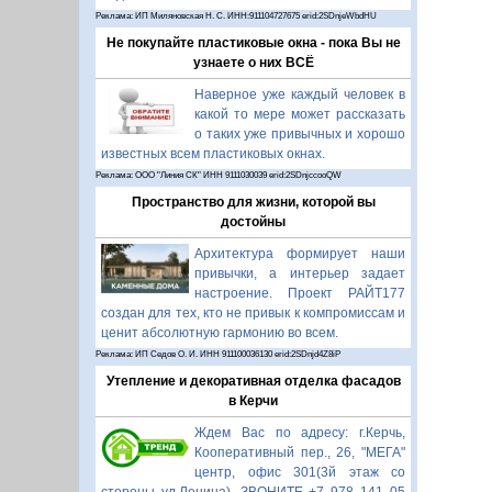
Реклама: ИП Миляновская Н. С. ИНН:911104727675 erid:2SDnjeWbdHU
Не покупайте пластиковые окна - пока Вы не
узнаете о них ВСЁ
Наверное уже каждый человек в
какой то мере может рассказать
о таких уже привычных и хорошо
известных всем пластиковых окнах.
Реклама: ООО "Линия СК" ИНН 9111030039 erid:2SDnjccooQW
Пространство для жизни, которой вы
достойны
Архитектура формирует наши
привычки, а интерьер задает
настроение. Проект РАЙТ177
создан для тех, кто не привык к компромиссам и
ценит абсолютную гармонию во всем.
Реклама: ИП Седов О. И. ИНН 911100036130 erid:2SDnjd4Z8iP
Утепление и декоративная отделка фасадов
в Керчи
Ждем Вас по адресу: г.Керчь,
Кооперативный пер., 26, "МЕГА"
центр, офис 301(3й этаж со