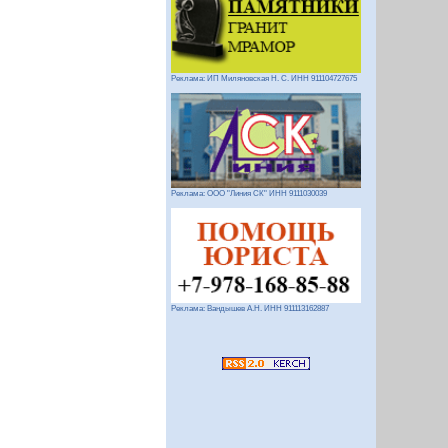
Реклама: ИП Миляновская Н. С. ИНН 911104727675
Реклама: ООО "Линия СК" ИНН 9111030039
Реклама: Вандышев А.Н. ИНН 911113162887