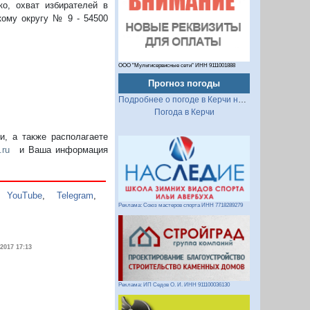
о, охват избирателей в
кому округу № 9 - 54500
ООО "Мультисервисные сети" ИНН 9111001888
Прогноз погоды
Подробнее о погоде в Керчи на 2 недели
Погода в Керчи
, а также располагаете
.ru
и Ваша информация
,
YouTube
,
Telegram
,
Реклама: Союз мастеров спорта ИНН 7718289279
.2017 17:13
Реклама: ИП Седов О. И. ИНН 911100036130