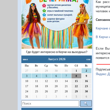
Как расс
муниципа
человек и
Связанн
Керчане 
В Керчи 
Если Вы 
Где будет интересно в Керчи на выходных?
интересн
появится
Август 2026
июл
сен
Пн
Вт
Ср
Чт
Пт
Сб
Вс
Подписы
27
28
29
30
31
1
2
Яндекс.Д
3
4
5
6
7
8
9
10
11
12
13
14
15
16
17
18
19
20
21
22
23
24
25
26
27
28
29
30
31
1
2
3
4
5
6